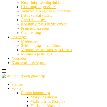
Finansinių ataskaitų rinkiniai
Ūkio subjektų priežiūra
Tarnybiniai lengvieji automobiliai
Lėšos veiklai viešinti
Atviri duomenys
Konsultavimasis su visuomene
Pranešėjų apsauga
Civilinė sauga
Paslaugos
Maitinimas
Švietimo pagalbos teikimas
Visuomenės sveikatos specialistas
Mokamos paslaugos
Nuorodos
Klausimai – atsakymai
Pradžia
Veikla
Bendra informacija
Mokyklos istorija
Vizija, misija, filosofija
Tikslai ir uždaviniai