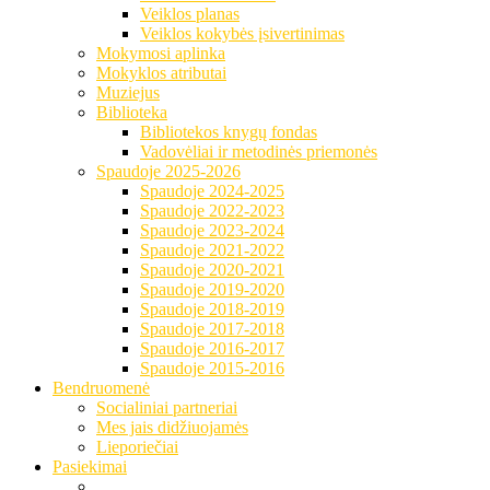
Veiklos planas
Veiklos kokybės įsivertinimas
Mokymosi aplinka
Mokyklos atributai
Muziejus
Biblioteka
Bibliotekos knygų fondas
Vadovėliai ir metodinės priemonės
Spaudoje 2025-2026
Spaudoje 2024-2025
Spaudoje 2022-2023
Spaudoje 2023-2024
Spaudoje 2021-2022
Spaudoje 2020-2021
Spaudoje 2019-2020
Spaudoje 2018-2019
Spaudoje 2017-2018
Spaudoje 2016-2017
Spaudoje 2015-2016
Bendruomenė
Socialiniai partneriai
Mes jais didžiuojamės
Lieporiečiai
Pasiekimai