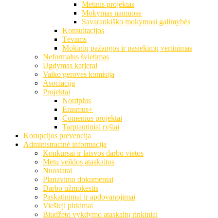
Metinis projektas
Mokymas namuose
Savarankiško mokymosi galimybės
Konsultacijos
Tėvams
Mokinių pažangos ir pasiekimų vertinimas
Neformalus švietimas
Ugdymas karjerai
Vaiko gerovės komisija
Asociacija
Projektai
Nordplus
Erasmus+
Comenius projektai
Tarptautiniai ryšiai
Korupcijos prevencija
Administracinė informacija
Konkursai ir laisvos darbo vietos
Metų veiklos ataskaitos
Nuostatai
Planavimo dokumentai
Darbo užmokestis
Paskatinimai ir apdovanojimai
Viešieji pirkimai
Biudžeto vykdymo ataskaitų rinkiniai