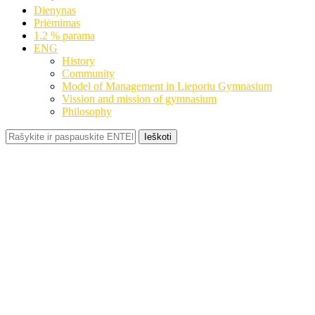
Dienynas
Priėmimas
1.2 % parama
ENG
History
Community
Model of Management in Lieporiu Gymnasium
Vission and mission of gymnasium
Philosophy
Ieškoti