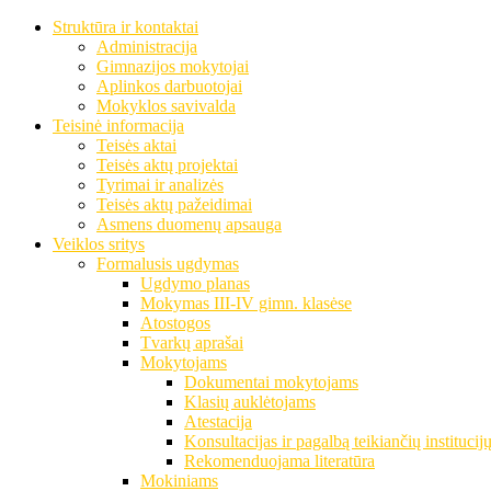
Struktūra ir kontaktai
Administracija
Gimnazijos mokytojai
Aplinkos darbuotojai
Mokyklos savivalda
Teisinė informacija
Teisės aktai
Teisės aktų projektai
Tyrimai ir analizės
Teisės aktų pažeidimai
Asmens duomenų apsauga
Veiklos sritys
Formalusis ugdymas
Ugdymo planas
Mokymas III-IV gimn. klasėse
Atostogos
Tvarkų aprašai
Mokytojams
Dokumentai mokytojams
Klasių auklėtojams
Atestacija
Konsultacijas ir pagalbą teikiančių institucij
Rekomenduojama literatūra
Mokiniams