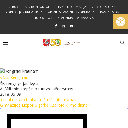
STRUKTŪRA IR KONTAKTAI
TEISINĖ INFORMACIJA
VEIKLOS SRITYS
KORUPCIJOS PREVENCIJA
ADMINISTRACINĖ INFORMACIJA
PASLAUGOS
Open
NUORODOS
KLAUSIMAI – ATSAKYMAI
« Visi Renginiai
Šis renginys jau įvyko.
A. Miltenio krepšinio turnyro uždarymas
2018-05-09
«
Lauko stalo teniso aikštelės atidarymas
Gimnazijos Lieporių garbė ,,Žaliojo kilimo diena“
»