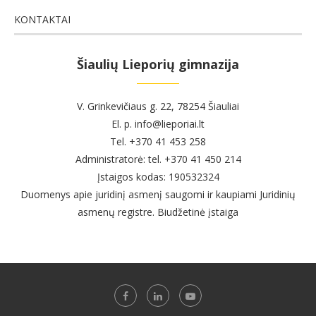
KONTAKTAI
Šiaulių Lieporių gimnazija
V. Grinkevičiaus g. 22, 78254 Šiauliai
El. p. info@lieporiai.lt
Tel. +370 41 453 258
Administratorė: tel. +370 41 450 214
Įstaigos kodas: 190532324
Duomenys apie juridinį asmenį saugomi ir kaupiami Juridinių
asmenų registre. Biudžetinė įstaiga