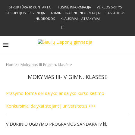
STRUKTŪRA IR KONTAKTAI
TEISINĖ INFORMACIJA
VEIKLOS SRITYS
KORUPCIJOS PREVENCIJA
ADMINISTRACINĖ INFORMACIJA
PASLAUGOS
NUORODOS
KLAUSIMAI – ATSAKYMAI
Home
»
Mokymas III-IV gimn. klasėse
MOKYMAS III-IV GIMN. KLASĖSE
Prašymo forma dėl dalyko ar dalyko kurso keitimo
Konkursiniai dalykai stojant į universitetus >>>
VIDURINIO UGDYMO PROGRAMOS SANDARA IV kl.