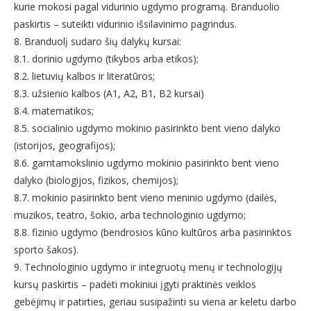
kurie mokosi pagal vidurinio ugdymo programą. Branduolio
paskirtis – suteikti vidurinio išsilavinimo pagrindus.
8. Branduolį sudaro šių dalykų kursai:
8.1. dorinio ugdymo (tikybos arba etikos);
8.2. lietuvių kalbos ir literatūros;
8.3. užsienio kalbos (A1, A2, B1, B2 kursai)
8.4. matematikos;
8.5. socialinio ugdymo mokinio pasirinkto bent vieno dalyko
(istorijos, geografijos);
8.6. gamtamokslinio ugdymo mokinio pasirinkto bent vieno
dalyko (biologijos, fizikos, chemijos);
8.7. mokinio pasirinkto bent vieno meninio ugdymo (dailės,
muzikos, teatro, šokio, arba technologinio ugdymo;
8.8. fizinio ugdymo (bendrosios kūno kultūros arba pasirinktos
sporto šakos).
9. Technologinio ugdymo ir integruotų menų ir technologijų
kursų paskirtis – padėti mokiniui įgyti praktinės veiklos
gebėjimų ir patirties, geriau susipažinti su viena ar keletu darbo