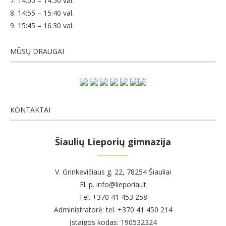
7. 14:05 – 14:50 val.
8. 14:55 – 15:40 val.
9. 15:45 – 16:30 val.
MŪSŲ DRAUGAI
KONTAKTAI
Šiaulių Lieporių gimnazija
V. Grinkevičiaus g. 22, 78254 Šiauliai
El. p. info@lieporiai.lt
Tel. +370 41 453 258
Administratorė: tel. +370 41 450 214
Įstaigos kodas: 190532324