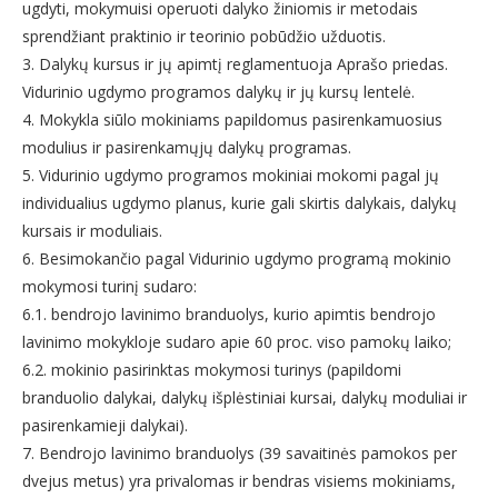
ugdyti, mokymuisi operuoti dalyko žiniomis ir metodais
sprendžiant praktinio ir teorinio pobūdžio užduotis.
3. Dalykų kursus ir jų apimtį reglamentuoja Aprašo priedas.
Vidurinio ugdymo programos dalykų ir jų kursų lentelė.
4. Mokykla siūlo mokiniams papildomus pasirenkamuosius
modulius ir pasirenkamųjų dalykų programas.
5. Vidurinio ugdymo programos mokiniai mokomi pagal jų
individualius ugdymo planus, kurie gali skirtis dalykais, dalykų
kursais ir moduliais.
6. Besimokančio pagal Vidurinio ugdymo programą mokinio
mokymosi turinį sudaro:
6.1. bendrojo lavinimo branduolys, kurio apimtis bendrojo
lavinimo mokykloje sudaro apie 60 proc. viso pamokų laiko;
6.2. mokinio pasirinktas mokymosi turinys (papildomi
branduolio dalykai, dalykų išplėstiniai kursai, dalykų moduliai ir
pasirenkamieji dalykai).
7. Bendrojo lavinimo branduolys (39 savaitinės pamokos per
dvejus metus) yra privalomas ir bendras visiems mokiniams,