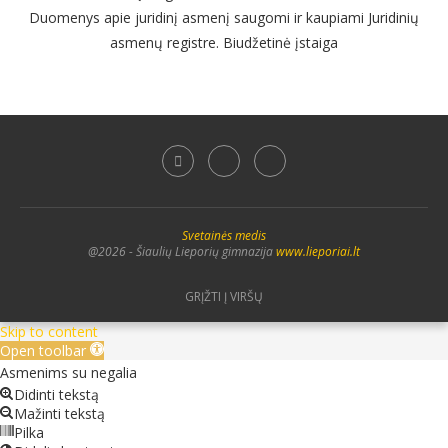
Duomenys apie juridinį asmenį saugomi ir kaupiami Juridinių
asmenų registre. Biudžetinė įstaiga
Svetainės medis
@2026 - Šiaulių Lieporių gimnazija
www.lieporiai.lt
GRĮŽTI Į VIRŠŲ
Skip to content
Open toolbar
Asmenims su negalia
Didinti tekstą
Mažinti tekstą
Pilka