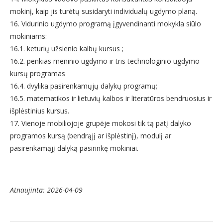
mokinį, kaip jis turėtų susidaryti individualų ugdymo planą.
16. Vidurinio ugdymo programą įgyvendinanti mokykla siūlo
mokiniams:
16.1. keturių užsienio kalbų kursus ;
16.2. penkias meninio ugdymo ir tris technologinio ugdymo
kursų programas
16.4. dvylika pasirenkamųjų dalykų programų;
16.5. matematikos ir lietuvių kalbos ir literatūros bendruosius ir
išplėstinius kursus.
17. Vienoje mobiliojoje grupėje mokosi tik tą patį dalyko
programos kursą (bendrąjį ar išplėstinį), modulį ar
pasirenkamąjį dalyką pasirinkę mokiniai.
Atnaujinta: 2026-04-09