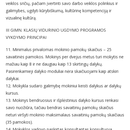
veiklos sričių, pačiam įvertinti savo darbo veiklos polinkius ir
galimybes, ugdyti kūrybiškumą, kultūrinę kompetenciją ir
vizualinę kultūrą.
III GIMN. KLASIŲ VIDURINIO UGDYMO PROGRAMOS
VYKDYMO PRINCIPAI
11. Minimalus privalomas mokinio pamokų skaičius – 25
savaitinės pamokos. Mokinys per dvejus metus turi mokytis ne
mažiau kaip 8 ir ne daugiau kaip 13 skirtingų dalykų.
Pasirenkamieji dalyko moduliai nėra skaičiuojami kaip atskiri
dalykai.
12. Mokykla sudaro galimybę mokiniui keisti dalykus ar dalykų
kursus.
13. Mokinys bendruosius ir išplėstinius dalyko kursus renkasi
savo nuožiūra, tačiau bendras savaitinių pamokų skaičius
neturi viršyti mokinio maksimalaus savaitinių pamokų skaičiaus
(35 pamokos).
14. Mokyklos vadovo paskirtas konsultantas konsultuoja