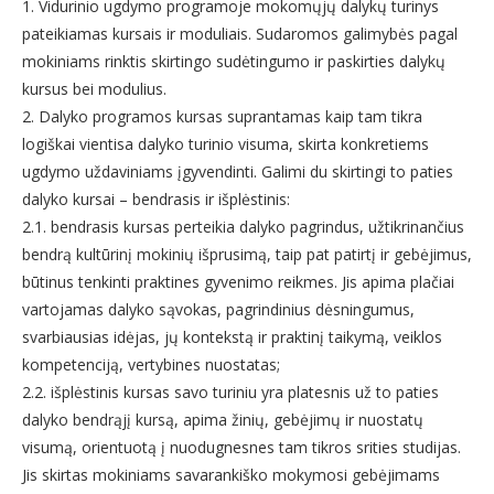
1. Vidurinio ugdymo programoje mokomųjų dalykų turinys
pateikiamas kursais ir moduliais. Sudaromos galimybės pagal
mokiniams rinktis skirtingo sudėtingumo ir paskirties dalykų
kursus bei modulius.
2. Dalyko programos kursas suprantamas kaip tam tikra
logiškai vientisa dalyko turinio visuma, skirta konkretiems
ugdymo uždaviniams įgyvendinti. Galimi du skirtingi to paties
dalyko kursai – bendrasis ir išplėstinis:
2.1. bendrasis kursas perteikia dalyko pagrindus, užtikrinančius
bendrą kultūrinį mokinių išprusimą, taip pat patirtį ir gebėjimus,
būtinus tenkinti praktines gyvenimo reikmes. Jis apima plačiai
vartojamas dalyko sąvokas, pagrindinius dėsningumus,
svarbiausias idėjas, jų kontekstą ir praktinį taikymą, veiklos
kompetenciją, vertybines nuostatas;
2.2. išplėstinis kursas savo turiniu yra platesnis už to paties
dalyko bendrąjį kursą, apima žinių, gebėjimų ir nuostatų
visumą, orientuotą į nuodugnesnes tam tikros srities studijas.
Jis skirtas mokiniams savarankiško mokymosi gebėjimams