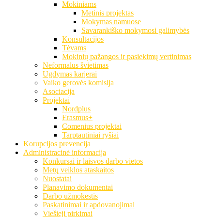
Mokiniams
Metinis projektas
Mokymas namuose
Savarankiško mokymosi galimybės
Konsultacijos
Tėvams
Mokinių pažangos ir pasiekimų vertinimas
Neformalus švietimas
Ugdymas karjerai
Vaiko gerovės komisija
Asociacija
Projektai
Nordplus
Erasmus+
Comenius projektai
Tarptautiniai ryšiai
Korupcijos prevencija
Administracinė informacija
Konkursai ir laisvos darbo vietos
Metų veiklos ataskaitos
Nuostatai
Planavimo dokumentai
Darbo užmokestis
Paskatinimai ir apdovanojimai
Viešieji pirkimai