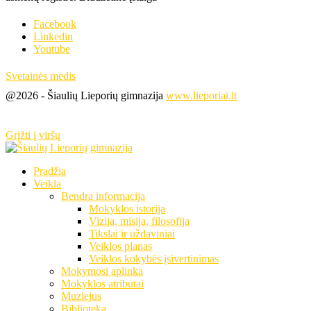
Facebook
Linkedin
Youtube
Svetainės medis
@2026 - Šiaulių Lieporių gimnazija
www.lieporiai.lt
Grįžti į viršų
Pradžia
Veikla
Bendra informacija
Mokyklos istorija
Vizija, misija, filosofija
Tikslai ir uždaviniai
Veiklos planas
Veiklos kokybės įsivertinimas
Mokymosi aplinka
Mokyklos atributai
Muziejus
Biblioteka