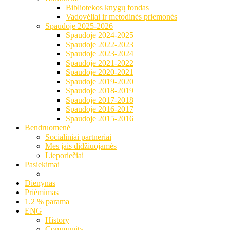
Bibliotekos knygų fondas
Vadovėliai ir metodinės priemonės
Spaudoje 2025-2026
Spaudoje 2024-2025
Spaudoje 2022-2023
Spaudoje 2023-2024
Spaudoje 2021-2022
Spaudoje 2020-2021
Spaudoje 2019-2020
Spaudoje 2018-2019
Spaudoje 2017-2018
Spaudoje 2016-2017
Spaudoje 2015-2016
Bendruomenė
Socialiniai partneriai
Mes jais didžiuojamės
Lieporiečiai
Pasiekimai
Dienynas
Priėmimas
1.2 % parama
ENG
History
Community