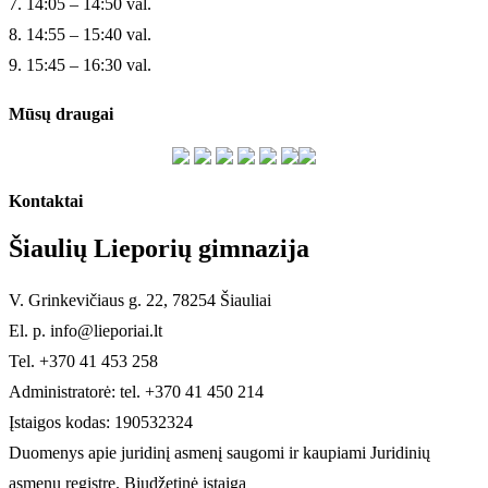
7. 14:05 – 14:50 val.
8. 14:55 – 15:40 val.
9. 15:45 – 16:30 val.
Mūsų draugai
Kontaktai
Šiaulių Lieporių gimnazija
V. Grinkevičiaus g. 22, 78254 Šiauliai
El. p. info@lieporiai.lt
Tel. +370 41 453 258
Administratorė: tel. +370 41 450 214
Įstaigos kodas: 190532324
Duomenys apie juridinį asmenį saugomi ir kaupiami Juridinių
asmenų registre. Biudžetinė įstaiga