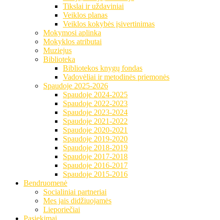
Tikslai ir uždaviniai
Veiklos planas
Veiklos kokybės įsivertinimas
Mokymosi aplinka
Mokyklos atributai
Muziejus
Biblioteka
Bibliotekos knygų fondas
Vadovėliai ir metodinės priemonės
Spaudoje 2025-2026
Spaudoje 2024-2025
Spaudoje 2022-2023
Spaudoje 2023-2024
Spaudoje 2021-2022
Spaudoje 2020-2021
Spaudoje 2019-2020
Spaudoje 2018-2019
Spaudoje 2017-2018
Spaudoje 2016-2017
Spaudoje 2015-2016
Bendruomenė
Socialiniai partneriai
Mes jais didžiuojamės
Lieporiečiai
Pasiekimai