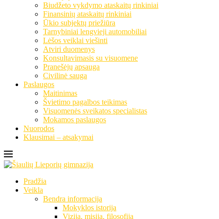
Biudžeto vykdymo ataskaitų rinkiniai
Finansinių ataskaitų rinkiniai
Ūkio subjektų priežiūra
Tarnybiniai lengvieji automobiliai
Lėšos veiklai viešinti
Atviri duomenys
Konsultavimasis su visuomene
Pranešėjų apsauga
Civilinė sauga
Paslaugos
Maitinimas
Švietimo pagalbos teikimas
Visuomenės sveikatos specialistas
Mokamos paslaugos
Nuorodos
Klausimai – atsakymai
Pradžia
Veikla
Bendra informacija
Mokyklos istorija
Vizija, misija, filosofija