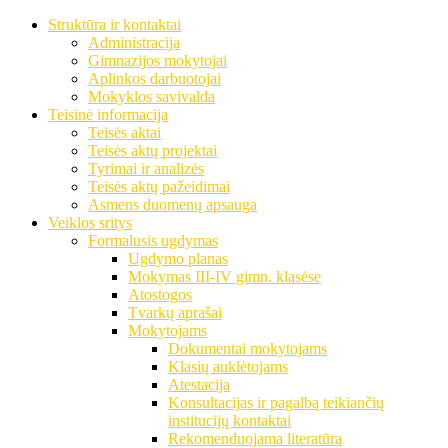
Struktūra ir kontaktai
Administracija
Gimnazijos mokytojai
Aplinkos darbuotojai
Mokyklos savivalda
Teisinė informacija
Teisės aktai
Teisės aktų projektai
Tyrimai ir analizės
Teisės aktų pažeidimai
Asmens duomenų apsauga
Veiklos sritys
Formalusis ugdymas
Ugdymo planas
Mokymas III-IV gimn. klasėse
Atostogos
Tvarkų aprašai
Mokytojams
Dokumentai mokytojams
Klasių auklėtojams
Atestacija
Konsultacijas ir pagalbą teikiančių
institucijų kontaktai
Rekomenduojama literatūra