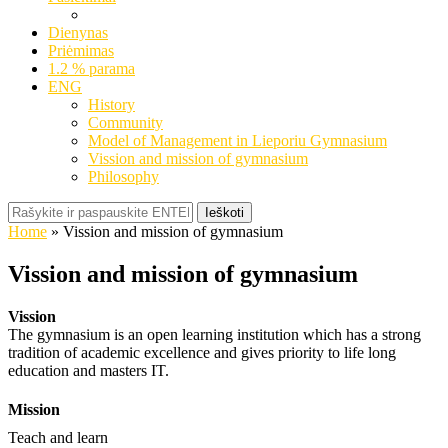
Dienynas
Priėmimas
1.2 % parama
ENG
History
Community
Model of Management in Lieporiu Gymnasium
Vission and mission of gymnasium
Philosophy
Ieškoti
Home
»
Vission and mission of gymnasium
Vission and mission of gymnasium
Vission
The gymnasium is an open learning institution which has a strong
tradition of academic excellence and gives priority to life long
education and masters IT.
Mission
Teach and learn