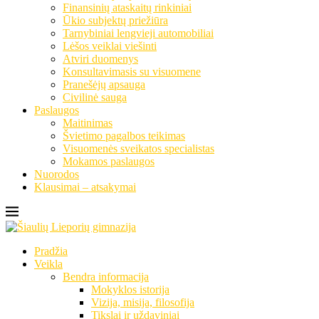
Finansinių ataskaitų rinkiniai
Ūkio subjektų priežiūra
Tarnybiniai lengvieji automobiliai
Lėšos veiklai viešinti
Atviri duomenys
Konsultavimasis su visuomene
Pranešėjų apsauga
Civilinė sauga
Paslaugos
Maitinimas
Švietimo pagalbos teikimas
Visuomenės sveikatos specialistas
Mokamos paslaugos
Nuorodos
Klausimai – atsakymai
Pradžia
Veikla
Bendra informacija
Mokyklos istorija
Vizija, misija, filosofija
Tikslai ir uždaviniai