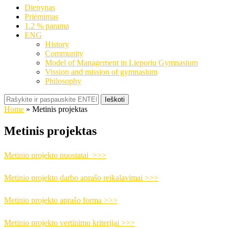
Dienynas
Priėmimas
1.2 % parama
ENG
History
Community
Model of Management in Lieporiu Gymnasium
Vission and mission of gymnasium
Philosophy
Ieškoti
Home
»
Metinis projektas
Metinis projektas
Metinio projekto nuostatai >>>
Metinio projekto darbo aprašo reikalavimai >>>
Metinio projekto aprašo forma >>>
Metinio projekto vertinimo kriterijai >>>