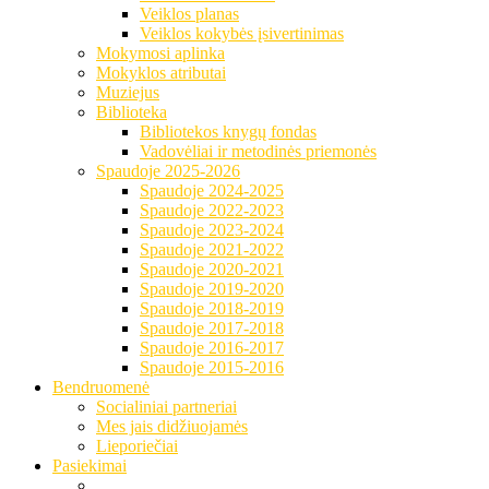
Veiklos planas
Veiklos kokybės įsivertinimas
Mokymosi aplinka
Mokyklos atributai
Muziejus
Biblioteka
Bibliotekos knygų fondas
Vadovėliai ir metodinės priemonės
Spaudoje 2025-2026
Spaudoje 2024-2025
Spaudoje 2022-2023
Spaudoje 2023-2024
Spaudoje 2021-2022
Spaudoje 2020-2021
Spaudoje 2019-2020
Spaudoje 2018-2019
Spaudoje 2017-2018
Spaudoje 2016-2017
Spaudoje 2015-2016
Bendruomenė
Socialiniai partneriai
Mes jais didžiuojamės
Lieporiečiai
Pasiekimai