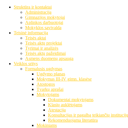
Struktūra ir kontaktai
Administracija
Gimnazijos mokytojai
Aplinkos darbuotojai
Mokyklos savivalda
Teisinė informacija
Teisės aktai
Teisės aktų projektai
Tyrimai ir analizės
Teisės aktų pažeidimai
Asmens duomenų apsauga
Veiklos sritys
Formalusis ugdymas
Ugdymo planas
Mokymas III-IV gimn. klasėse
Atostogos
Tvarkų aprašai
Mokytojams
Dokumentai mokytojams
Klasių auklėtojams
Atestacija
Konsultacijas ir pagalbą teikiančių institucij
Rekomenduojama literatūra
Mokiniams