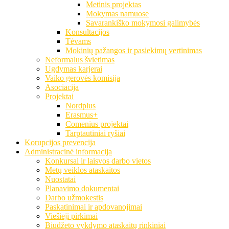
Metinis projektas
Mokymas namuose
Savarankiško mokymosi galimybės
Konsultacijos
Tėvams
Mokinių pažangos ir pasiekimų vertinimas
Neformalus švietimas
Ugdymas karjerai
Vaiko gerovės komisija
Asociacija
Projektai
Nordplus
Erasmus+
Comenius projektai
Tarptautiniai ryšiai
Korupcijos prevencija
Administracinė informacija
Konkursai ir laisvos darbo vietos
Metų veiklos ataskaitos
Nuostatai
Planavimo dokumentai
Darbo užmokestis
Paskatinimai ir apdovanojimai
Viešieji pirkimai
Biudžeto vykdymo ataskaitų rinkiniai