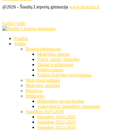
@2026 - Šiaulių Lieporių gimnazija
www.lieporiai.lt
Grįžti į viršų
Pradžia
Veikla
Bendra informacija
Mokyklos istorija
Vizija, misija, filosofija
Tikslai ir uždaviniai
Veiklos planas
Veiklos kokybės įsivertinimas
Mokymosi aplinka
Mokyklos atributai
Muziejus
Biblioteka
Bibliotekos knygų fondas
Vadovėliai ir metodinės priemonės
Spaudoje 2025-2026
Spaudoje 2024-2025
Spaudoje 2022-2023
Spaudoje 2023-2024