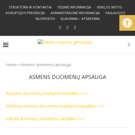
STRUKTŪRA IR KONTAKTAI
TEISINĖ INFORMACIJA
VEIKLOS SRITYS
KORUPCIJOS PREVENCIJA
ADMINISTRACINĖ INFORMACIJA
PASLAUGOS
Open
NUORODOS
KLAUSIMAI – ATSAKYMAI
Home
»
Asmens duomenų apsauga
ASMENS DUOMENŲ APSAUGA
Asmens duomenų tvarkymo taisyklės >>>
Mokinių asmens duomenų tvarkymo taisyklės >>>
Vaizdo duomenų tvarkymo taisyklės >>>