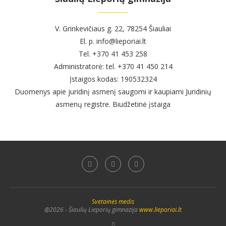
V. Grinkevičiaus g. 22, 78254 Šiauliai
El. p. info@lieporiai.lt
Tel. +370 41 453 258
Administratorė: tel. +370 41 450 214
Įstaigos kodas: 190532324
Duomenys apie juridinį asmenį saugomi ir kaupiami Juridinių
asmenų registre. Biudžetinė įstaiga
Svetainės medis
@2026 - Šiaulių Lieporių gimnazija
www.lieporiai.lt