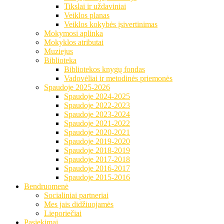
Tikslai ir uždaviniai
Veiklos planas
Veiklos kokybės įsivertinimas
Mokymosi aplinka
Mokyklos atributai
Muziejus
Biblioteka
Bibliotekos knygų fondas
Vadovėliai ir metodinės priemonės
Spaudoje 2025-2026
Spaudoje 2024-2025
Spaudoje 2022-2023
Spaudoje 2023-2024
Spaudoje 2021-2022
Spaudoje 2020-2021
Spaudoje 2019-2020
Spaudoje 2018-2019
Spaudoje 2017-2018
Spaudoje 2016-2017
Spaudoje 2015-2016
Bendruomenė
Socialiniai partneriai
Mes jais didžiuojamės
Lieporiečiai
Pasiekimai