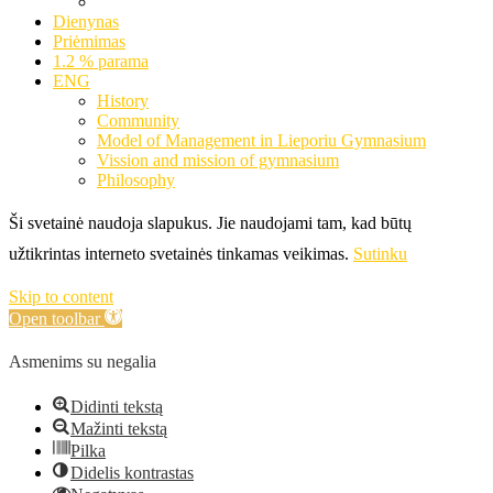
Dienynas
Priėmimas
1.2 % parama
ENG
History
Community
Model of Management in Lieporiu Gymnasium
Vission and mission of gymnasium
Philosophy
Ši svetainė naudoja slapukus. Jie naudojami tam, kad būtų
užtikrintas interneto svetainės tinkamas veikimas.
Sutinku
Skip to content
Open toolbar
Asmenims su negalia
Didinti tekstą
Mažinti tekstą
Pilka
Didelis kontrastas