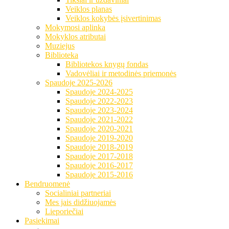
Veiklos planas
Veiklos kokybės įsivertinimas
Mokymosi aplinka
Mokyklos atributai
Muziejus
Biblioteka
Bibliotekos knygų fondas
Vadovėliai ir metodinės priemonės
Spaudoje 2025-2026
Spaudoje 2024-2025
Spaudoje 2022-2023
Spaudoje 2023-2024
Spaudoje 2021-2022
Spaudoje 2020-2021
Spaudoje 2019-2020
Spaudoje 2018-2019
Spaudoje 2017-2018
Spaudoje 2016-2017
Spaudoje 2015-2016
Bendruomenė
Socialiniai partneriai
Mes jais didžiuojamės
Lieporiečiai
Pasiekimai