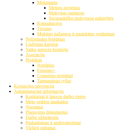
Mokiniams
Metinis projektas
Mokymas namuose
Savarankiško mokymosi galimybės
Konsultacijos
Tėvams
Mokinių pažangos ir pasiekimų vertinimas
Neformalus švietimas
Ugdymas karjerai
Vaiko gerovės komisija
Asociacija
Projektai
Nordplus
Erasmus+
Comenius projektai
Tarptautiniai ryšiai
Korupcijos prevencija
Administracinė informacija
Konkursai ir laisvos darbo vietos
Metų veiklos ataskaitos
Nuostatai
Planavimo dokumentai
Darbo užmokestis
Paskatinimai ir apdovanojimai
Viešieji pirkimai