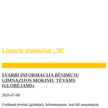
Lieporių gimnazijai - 50!
Naujienos
SVARBI INFORMACIJA BŪSIMŲJŲ
GIMNAZIJOS MOKINIŲ TĖVAMS
(GLOBĖJAMS)
2026-07-08
Gerbiami tėveliai (globėjai), Informuojame, kad dėl nenumatytų