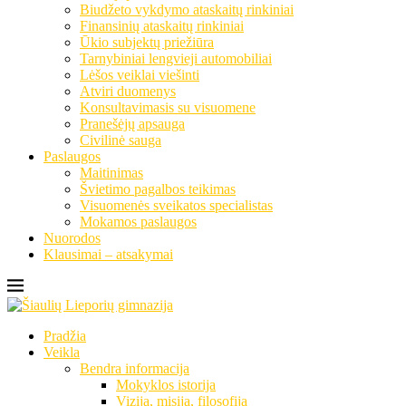
Biudžeto vykdymo ataskaitų rinkiniai
Finansinių ataskaitų rinkiniai
Ūkio subjektų priežiūra
Tarnybiniai lengvieji automobiliai
Lėšos veiklai viešinti
Atviri duomenys
Konsultavimasis su visuomene
Pranešėjų apsauga
Civilinė sauga
Paslaugos
Maitinimas
Švietimo pagalbos teikimas
Visuomenės sveikatos specialistas
Mokamos paslaugos
Nuorodos
Klausimai – atsakymai
Pradžia
Veikla
Bendra informacija
Mokyklos istorija
Vizija, misija, filosofija