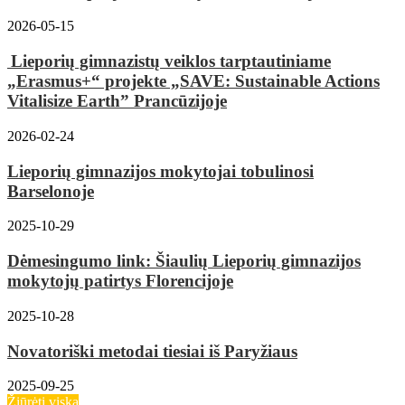
2026-05-15
Lieporių gimnazistų veiklos tarptautiniame
„Erasmus+“ projekte „SAVE: Sustainable Actions
Vitalisize Earth” Prancūzijoje
2026-02-24
Lieporių gimnazijos mokytojai tobulinosi
Barselonoje
2025-10-29
Dėmesingumo link: Šiaulių Lieporių gimnazijos
mokytojų patirtys Florencijoje
2025-10-28
Novatoriški metodai tiesiai iš Paryžiaus
2025-09-25
Žiūrėti viską