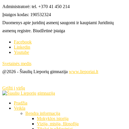
Administratorė: tel. +370 41 450 214
Įstaigos kodas: 190532324
Duomenys apie juridinį asmenį saugomi ir kaupiami Juridinių
asmenų registre. Biudžetinė įstaiga
Facebook
Linkedin
Youtube
Svetainės medis
@2026 - Šiaulių Lieporių gimnazija
www.lieporiai.lt
Grįžti į viršų
Pradžia
Veikla
Bendra informacija
Mokyklos istorija
Vizija, misija, filosofija
Tikslai ir uždaviniai