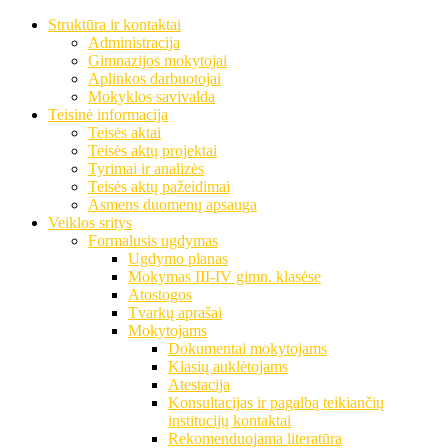
Struktūra ir kontaktai
Administracija
Gimnazijos mokytojai
Aplinkos darbuotojai
Mokyklos savivalda
Teisinė informacija
Teisės aktai
Teisės aktų projektai
Tyrimai ir analizės
Teisės aktų pažeidimai
Asmens duomenų apsauga
Veiklos sritys
Formalusis ugdymas
Ugdymo planas
Mokymas III-IV gimn. klasėse
Atostogos
Tvarkų aprašai
Mokytojams
Dokumentai mokytojams
Klasių auklėtojams
Atestacija
Konsultacijas ir pagalbą teikiančių
institucijų kontaktai
Rekomenduojama literatūra