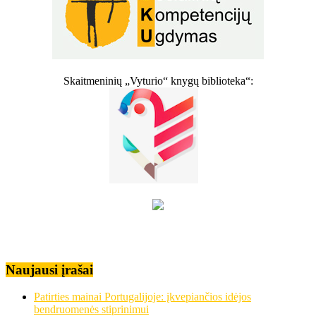
Skaitmeninių „Vyturio“ knygų biblioteka“:
Naujausi įrašai
Patirties mainai Portugalijoje: įkvepiančios idėjos
bendruomenės stiprinimui