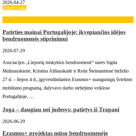
2026-04-27
Žiūrėti viską
Erasmus+
Patirties mainai Portugalijoje: įkvepiančios idėjos
bendruomenės stiprinimui
2026-07-29
Asociacijos „Lieporių mokyklos bendruomenė“ narės Sigita
Malinauskienė, Kristina Ališauskaitė ir Reda Šteimantienė birželio
27 d. – liepos 4 d., įgyvendindamos Erasmus+ suaugusiųjų švietimo
mobilumo programą, dalyvavo darbo stebėjimo veiklose
Portugalijoje, …
Joga – daugiau nei judesys: patirtys iš Trapani
2026-06-29
Erasmus+ projektas mūsų bendruomenėje