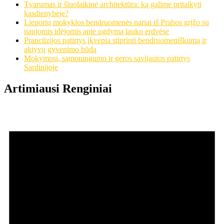
Tvarumas ir šiuolaikinė architektūra: ką galime pritaikyti
kasdienybėje?
Lieporių mokyklos bendruomenės nariai iš Prahos grįžo su
naujomis idėjomis apie ugdymą lauko erdvėse
Prancūzijos patirtys įkvepia stiprinti bendruomeniškumą ir
aktyvų gyvenimo būdą
Mokymosi, sąmoningumo ir geros savijautos patirtys
Sardinijoje
Artimiausi Renginiai