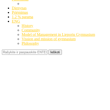
Dienynas
Priėmimas
1.2 % parama
ENG
History
Community
Model of Management in Lieporiu Gymnasium
Vission and mission of gymnasium
Philosophy
Ieškoti