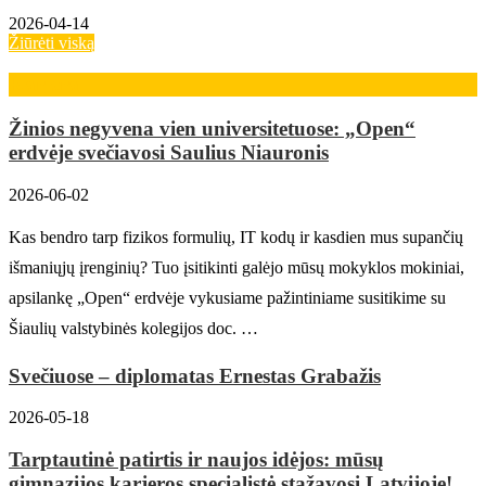
2026-04-14
Žiūrėti viską
Karjera
Žinios negyvena vien universitetuose: „Open“
erdvėje svečiavosi Saulius Niauronis
2026-06-02
Kas bendro tarp fizikos formulių, IT kodų ir kasdien mus supančių
išmaniųjų įrenginių? Tuo įsitikinti galėjo mūsų mokyklos mokiniai,
apsilankę „Open“ erdvėje vykusiame pažintiniame susitikime su
Šiaulių valstybinės kolegijos doc. …
Svečiuose – diplomatas Ernestas Grabažis
2026-05-18
Tarptautinė patirtis ir naujos idėjos: mūsų
gimnazijos karjeros specialistė stažavosi Latvijoje!