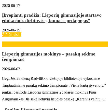
2026-06-17
Įkvepianti pradžia: Lieporių gimnazijoje startavo
edukacinės dirbtuvės „Jaunasis pedagogas“
2026-06-15
Žiūrėti viską
Pasiekimai
Lieporių gimnazijos mokinys – pasakų sekimo
čempionas!
2026-06-02
Gegužės 29 dieną Radviliškio viešojoje bibliotekoje vykusiame
Tarptautiniame pasakų sekimo čempionate „Vieną kartą gyveno…“
puikiai pasirodė Lieporių gimnazijos 2b klasės mokinys Pijus
Augustauskas. Jis sekė lietuvių liaudies pasaką „Kareivis velnių …
„Saulėtų Lieporių“ premija