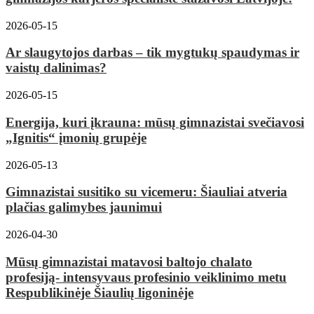
2026-05-15
Ar slaugytojos darbas – tik mygtukų spaudymas ir
vaistų dalinimas?
2026-05-15
Energija, kuri įkrauna: mūsų gimnazistai svečiavosi
„Ignitis“ įmonių grupėje
2026-05-13
Gimnazistai susitiko su vicemeru: Šiauliai atveria
plačias galimybes jaunimui
2026-04-30
Mūsų gimnazistai matavosi baltojo chalato
profesiją- intensyvaus profesinio veiklinimo metu
Respublikinėje Šiaulių ligoninėje