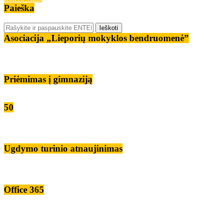
Paieška
Asociacija „Lieporių mokyklos bendruomenė”
Priėmimas į gimnaziją
50
Ugdymo turinio atnaujinimas
Office 365