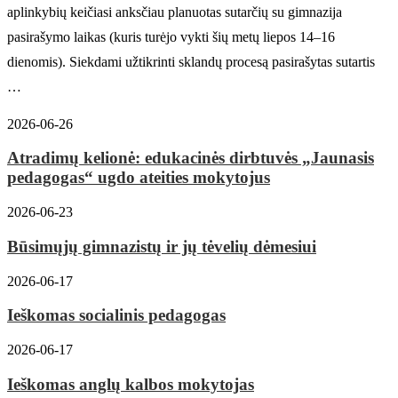
aplinkybių keičiasi anksčiau planuotas sutarčių su gimnazija
pasirašymo laikas (kuris turėjo vykti šių metų liepos 14–16
dienomis). Siekdami užtikrinti sklandų procesą pasirašytas sutartis
…
2026-06-26
Atradimų kelionė: edukacinės dirbtuvės „Jaunasis
pedagogas“ ugdo ateities mokytojus
2026-06-23
Būsimųjų gimnazistų ir jų tėvelių dėmesiui
2026-06-17
Ieškomas socialinis pedagogas
2026-06-17
Ieškomas anglų kalbos mokytojas