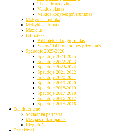
Tikslai ir uždaviniai
Veiklos planas
Veiklos kokybės įsivertinimas
Mokymosi aplinka
Mokyklos atributai
Muziejus
Biblioteka
Bibliotekos knygų fondas
Vadovėliai ir metodinės priemonės
Spaudoje 2025-2026
Spaudoje 2024-2025
Spaudoje 2022-2023
Spaudoje 2023-2024
Spaudoje 2021-2022
Spaudoje 2020-2021
Spaudoje 2019-2020
Spaudoje 2018-2019
Spaudoje 2017-2018
Spaudoje 2016-2017
Spaudoje 2015-2016
Bendruomenė
Socialiniai partneriai
Mes jais didžiuojamės
Lieporiečiai
Pasiekimai