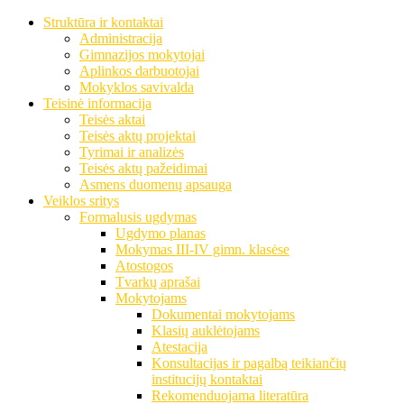
Struktūra ir kontaktai
Administracija
Gimnazijos mokytojai
Aplinkos darbuotojai
Mokyklos savivalda
Teisinė informacija
Teisės aktai
Teisės aktų projektai
Tyrimai ir analizės
Teisės aktų pažeidimai
Asmens duomenų apsauga
Veiklos sritys
Formalusis ugdymas
Ugdymo planas
Mokymas III-IV gimn. klasėse
Atostogos
Tvarkų aprašai
Mokytojams
Dokumentai mokytojams
Klasių auklėtojams
Atestacija
Konsultacijas ir pagalbą teikiančių
institucijų kontaktai
Rekomenduojama literatūra