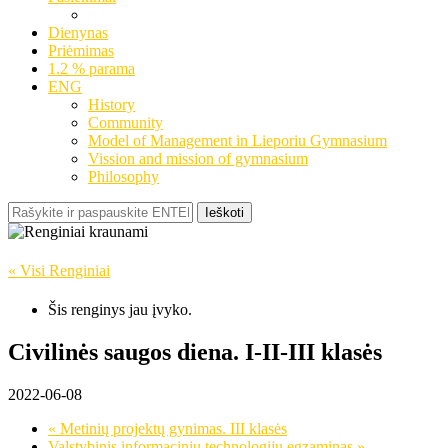
Dienynas
Priėmimas
1.2 % parama
ENG
History
Community
Model of Management in Lieporiu Gymnasium
Vission and mission of gymnasium
Philosophy
Ieškoti
« Visi Renginiai
Šis renginys jau įvyko.
Civilinės saugos diena. I-II-III klasės
2022-06-08
«
Metinių projektų gynimas. III klasės
Valstybinis informacinių technologijų egzaminas
»