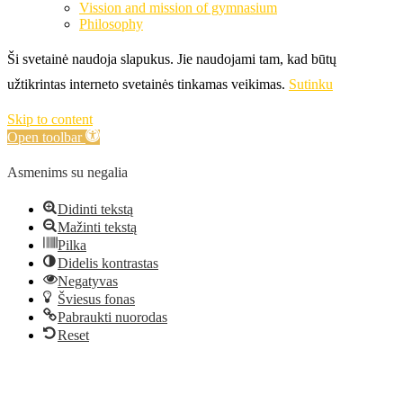
Vission and mission of gymnasium
Philosophy
Ši svetainė naudoja slapukus. Jie naudojami tam, kad būtų
užtikrintas interneto svetainės tinkamas veikimas.
Sutinku
Skip to content
Open toolbar
Asmenims su negalia
Didinti tekstą
Mažinti tekstą
Pilka
Didelis kontrastas
Negatyvas
Šviesus fonas
Pabraukti nuorodas
Reset