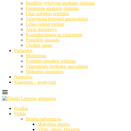
Biudžeto vykdymo ataskaitų rinkiniai
Finansinių ataskaitų rinkiniai
Ūkio subjektų priežiūra
Tarnybiniai lengvieji automobiliai
Lėšos veiklai viešinti
Atviri duomenys
Konsultavimasis su visuomene
Pranešėjų apsauga
Civilinė sauga
Paslaugos
Maitinimas
Švietimo pagalbos teikimas
Visuomenės sveikatos specialistas
Mokamos paslaugos
Nuorodos
Klausimai – atsakymai
Pradžia
Veikla
Bendra informacija
Mokyklos istorija
Vizija, misija, filosofija