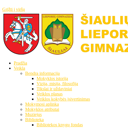
Grįžti į viršų
Pradžia
Veikla
Bendra informacija
Mokyklos istorija
Vizija, misija, filosofija
Tikslai ir uždaviniai
Veiklos planas
Veiklos kokybės įsivertinimas
Mokymosi aplinka
Mokyklos atributai
Muziejus
Biblioteka
Bibliotekos knygų fondas