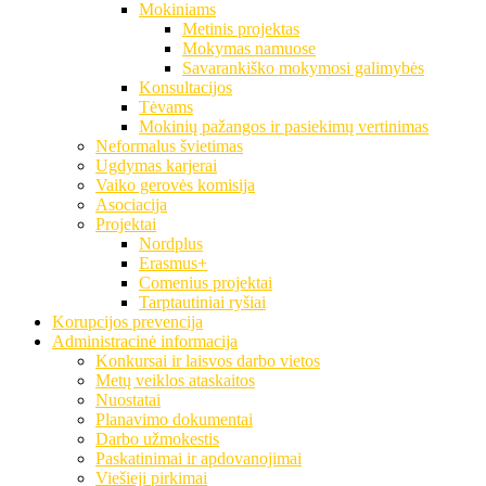
Mokiniams
Metinis projektas
Mokymas namuose
Savarankiško mokymosi galimybės
Konsultacijos
Tėvams
Mokinių pažangos ir pasiekimų vertinimas
Neformalus švietimas
Ugdymas karjerai
Vaiko gerovės komisija
Asociacija
Projektai
Nordplus
Erasmus+
Comenius projektai
Tarptautiniai ryšiai
Korupcijos prevencija
Administracinė informacija
Konkursai ir laisvos darbo vietos
Metų veiklos ataskaitos
Nuostatai
Planavimo dokumentai
Darbo užmokestis
Paskatinimai ir apdovanojimai
Viešieji pirkimai