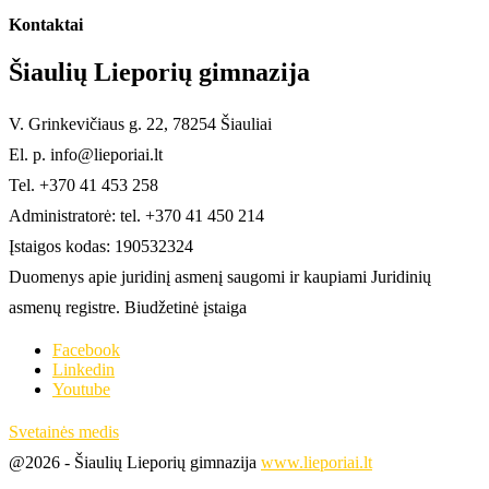
Kontaktai
Šiaulių Lieporių gimnazija
V. Grinkevičiaus g. 22, 78254 Šiauliai
El. p. info@lieporiai.lt
Tel. +370 41 453 258
Administratorė: tel. +370 41 450 214
Įstaigos kodas: 190532324
Duomenys apie juridinį asmenį saugomi ir kaupiami Juridinių
asmenų registre. Biudžetinė įstaiga
Facebook
Linkedin
Youtube
Svetainės medis
@2026 - Šiaulių Lieporių gimnazija
www.lieporiai.lt