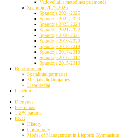
Vadovėliai ir metodinės priemonės
Spaudoje 2025-2026
Spaudoje 2024-2025
Spaudoje 2022-2023
Spaudoje 2023-2024
Spaudoje 2021-2022
Spaudoje 2020-2021
Spaudoje 2019-2020
Spaudoje 2018-2019
Spaudoje 2017-2018
Spaudoje 2016-2017
Spaudoje 2015-2016
Bendruomenė
Socialiniai partneriai
Mes jais didžiuojamės
Lieporiečiai
Pasiekimai
Dienynas
Priėmimas
1.2 % parama
ENG
History
Community
Model of Management in Lieporiu Gymnasium