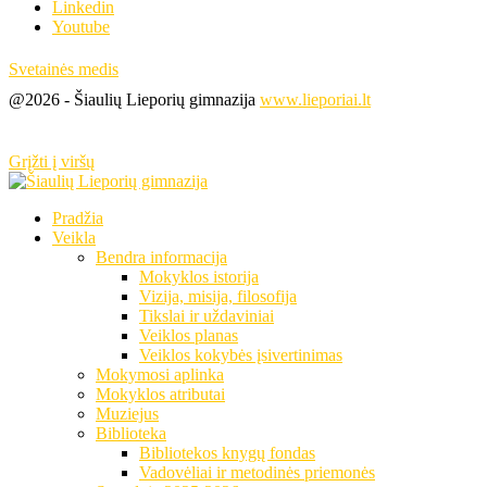
Linkedin
Youtube
Svetainės medis
@2026 - Šiaulių Lieporių gimnazija
www.lieporiai.lt
Grįžti į viršų
Pradžia
Veikla
Bendra informacija
Mokyklos istorija
Vizija, misija, filosofija
Tikslai ir uždaviniai
Veiklos planas
Veiklos kokybės įsivertinimas
Mokymosi aplinka
Mokyklos atributai
Muziejus
Biblioteka
Bibliotekos knygų fondas
Vadovėliai ir metodinės priemonės