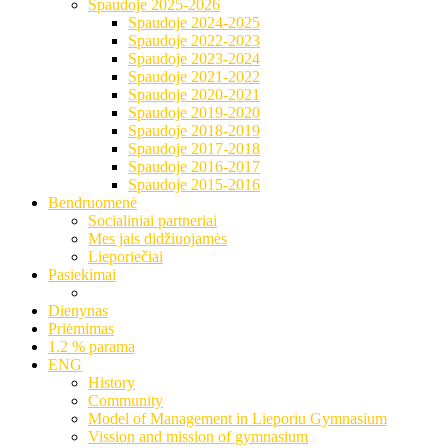
Spaudoje 2025-2026
Spaudoje 2024-2025
Spaudoje 2022-2023
Spaudoje 2023-2024
Spaudoje 2021-2022
Spaudoje 2020-2021
Spaudoje 2019-2020
Spaudoje 2018-2019
Spaudoje 2017-2018
Spaudoje 2016-2017
Spaudoje 2015-2016
Bendruomenė
Socialiniai partneriai
Mes jais didžiuojamės
Lieporiečiai
Pasiekimai
Dienynas
Priėmimas
1.2 % parama
ENG
History
Community
Model of Management in Lieporiu Gymnasium
Vission and mission of gymnasium