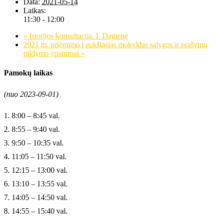
Data:
2021-05-14
Laikas:
11:30 - 12:00
«
Istorijos konsultacija. I. Dagienė
2021 m. priėmimo į aukštąsias mokyklas sąlygos ir prašymų
pildymo ypatumai
»
Pamokų laikas
(nuo 2023-09-01)
1. 8:00 – 8:45 val.
2. 8:55 – 9:40 val.
3. 9:50 – 10:35 val.
4. 11:05 – 11:50 val.
5. 12:15 – 13:00 val.
6. 13:10 – 13:55 val.
7. 14:05 – 14:50 val.
8. 14:55 – 15:40 val.