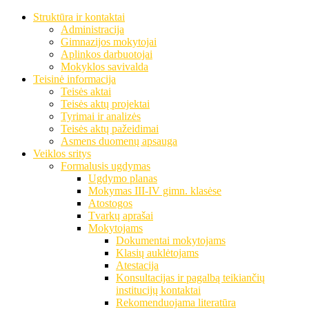
Struktūra ir kontaktai
Administracija
Gimnazijos mokytojai
Aplinkos darbuotojai
Mokyklos savivalda
Teisinė informacija
Teisės aktai
Teisės aktų projektai
Tyrimai ir analizės
Teisės aktų pažeidimai
Asmens duomenų apsauga
Veiklos sritys
Formalusis ugdymas
Ugdymo planas
Mokymas III-IV gimn. klasėse
Atostogos
Tvarkų aprašai
Mokytojams
Dokumentai mokytojams
Klasių auklėtojams
Atestacija
Konsultacijas ir pagalbą teikiančių
institucijų kontaktai
Rekomenduojama literatūra