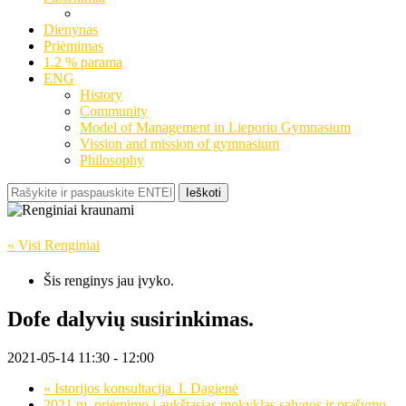
Dienynas
Priėmimas
1.2 % parama
ENG
History
Community
Model of Management in Lieporiu Gymnasium
Vission and mission of gymnasium
Philosophy
Ieškoti
« Visi Renginiai
Šis renginys jau įvyko.
Dofe dalyvių susirinkimas.
2021-05-14 11:30
-
12:00
«
Istorijos konsultacija. I. Dagienė
2021 m. priėmimo į aukštąsias mokyklas sąlygos ir prašymų