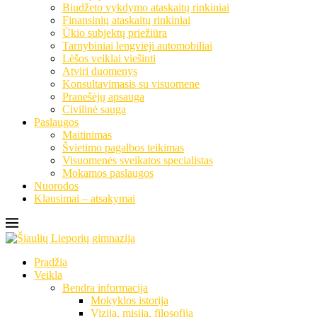
Biudžeto vykdymo ataskaitų rinkiniai
Finansinių ataskaitų rinkiniai
Ūkio subjektų priežiūra
Tarnybiniai lengvieji automobiliai
Lėšos veiklai viešinti
Atviri duomenys
Konsultavimasis su visuomene
Pranešėjų apsauga
Civilinė sauga
Paslaugos
Maitinimas
Švietimo pagalbos teikimas
Visuomenės sveikatos specialistas
Mokamos paslaugos
Nuorodos
Klausimai – atsakymai
Pradžia
Veikla
Bendra informacija
Mokyklos istorija
Vizija, misija, filosofija