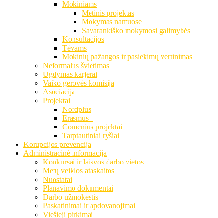
Mokiniams
Metinis projektas
Mokymas namuose
Savarankiško mokymosi galimybės
Konsultacijos
Tėvams
Mokinių pažangos ir pasiekimų vertinimas
Neformalus švietimas
Ugdymas karjerai
Vaiko gerovės komisija
Asociacija
Projektai
Nordplus
Erasmus+
Comenius projektai
Tarptautiniai ryšiai
Korupcijos prevencija
Administracinė informacija
Konkursai ir laisvos darbo vietos
Metų veiklos ataskaitos
Nuostatai
Planavimo dokumentai
Darbo užmokestis
Paskatinimai ir apdovanojimai
Viešieji pirkimai