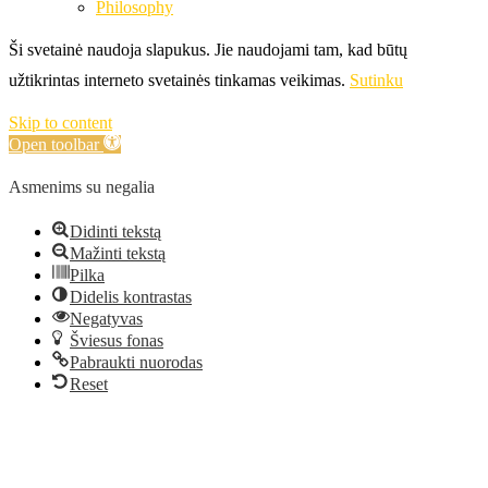
Philosophy
Ši svetainė naudoja slapukus. Jie naudojami tam, kad būtų
užtikrintas interneto svetainės tinkamas veikimas.
Sutinku
Skip to content
Open toolbar
Asmenims su negalia
Didinti tekstą
Mažinti tekstą
Pilka
Didelis kontrastas
Negatyvas
Šviesus fonas
Pabraukti nuorodas
Reset