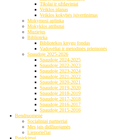
Tikslai ir uždaviniai
Veiklos planas
Veiklos kokybės įsivertinimas
Mokymosi aplinka
Mokyklos atributai
Muziejus
Biblioteka
Bibliotekos knygų fondas
Vadovėliai ir metodinės priemonės
Spaudoje 2025-2026
Spaudoje 2024-2025
Spaudoje 2022-2023
Spaudoje 2023-2024
Spaudoje 2021-2022
Spaudoje 2020-2021
Spaudoje 2019-2020
Spaudoje 2018-2019
Spaudoje 2017-2018
Spaudoje 2016-2017
Spaudoje 2015-2016
Bendruomenė
Socialiniai partneriai
Mes jais didžiuojamės
Lieporiečiai
Pasiekimai