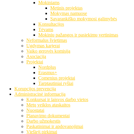
Mokiniams
Metinis projektas
Mokymas namuose
Savarankiško mokymosi galimybės
Konsultacijos
Tėvams
Mokinių pažangos ir pasiekimų vertinimas
Neformalus švietimas
Ugdymas karjerai
Vaiko gerovės komisija
Asociacija
Projektai
Nordplus
Erasmus+
Comenius projektai
Tarptautiniai ryšiai
Korupcijos prevencija
Administracinė informacija
Konkursai ir laisvos darbo vietos
Metų veiklos ataskaitos
Nuostatai
Planavimo dokumentai
Darbo užmokestis
Paskatinimai ir apdovanojimai
Viešieji pirkimai