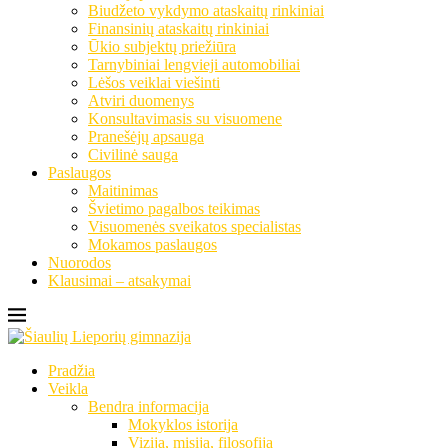
Biudžeto vykdymo ataskaitų rinkiniai
Finansinių ataskaitų rinkiniai
Ūkio subjektų priežiūra
Tarnybiniai lengvieji automobiliai
Lėšos veiklai viešinti
Atviri duomenys
Konsultavimasis su visuomene
Pranešėjų apsauga
Civilinė sauga
Paslaugos
Maitinimas
Švietimo pagalbos teikimas
Visuomenės sveikatos specialistas
Mokamos paslaugos
Nuorodos
Klausimai – atsakymai
Pradžia
Veikla
Bendra informacija
Mokyklos istorija
Vizija, misija, filosofija