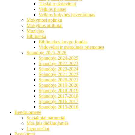
Tikslai ir uždaviniai
Veiklos planas
Veiklos kokybės įsivertinimas
Mokymosi aplinka
Mokyklos atributai
Muziejus
Biblioteka
Bibliotekos knygų fondas
Vadovėliai ir metodinės priemonės
Spaudoje 2025-2026
Spaudoje 2024-2025
Spaudoje 2022-2023
Spaudoje 2023-2024
Spaudoje 2021-2022
Spaudoje 2020-2021
Spaudoje 2019-2020
Spaudoje 2018-2019
Spaudoje 2017-2018
Spaudoje 2016-2017
Spaudoje 2015-2016
Bendruomenė
Socialiniai partneriai
Mes jais didžiuojamės
Lieporiečiai
Pasiekimai