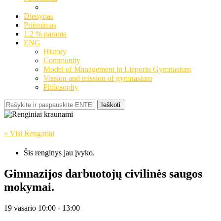
Dienynas
Priėmimas
1.2 % parama
ENG
History
Community
Model of Management in Lieporiu Gymnasium
Vission and mission of gymnasium
Philosophy
Ieškoti
« Visi Renginiai
Šis renginys jau įvyko.
Gimnazijos darbuotojų civilinės saugos
mokymai.
19 vasario 10:00
-
13:00