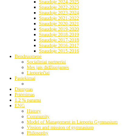
Spaudoje 2024-2025
Spaudoje 2022-2023
Spaudoje 2023-2024
Spaudoje 2021-2022
Spaudoje 2020-2021
Spaudoje 2019-2020
Spaudoje 2018-2019
Spaudoje 2017-2018
Spaudoje 2016-2017
Spaudoje 2015-2016
Bendruomenė
Socialiniai partneriai
Mes jais didžiuojamės
Lieporiečiai
Pasiekimai
Dienynas
Priėmimas
1.2 % parama
ENG
History
Community
Model of Management in Lieporiu Gymnasium
Vission and mission of gymnasium
Philosophy