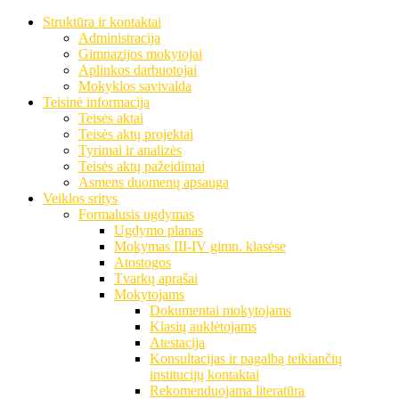
Struktūra ir kontaktai
Administracija
Gimnazijos mokytojai
Aplinkos darbuotojai
Mokyklos savivalda
Teisinė informacija
Teisės aktai
Teisės aktų projektai
Tyrimai ir analizės
Teisės aktų pažeidimai
Asmens duomenų apsauga
Veiklos sritys
Formalusis ugdymas
Ugdymo planas
Mokymas III-IV gimn. klasėse
Atostogos
Tvarkų aprašai
Mokytojams
Dokumentai mokytojams
Klasių auklėtojams
Atestacija
Konsultacijas ir pagalbą teikiančių
institucijų kontaktai
Rekomenduojama literatūra