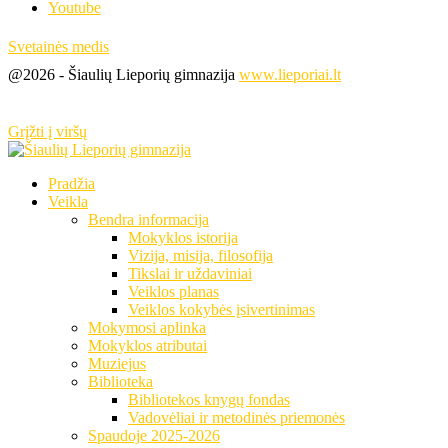
Youtube
Svetainės medis
@2026 - Šiaulių Lieporių gimnazija
www.lieporiai.lt
Grįžti į viršų
Pradžia
Veikla
Bendra informacija
Mokyklos istorija
Vizija, misija, filosofija
Tikslai ir uždaviniai
Veiklos planas
Veiklos kokybės įsivertinimas
Mokymosi aplinka
Mokyklos atributai
Muziejus
Biblioteka
Bibliotekos knygų fondas
Vadovėliai ir metodinės priemonės
Spaudoje 2025-2026