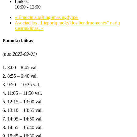
Laikas:
10:00 - 13:00
«
Emocinis raštingumas ugdyme.
Asociacijos ,,Lieporių mokyklos bendruomenės” narių
susirinkimas.
»
Pamokų laikas
(nuo 2023-09-01)
1. 8:00 – 8:45 val.
2. 8:55 – 9:40 val.
3. 9:50 – 10:35 val.
4. 11:05 – 11:50 val.
5. 12:15 – 13:00 val.
6. 13:10 – 13:55 val.
7. 14:05 – 14:50 val.
8. 14:55 – 15:40 val.
9. 15:45 – 16:30 val.