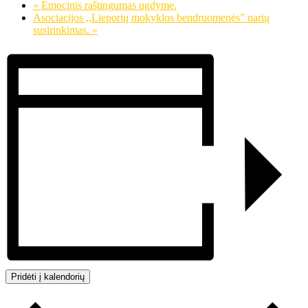
«
Emocinis raštingumas ugdyme.
Asociacijos ,,Lieporių mokyklos bendruomenės” narių
susirinkimas.
»
Pridėti į kalendorių