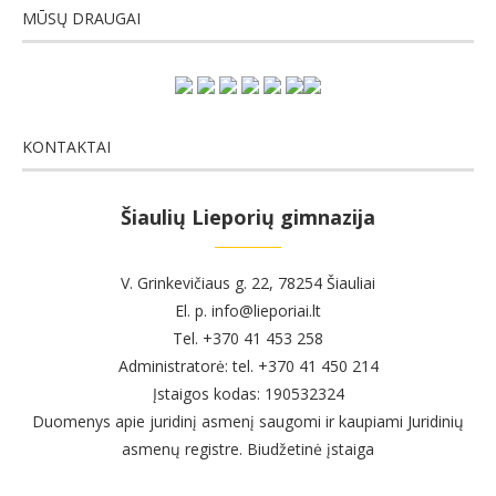
MŪSŲ DRAUGAI
KONTAKTAI
Šiaulių Lieporių gimnazija
V. Grinkevičiaus g. 22, 78254 Šiauliai
El. p. info@lieporiai.lt
Tel. +370 41 453 258
Administratorė: tel. +370 41 450 214
Įstaigos kodas: 190532324
Duomenys apie juridinį asmenį saugomi ir kaupiami Juridinių
asmenų registre. Biudžetinė įstaiga