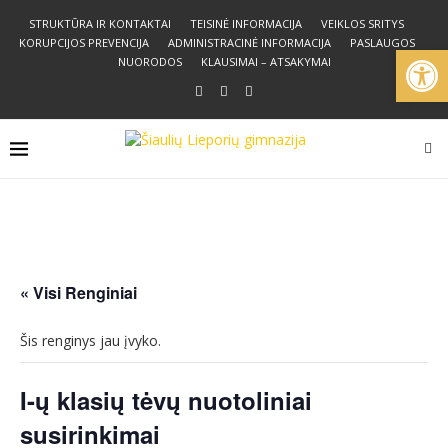
STRUKTŪRA IR KONTAKTAI
TEISINĖ INFORMACIJA
VEIKLOS SRITYS
KORUPCIJOS PREVENCIJA
ADMINISTRACINĖ INFORMACIJA
PASLAUGOS
Open
NUORODOS
KLAUSIMAI – ATSAKYMAI
« Visi Renginiai
Šis renginys jau įvyko.
I-ų klasių tėvų nuotoliniai
susirinkimai