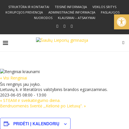
STRUKTŪRA IR KONTAKTAI
TEISINĖ INFORMACIJA
VEIKLOS SRITYS
KORUPCIJOS PREVENCIJA
ADMINISTRACINĖ INFORMACIJA
PASLAUGOS
Open
NUORODOS
KLAUSIMAI – ATSAKYMAI
« Visi Renginiai
Šis renginys jau įvyko.
Lietuvių k. ir literatūros valstybinis brandos egzanzaminas.
2023-06-05 08:00
-
13:00
«
STEAM ir sveikatingumo diena.
Bendruomenės šventė ,,Kelionė po Lietuvą”.
»
PRIDĖTI Į KALENDORIŲ