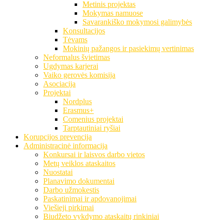
Metinis projektas
Mokymas namuose
Savarankiško mokymosi galimybės
Konsultacijos
Tėvams
Mokinių pažangos ir pasiekimų vertinimas
Neformalus švietimas
Ugdymas karjerai
Vaiko gerovės komisija
Asociacija
Projektai
Nordplus
Erasmus+
Comenius projektai
Tarptautiniai ryšiai
Korupcijos prevencija
Administracinė informacija
Konkursai ir laisvos darbo vietos
Metų veiklos ataskaitos
Nuostatai
Planavimo dokumentai
Darbo užmokestis
Paskatinimai ir apdovanojimai
Viešieji pirkimai
Biudžeto vykdymo ataskaitų rinkiniai