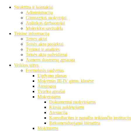
Struktūra ir kontaktai
Administracija
Gimnazijos mokytojai
Aplinkos darbuotojai
Mokyklos savivalda
Teisinė informacija
Teisės aktai
Teisės aktų projektai
Tyrimai ir analizės
Teisės aktų pažeidimai
Asmens duomenų apsauga
Veiklos sritys
Formalusis ugdymas
Ugdymo planas
Mokymas III-IV gimn. klasėse
Atostogos
Tvarkų aprašai
Mokytojams
Dokumentai mokytojams
Klasių auklėtojams
Atestacija
Konsultacijas ir pagalbą teikiančių institucij
Rekomenduojama literatūra
Mokiniams