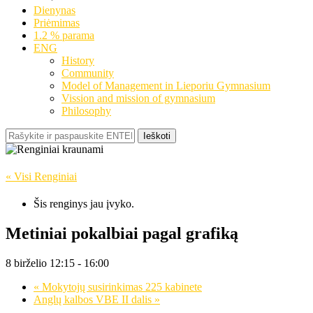
Dienynas
Priėmimas
1.2 % parama
ENG
History
Community
Model of Management in Lieporiu Gymnasium
Vission and mission of gymnasium
Philosophy
Ieškoti
« Visi Renginiai
Šis renginys jau įvyko.
Metiniai pokalbiai pagal grafiką
8 birželio 12:15
-
16:00
«
Mokytojų susirinkimas 225 kabinete
Anglų kalbos VBE II dalis
»