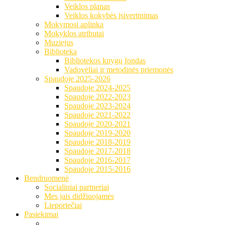
Veiklos planas
Veiklos kokybės įsivertinimas
Mokymosi aplinka
Mokyklos atributai
Muziejus
Biblioteka
Bibliotekos knygų fondas
Vadovėliai ir metodinės priemonės
Spaudoje 2025-2026
Spaudoje 2024-2025
Spaudoje 2022-2023
Spaudoje 2023-2024
Spaudoje 2021-2022
Spaudoje 2020-2021
Spaudoje 2019-2020
Spaudoje 2018-2019
Spaudoje 2017-2018
Spaudoje 2016-2017
Spaudoje 2015-2016
Bendruomenė
Socialiniai partneriai
Mes jais didžiuojamės
Lieporiečiai
Pasiekimai