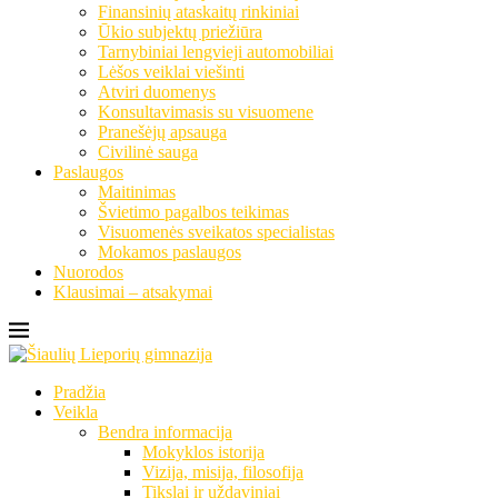
Finansinių ataskaitų rinkiniai
Ūkio subjektų priežiūra
Tarnybiniai lengvieji automobiliai
Lėšos veiklai viešinti
Atviri duomenys
Konsultavimasis su visuomene
Pranešėjų apsauga
Civilinė sauga
Paslaugos
Maitinimas
Švietimo pagalbos teikimas
Visuomenės sveikatos specialistas
Mokamos paslaugos
Nuorodos
Klausimai – atsakymai
Pradžia
Veikla
Bendra informacija
Mokyklos istorija
Vizija, misija, filosofija
Tikslai ir uždaviniai