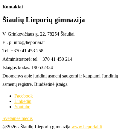
Kontaktai
Šiaulių Lieporių gimnazija
V. Grinkevičiaus g. 22, 78254 Šiauliai
El. p. info@lieporiai.lt
Tel. +370 41 453 258
Administratorė: tel. +370 41 450 214
Įstaigos kodas: 190532324
Duomenys apie juridinį asmenį saugomi ir kaupiami Juridinių
asmenų registre. Biudžetinė įstaiga
Facebook
Linkedin
Youtube
Svetainės medis
@2026 - Šiaulių Lieporių gimnazija
www.lieporiai.lt