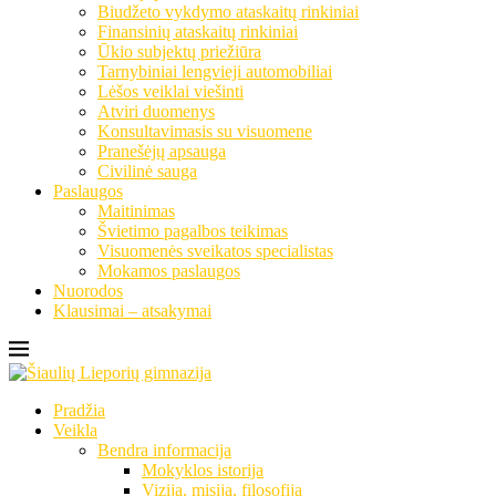
Biudžeto vykdymo ataskaitų rinkiniai
Finansinių ataskaitų rinkiniai
Ūkio subjektų priežiūra
Tarnybiniai lengvieji automobiliai
Lėšos veiklai viešinti
Atviri duomenys
Konsultavimasis su visuomene
Pranešėjų apsauga
Civilinė sauga
Paslaugos
Maitinimas
Švietimo pagalbos teikimas
Visuomenės sveikatos specialistas
Mokamos paslaugos
Nuorodos
Klausimai – atsakymai
Pradžia
Veikla
Bendra informacija
Mokyklos istorija
Vizija, misija, filosofija