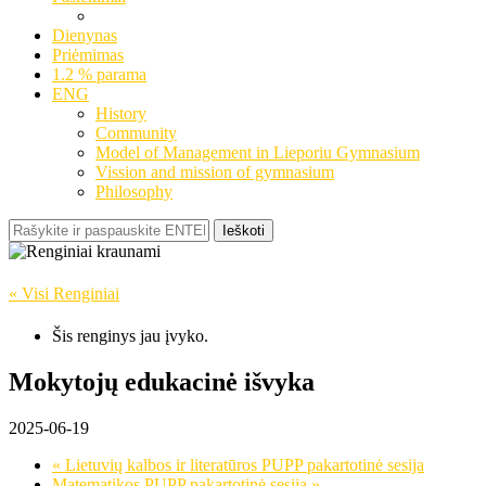
Dienynas
Priėmimas
1.2 % parama
ENG
History
Community
Model of Management in Lieporiu Gymnasium
Vission and mission of gymnasium
Philosophy
Ieškoti
« Visi Renginiai
Šis renginys jau įvyko.
Mokytojų edukacinė išvyka
2025-06-19
«
Lietuvių kalbos ir literatūros PUPP pakartotinė sesija
Matematikos PUPP pakartotinė sesija
»