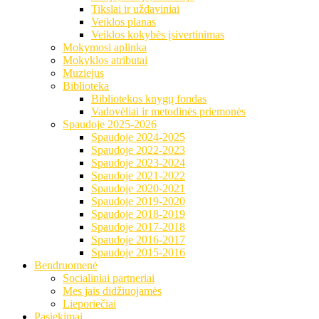
Tikslai ir uždaviniai
Veiklos planas
Veiklos kokybės įsivertinimas
Mokymosi aplinka
Mokyklos atributai
Muziejus
Biblioteka
Bibliotekos knygų fondas
Vadovėliai ir metodinės priemonės
Spaudoje 2025-2026
Spaudoje 2024-2025
Spaudoje 2022-2023
Spaudoje 2023-2024
Spaudoje 2021-2022
Spaudoje 2020-2021
Spaudoje 2019-2020
Spaudoje 2018-2019
Spaudoje 2017-2018
Spaudoje 2016-2017
Spaudoje 2015-2016
Bendruomenė
Socialiniai partneriai
Mes jais didžiuojamės
Lieporiečiai
Pasiekimai