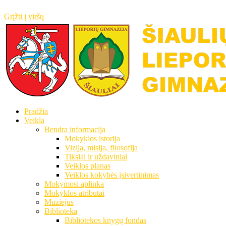
Grįžti į viršų
Pradžia
Veikla
Bendra informacija
Mokyklos istorija
Vizija, misija, filosofija
Tikslai ir uždaviniai
Veiklos planas
Veiklos kokybės įsivertinimas
Mokymosi aplinka
Mokyklos atributai
Muziejus
Biblioteka
Bibliotekos knygų fondas