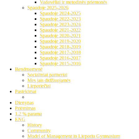
Vadovėliai ir metodinės priemonės
Spaudoje 2025-2026
Spaudoje 2024-2025
Spaudoje 2022-2023
Spaudoje 2023-2024
Spaudoje 2021-2022
Spaudoje 2020-2021
Spaudoje 2019-2020
Spaudoje 2018-2019
Spaudoje 2017-2018
Spaudoje 2016-2017
Spaudoje 2015-2016
Bendruomenė
Socialiniai partneriai
Mes jais didžiuojamės
Lieporiečiai
Pasiekimai
Dienynas
Priėmimas
1.2 % parama
ENG
History
Community
Model of Management in Lieporiu Gymnasium