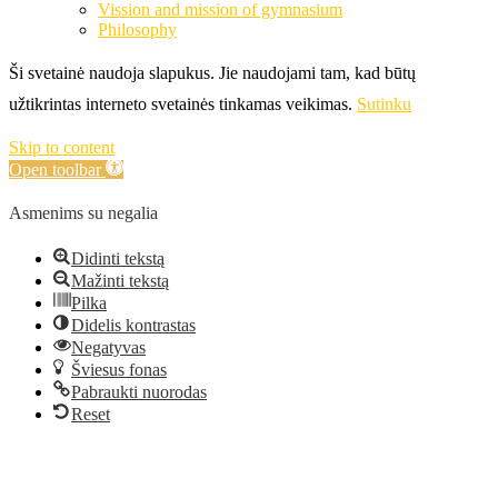
Vission and mission of gymnasium
Philosophy
Ši svetainė naudoja slapukus. Jie naudojami tam, kad būtų
užtikrintas interneto svetainės tinkamas veikimas.
Sutinku
Skip to content
Open toolbar
Asmenims su negalia
Didinti tekstą
Mažinti tekstą
Pilka
Didelis kontrastas
Negatyvas
Šviesus fonas
Pabraukti nuorodas
Reset