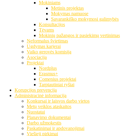
Mokiniams
Metinis projektas
Mokymas namuose
Savarankiško mokymosi galimybės
Konsultacijos
Tėvams
Mokinių pažangos ir pasiekimų vertinimas
Neformalus švietimas
Ugdymas karjerai
Vaiko gerovės komisija
Asociacija
Projektai
Nordplus
Erasmus+
Comenius projektai
Tarptautiniai ryšiai
Korupcijos prevencija
Administracinė informacija
Konkursai ir laisvos darbo vietos
Metų veiklos ataskaitos
Nuostatai
Planavimo dokumentai
Darbo užmokestis
Paskatinimai ir apdovanojimai
Viešieji pirkimai