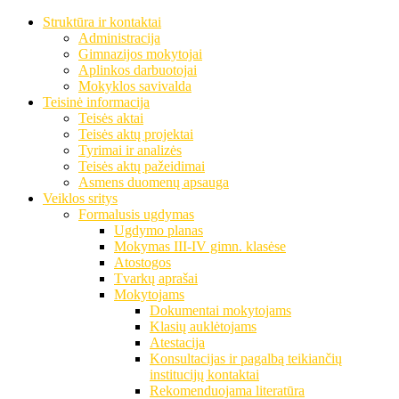
Struktūra ir kontaktai
Administracija
Gimnazijos mokytojai
Aplinkos darbuotojai
Mokyklos savivalda
Teisinė informacija
Teisės aktai
Teisės aktų projektai
Tyrimai ir analizės
Teisės aktų pažeidimai
Asmens duomenų apsauga
Veiklos sritys
Formalusis ugdymas
Ugdymo planas
Mokymas III-IV gimn. klasėse
Atostogos
Tvarkų aprašai
Mokytojams
Dokumentai mokytojams
Klasių auklėtojams
Atestacija
Konsultacijas ir pagalbą teikiančių
institucijų kontaktai
Rekomenduojama literatūra