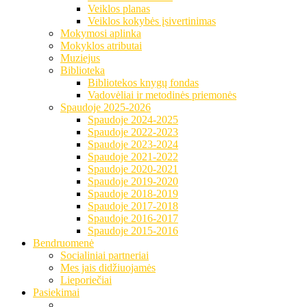
Veiklos planas
Veiklos kokybės įsivertinimas
Mokymosi aplinka
Mokyklos atributai
Muziejus
Biblioteka
Bibliotekos knygų fondas
Vadovėliai ir metodinės priemonės
Spaudoje 2025-2026
Spaudoje 2024-2025
Spaudoje 2022-2023
Spaudoje 2023-2024
Spaudoje 2021-2022
Spaudoje 2020-2021
Spaudoje 2019-2020
Spaudoje 2018-2019
Spaudoje 2017-2018
Spaudoje 2016-2017
Spaudoje 2015-2016
Bendruomenė
Socialiniai partneriai
Mes jais didžiuojamės
Lieporiečiai
Pasiekimai