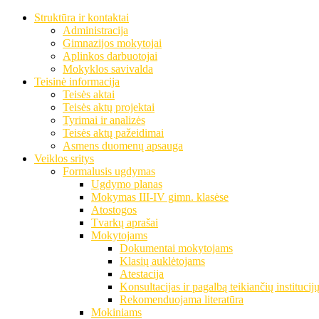
Struktūra ir kontaktai
Administracija
Gimnazijos mokytojai
Aplinkos darbuotojai
Mokyklos savivalda
Teisinė informacija
Teisės aktai
Teisės aktų projektai
Tyrimai ir analizės
Teisės aktų pažeidimai
Asmens duomenų apsauga
Veiklos sritys
Formalusis ugdymas
Ugdymo planas
Mokymas III-IV gimn. klasėse
Atostogos
Tvarkų aprašai
Mokytojams
Dokumentai mokytojams
Klasių auklėtojams
Atestacija
Konsultacijas ir pagalbą teikiančių institucij
Rekomenduojama literatūra
Mokiniams