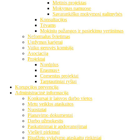
Metinis projektas
Mokymas namuose
Savarankiško mokymosi galimybės
Konsultacijos
Tėvams
Mokinių pažangos ir pasiekimų vertinimas
Neformalus švietimas
Ugdymas karjerai
Vaiko gerovės komisija
Asociacija
Projektai
Nordplus
Erasmus+
Comenius projektai
Tarptautiniai ryšiai
Korupcijos prevencija
Administracinė informacija
Konkursai ir laisvos darbo vietos
Metų veiklos ataskaitos
Nuostatai
Planavimo dokumentai
Darbo užmokestis
Paskatinimai ir apdovanojimai
Viešieji pirkimai
Biudžeto vykdymo ataskaitų rinkiniai