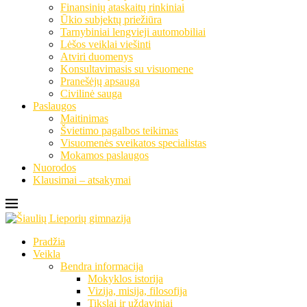
Finansinių ataskaitų rinkiniai
Ūkio subjektų priežiūra
Tarnybiniai lengvieji automobiliai
Lėšos veiklai viešinti
Atviri duomenys
Konsultavimasis su visuomene
Pranešėjų apsauga
Civilinė sauga
Paslaugos
Maitinimas
Švietimo pagalbos teikimas
Visuomenės sveikatos specialistas
Mokamos paslaugos
Nuorodos
Klausimai – atsakymai
Pradžia
Veikla
Bendra informacija
Mokyklos istorija
Vizija, misija, filosofija
Tikslai ir uždaviniai