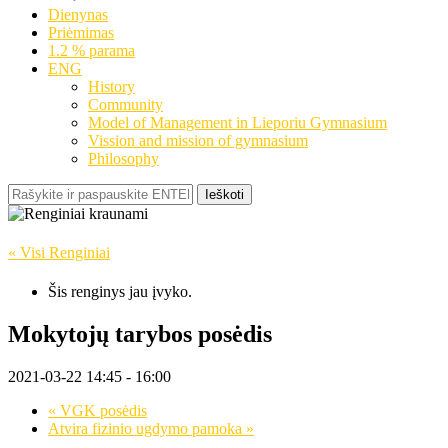
Dienynas
Priėmimas
1.2 % parama
ENG
History
Community
Model of Management in Lieporiu Gymnasium
Vission and mission of gymnasium
Philosophy
Ieškoti
« Visi Renginiai
Šis renginys jau įvyko.
Mokytojų tarybos posėdis
2021-03-22 14:45
-
16:00
«
VGK posėdis
Atvira fizinio ugdymo pamoka
»