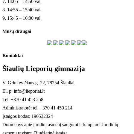
7. 14:05 – 14:50 val.
8. 14:55 – 15:40 val.
9. 15:45 – 16:30 val.
Mūsų draugai
Kontaktai
Šiaulių Lieporių gimnazija
V. Grinkevičiaus g. 22, 78254 Šiauliai
El. p. info@lieporiai.lt
Tel. +370 41 453 258
Administratorė: tel. +370 41 450 214
Įstaigos kodas: 190532324
Duomenys apie juridinį asmenį saugomi ir kaupiami Juridinių
asmenų registre. Biudžetinė įstaiga