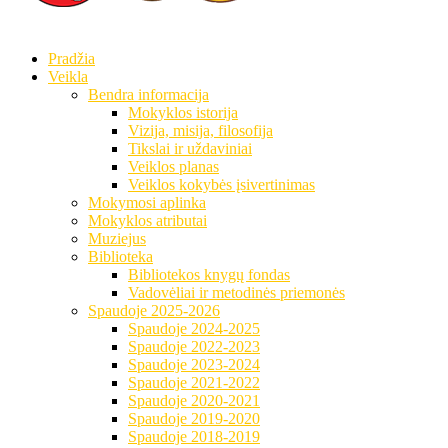
Pradžia
Veikla
Bendra informacija
Mokyklos istorija
Vizija, misija, filosofija
Tikslai ir uždaviniai
Veiklos planas
Veiklos kokybės įsivertinimas
Mokymosi aplinka
Mokyklos atributai
Muziejus
Biblioteka
Bibliotekos knygų fondas
Vadovėliai ir metodinės priemonės
Spaudoje 2025-2026
Spaudoje 2024-2025
Spaudoje 2022-2023
Spaudoje 2023-2024
Spaudoje 2021-2022
Spaudoje 2020-2021
Spaudoje 2019-2020
Spaudoje 2018-2019