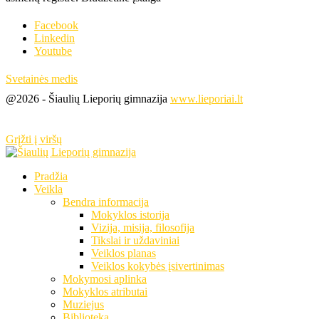
Facebook
Linkedin
Youtube
Svetainės medis
@2026 - Šiaulių Lieporių gimnazija
www.lieporiai.lt
Grįžti į viršų
Pradžia
Veikla
Bendra informacija
Mokyklos istorija
Vizija, misija, filosofija
Tikslai ir uždaviniai
Veiklos planas
Veiklos kokybės įsivertinimas
Mokymosi aplinka
Mokyklos atributai
Muziejus
Biblioteka