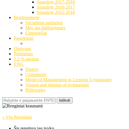
Spaudoje 2017-2018
Spaudoje 2016-2017
Spaudoje 2015-2016
Bendruomenė
Socialiniai partneriai
Mes jais didžiuojamės
Lieporiečiai
Pasiekimai
Dienynas
Priėmimas
1.2 % parama
ENG
History
Community
Model of Management in Lieporiu Gymnasium
Vission and mission of gymnasium
Philosophy
Ieškoti
« Visi Renginiai
Šis renginys jau įvyko.