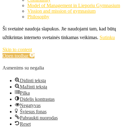
Model of Management in Lieporiu Gymnasium
Vission and mission of gymnasium
Philosophy
Ši svetainė naudoja slapukus. Jie naudojami tam, kad būtų
užtikrintas interneto svetainės tinkamas veikimas.
Sutinku
Skip to content
Open toolbar
Asmenims su negalia
Didinti tekstą
Mažinti tekstą
Pilka
Didelis kontrastas
Negatyvas
Šviesus fonas
Pabraukti nuorodas
Reset