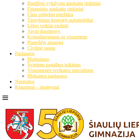
Biudžeto vykdymo ataskaitų rinkiniai
Finansinių ataskaitų rinkiniai
Ūkio subjektų priežiūra
Tarnybiniai lengvieji automobiliai
Lėšos veiklai viešinti
Atviri duomenys
Konsultavimasis su visuomene
Pranešėjų apsauga
Civilinė sauga
Paslaugos
Maitinimas
Švietimo pagalbos teikimas
Visuomenės sveikatos specialistas
Mokamos paslaugos
Nuorodos
Klausimai – atsakymai