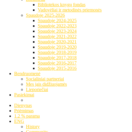
Bibliotekos knygų fondas
Vadovėliai ir metodinės priemonės
Spaudoje 2025-2026
Spaudoje 2024-2025
Spaudoje 2022-2023
Spaudoje 2023-2024
Spaudoje 2021-2022
Spaudoje 2020-2021
Spaudoje 2019-2020
Spaudoje 2018-2019
Spaudoje 2017-2018
Spaudoje 2016-2017
Spaudoje 2015-2016
Bendruomenė
Socialiniai partneriai
Mes jais didžiuojamės
Lieporiečiai
Pasiekimai
Dienynas
Priėmimas
1.2 % parama
ENG
History
Community