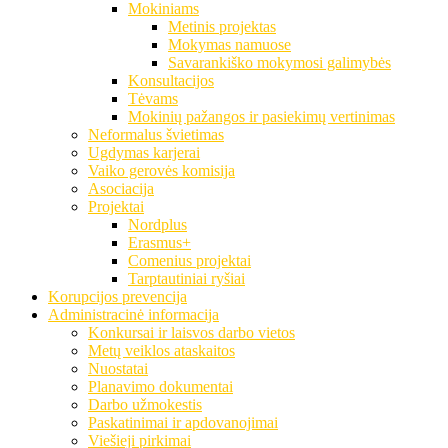
Mokiniams
Metinis projektas
Mokymas namuose
Savarankiško mokymosi galimybės
Konsultacijos
Tėvams
Mokinių pažangos ir pasiekimų vertinimas
Neformalus švietimas
Ugdymas karjerai
Vaiko gerovės komisija
Asociacija
Projektai
Nordplus
Erasmus+
Comenius projektai
Tarptautiniai ryšiai
Korupcijos prevencija
Administracinė informacija
Konkursai ir laisvos darbo vietos
Metų veiklos ataskaitos
Nuostatai
Planavimo dokumentai
Darbo užmokestis
Paskatinimai ir apdovanojimai
Viešieji pirkimai