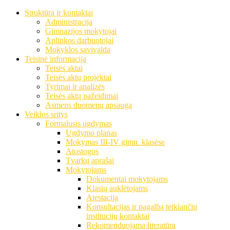
Struktūra ir kontaktai
Administracija
Gimnazijos mokytojai
Aplinkos darbuotojai
Mokyklos savivalda
Teisinė informacija
Teisės aktai
Teisės aktų projektai
Tyrimai ir analizės
Teisės aktų pažeidimai
Asmens duomenų apsauga
Veiklos sritys
Formalusis ugdymas
Ugdymo planas
Mokymas III-IV gimn. klasėse
Atostogos
Tvarkų aprašai
Mokytojams
Dokumentai mokytojams
Klasių auklėtojams
Atestacija
Konsultacijas ir pagalbą teikiančių
institucijų kontaktai
Rekomenduojama literatūra