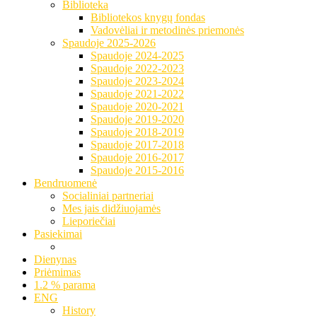
Biblioteka
Bibliotekos knygų fondas
Vadovėliai ir metodinės priemonės
Spaudoje 2025-2026
Spaudoje 2024-2025
Spaudoje 2022-2023
Spaudoje 2023-2024
Spaudoje 2021-2022
Spaudoje 2020-2021
Spaudoje 2019-2020
Spaudoje 2018-2019
Spaudoje 2017-2018
Spaudoje 2016-2017
Spaudoje 2015-2016
Bendruomenė
Socialiniai partneriai
Mes jais didžiuojamės
Lieporiečiai
Pasiekimai
Dienynas
Priėmimas
1.2 % parama
ENG
History