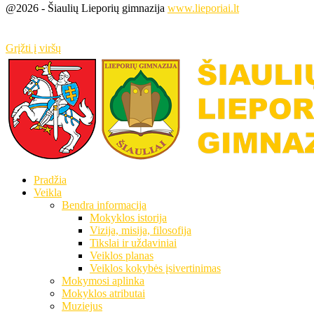
@2026 - Šiaulių Lieporių gimnazija
www.lieporiai.lt
Grįžti į viršų
Pradžia
Veikla
Bendra informacija
Mokyklos istorija
Vizija, misija, filosofija
Tikslai ir uždaviniai
Veiklos planas
Veiklos kokybės įsivertinimas
Mokymosi aplinka
Mokyklos atributai
Muziejus