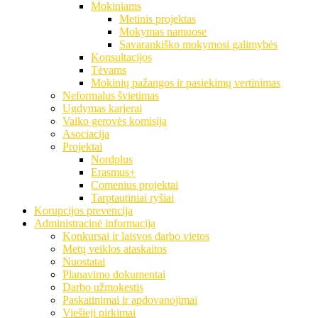
Mokiniams
Metinis projektas
Mokymas namuose
Savarankiško mokymosi galimybės
Konsultacijos
Tėvams
Mokinių pažangos ir pasiekimų vertinimas
Neformalus švietimas
Ugdymas karjerai
Vaiko gerovės komisija
Asociacija
Projektai
Nordplus
Erasmus+
Comenius projektai
Tarptautiniai ryšiai
Korupcijos prevencija
Administracinė informacija
Konkursai ir laisvos darbo vietos
Metų veiklos ataskaitos
Nuostatai
Planavimo dokumentai
Darbo užmokestis
Paskatinimai ir apdovanojimai
Viešieji pirkimai