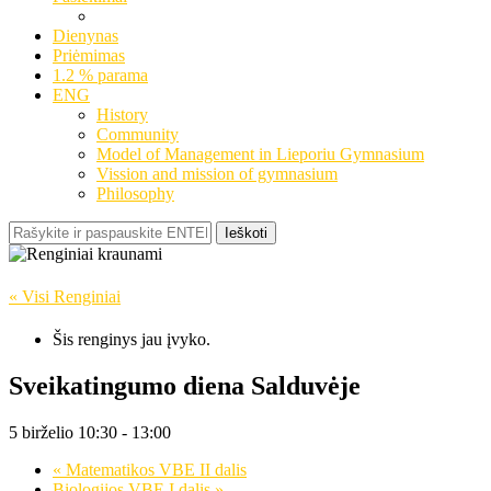
Dienynas
Priėmimas
1.2 % parama
ENG
History
Community
Model of Management in Lieporiu Gymnasium
Vission and mission of gymnasium
Philosophy
Ieškoti
« Visi Renginiai
Šis renginys jau įvyko.
Sveikatingumo diena Salduvėje
5 birželio 10:30
-
13:00
«
Matematikos VBE II dalis
Biologijos VBE I dalis
»