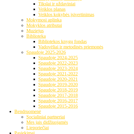
Tikslai ir uždaviniai
Veiklos planas
Veiklos kokybės įsivertinimas
Mokymosi aplinka
Mokyklos atributai
Muziejus
Biblioteka
Bibliotekos knygų fondas
Vadovėliai ir metodinės priemonės
Spaudoje 2025-2026
Spaudoje 2024-2025
Spaudoje 2022-2023
Spaudoje 2023-2024
Spaudoje 2021-2022
Spaudoje 2020-2021
Spaudoje 2019-2020
Spaudoje 2018-2019
Spaudoje 2017-2018
Spaudoje 2016-2017
Spaudoje 2015-2016
Bendruomenė
Socialiniai partneriai
Mes jais didžiuojamės
Lieporiečiai
Pasiekimai