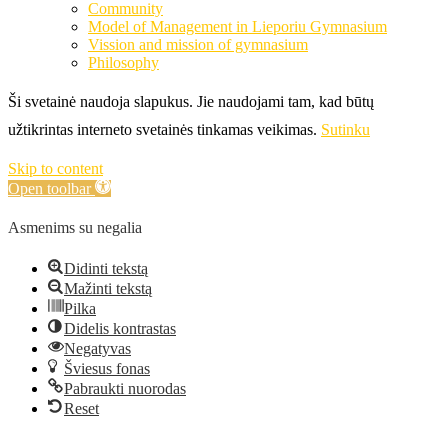
Community
Model of Management in Lieporiu Gymnasium
Vission and mission of gymnasium
Philosophy
Ši svetainė naudoja slapukus. Jie naudojami tam, kad būtų
užtikrintas interneto svetainės tinkamas veikimas.
Sutinku
Skip to content
Open toolbar
Asmenims su negalia
Didinti tekstą
Mažinti tekstą
Pilka
Didelis kontrastas
Negatyvas
Šviesus fonas
Pabraukti nuorodas
Reset