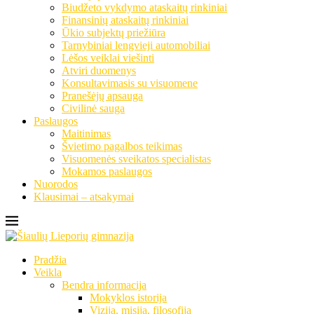
Biudžeto vykdymo ataskaitų rinkiniai
Finansinių ataskaitų rinkiniai
Ūkio subjektų priežiūra
Tarnybiniai lengvieji automobiliai
Lėšos veiklai viešinti
Atviri duomenys
Konsultavimasis su visuomene
Pranešėjų apsauga
Civilinė sauga
Paslaugos
Maitinimas
Švietimo pagalbos teikimas
Visuomenės sveikatos specialistas
Mokamos paslaugos
Nuorodos
Klausimai – atsakymai
Pradžia
Veikla
Bendra informacija
Mokyklos istorija
Vizija, misija, filosofija