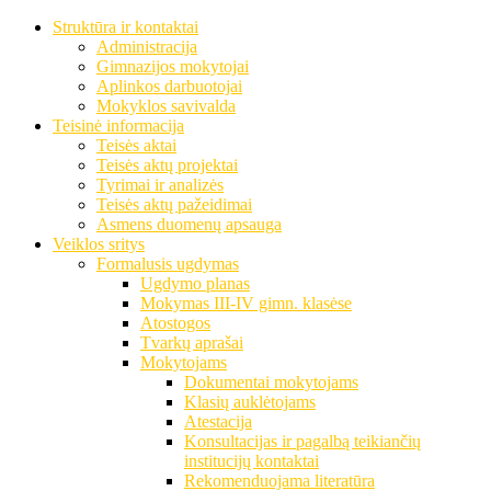
Struktūra ir kontaktai
Administracija
Gimnazijos mokytojai
Aplinkos darbuotojai
Mokyklos savivalda
Teisinė informacija
Teisės aktai
Teisės aktų projektai
Tyrimai ir analizės
Teisės aktų pažeidimai
Asmens duomenų apsauga
Veiklos sritys
Formalusis ugdymas
Ugdymo planas
Mokymas III-IV gimn. klasėse
Atostogos
Tvarkų aprašai
Mokytojams
Dokumentai mokytojams
Klasių auklėtojams
Atestacija
Konsultacijas ir pagalbą teikiančių
institucijų kontaktai
Rekomenduojama literatūra