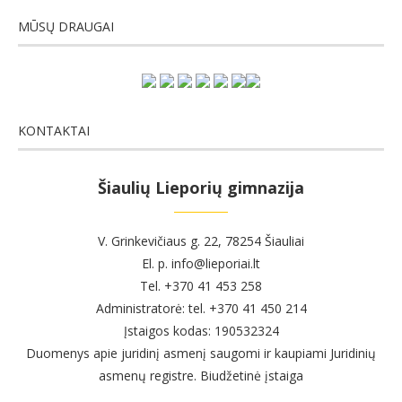
MŪSŲ DRAUGAI
KONTAKTAI
Šiaulių Lieporių gimnazija
V. Grinkevičiaus g. 22, 78254 Šiauliai
El. p. info@lieporiai.lt
Tel. +370 41 453 258
Administratorė: tel. +370 41 450 214
Įstaigos kodas: 190532324
Duomenys apie juridinį asmenį saugomi ir kaupiami Juridinių
asmenų registre. Biudžetinė įstaiga