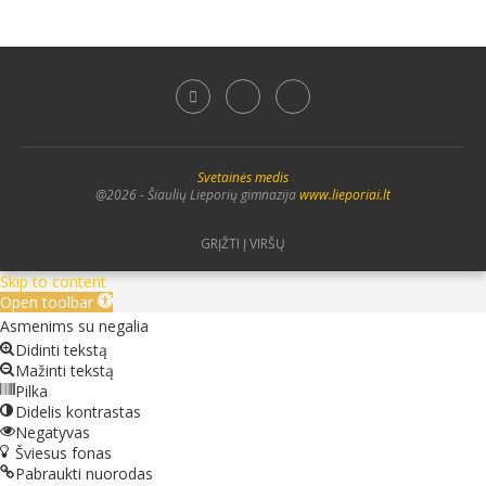
Svetainės medis
@2026 - Šiaulių Lieporių gimnazija
www.lieporiai.lt
GRĮŽTI Į VIRŠŲ
Skip to content
Open toolbar
Asmenims su negalia
Didinti tekstą
Mažinti tekstą
Pilka
Didelis kontrastas
Negatyvas
Šviesus fonas
Pabraukti nuorodas