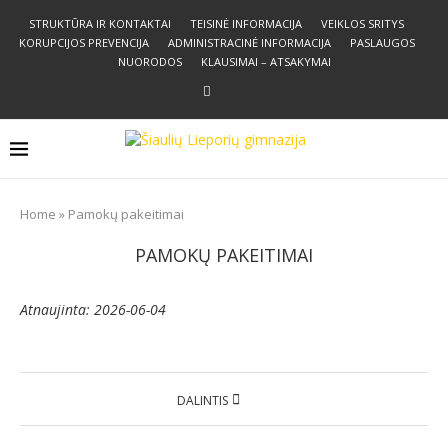
STRUKTŪRA IR KONTAKTAI
TEISINĖ INFORMACIJA
VEIKLOS SRITYS
KORUPCIJOS PREVENCIJA
ADMINISTRACINĖ INFORMACIJA
PASLAUGOS
NUORODOS
KLAUSIMAI – ATSAKYMAI
Home
»
Pamokų pakeitimai
PAMOKŲ PAKEITIMAI
Atnaujinta: 2026-06-04
DALINTIS