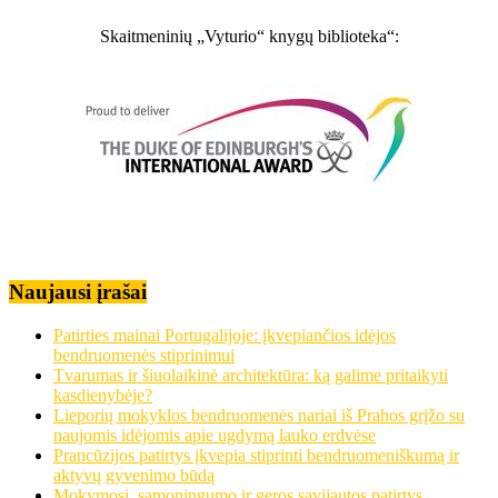
Skaitmeninių „Vyturio“ knygų biblioteka“:
Naujausi įrašai
Patirties mainai Portugalijoje: įkvepiančios idėjos
bendruomenės stiprinimui
Tvarumas ir šiuolaikinė architektūra: ką galime pritaikyti
kasdienybėje?
Lieporių mokyklos bendruomenės nariai iš Prahos grįžo su
naujomis idėjomis apie ugdymą lauko erdvėse
Prancūzijos patirtys įkvepia stiprinti bendruomeniškumą ir
aktyvų gyvenimo būdą
Mokymosi, sąmoningumo ir geros savijautos patirtys