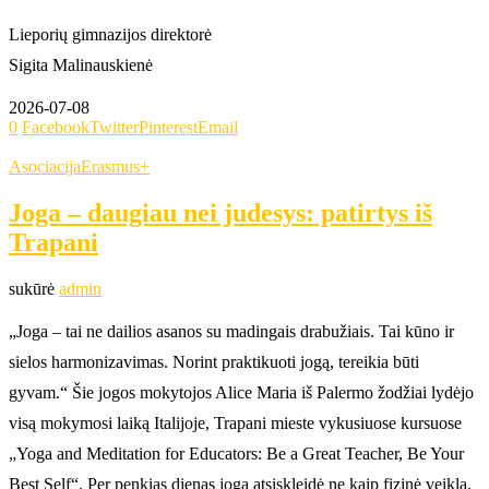
Lieporių gimnazijos direktorė
Sigita Malinauskienė
2026-07-08
0
Facebook
Twitter
Pinterest
Email
Asociacija
Erasmus+
Joga – daugiau nei judesys: patirtys iš
Trapani
sukūrė
admin
„Joga – tai ne dailios asanos su madingais drabužiais. Tai kūno ir
sielos harmonizavimas. Norint praktikuoti jogą, tereikia būti
gyvam.“ Šie jogos mokytojos Alice Maria iš Palermo žodžiai lydėjo
visą mokymosi laiką Italijoje, Trapani mieste vykusiuose kursuose
„Yoga and Meditation for Educators: Be a Great Teacher, Be Your
Best Self“. Per penkias dienas joga atsiskleidė ne kaip fizinė veikla,