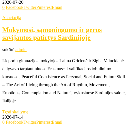
2026-07-20
0
Facebook
Twitter
Pinterest
Email
Asociacija
Mokymosi, sąmoningumo ir geros
savijautos patirtys Sardinijoje
sukūrė
admin
Lieporių gimnazijos mokytojos Laima Gricienė ir Sigita Valuckienė
dalyvavo tarptautiniuose Erasmus+ kvalifikacijos tobulinimo
kursuose „Peaceful Coexistence as Personal, Social and Future Skill
– The Art of Living through the Art of Rhythm, Movement,
Emotions, Contemplation and Nature“, vykusiuose Sardinijos saloje,
Italijoje.
Tęsti skaitymą
2026-07-14
0
Facebook
Twitter
Pinterest
Email