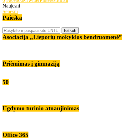
0
Facebook
Twitter
Pinterest
Email
Naujesni
Senesni
Paieška
Asociacija „Lieporių mokyklos bendruomenė”
Priėmimas į gimnaziją
50
Ugdymo turinio atnaujinimas
Office 365