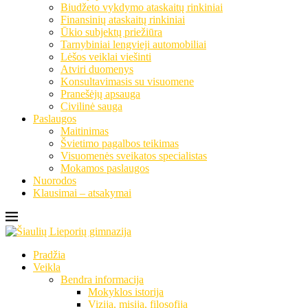
Biudžeto vykdymo ataskaitų rinkiniai
Finansinių ataskaitų rinkiniai
Ūkio subjektų priežiūra
Tarnybiniai lengvieji automobiliai
Lėšos veiklai viešinti
Atviri duomenys
Konsultavimasis su visuomene
Pranešėjų apsauga
Civilinė sauga
Paslaugos
Maitinimas
Švietimo pagalbos teikimas
Visuomenės sveikatos specialistas
Mokamos paslaugos
Nuorodos
Klausimai – atsakymai
Pradžia
Veikla
Bendra informacija
Mokyklos istorija
Vizija, misija, filosofija