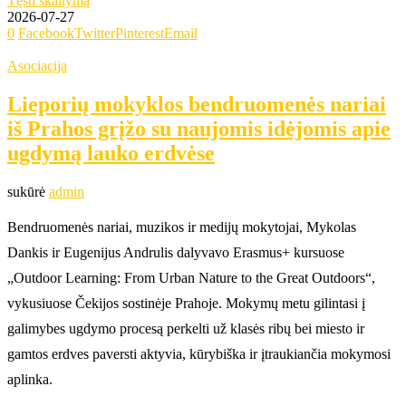
Tęsti skaitymą
2026-07-27
0
Facebook
Twitter
Pinterest
Email
Asociacija
Lieporių mokyklos bendruomenės nariai
iš Prahos grįžo su naujomis idėjomis apie
ugdymą lauko erdvėse
sukūrė
admin
Bendruomenės nariai, muzikos ir medijų mokytojai, Mykolas
Dankis ir Eugenijus Andrulis dalyvavo Erasmus+ kursuose
„Outdoor Learning: From Urban Nature to the Great Outdoors“,
vykusiuose Čekijos sostinėje Prahoje. Mokymų metu gilintasi į
galimybes ugdymo procesą perkelti už klasės ribų bei miesto ir
gamtos erdves paversti aktyvia, kūrybiška ir įtraukiančia mokymosi
aplinka.