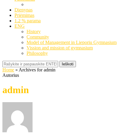
Dienynas
Priėmimas
1.2 % parama
ENG
History
Community
Model of Management in Lieporiu Gymnasium
Vission and mission of gymnasium
Philosophy
Ieškoti
Home
»
Archives for admin
Autorius
admin