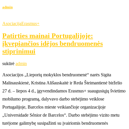
admin
Asociacija
Erasmus+
Patirties mainai Portugalijoje:
įkvepiančios idėjos bendruomenės
stiprinimui
sukūrė
admin
Asociacijos „Lieporių mokyklos bendruomenė“ narės Sigita
Malinauskienė, Kristina Ališauskaitė ir Reda Šteimantienė birželio
27 d. – liepos 4 d., įgyvendindamos Erasmus+ suaugusiųjų švietimo
mobilumo programą, dalyvavo darbo stebėjimo veiklose
Portugalijoje, Barcelos mieste veikiančioje organizacijoje
„Universidade Sénior de Barcelos“. Darbo stebėjimo vizito metu
turėjome galimybę susipažinti su įvairiomis bendruomenės