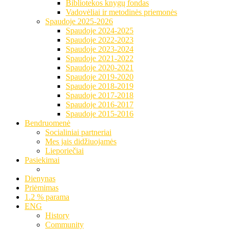
Bibliotekos knygų fondas
Vadovėliai ir metodinės priemonės
Spaudoje 2025-2026
Spaudoje 2024-2025
Spaudoje 2022-2023
Spaudoje 2023-2024
Spaudoje 2021-2022
Spaudoje 2020-2021
Spaudoje 2019-2020
Spaudoje 2018-2019
Spaudoje 2017-2018
Spaudoje 2016-2017
Spaudoje 2015-2016
Bendruomenė
Socialiniai partneriai
Mes jais didžiuojamės
Lieporiečiai
Pasiekimai
Dienynas
Priėmimas
1.2 % parama
ENG
History
Community