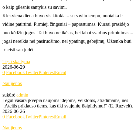
o kaip gilesnis santykis su savimi.
Kiekviena diena buvo vis kitokia – su savitu tempu, nuotaika ir
vidine patirtimi. Pirmieji žingsniai – paprastumas. Kursai prasidėjo
nuo kėdžių jogos. Tai buvo netikėtas, bet labai svarbus priminimas –
jogai nereikia nei pasiruošimo, nei ypatingų gebėjimų. Užtenka būti
ir leisti sau judėti.
Tęsti skaitymą
2026-06-29
0
Facebook
Twitter
Pinterest
Email
Naujienos
sukūrė
admin
Tegul vasara įkvepia naujoms idėjoms, veikloms, atradimams, nes
„Ateitis priklauso tiems, kas tiki svajonių išsipildymu!” (E. Ruzvelt).
2026-06-26
0
Facebook
Twitter
Pinterest
Email
Naujienos