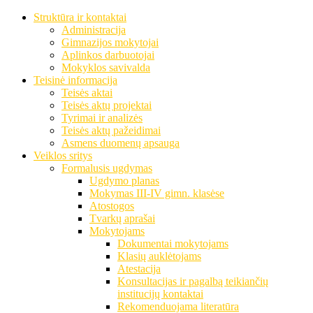
Struktūra ir kontaktai
Administracija
Gimnazijos mokytojai
Aplinkos darbuotojai
Mokyklos savivalda
Teisinė informacija
Teisės aktai
Teisės aktų projektai
Tyrimai ir analizės
Teisės aktų pažeidimai
Asmens duomenų apsauga
Veiklos sritys
Formalusis ugdymas
Ugdymo planas
Mokymas III-IV gimn. klasėse
Atostogos
Tvarkų aprašai
Mokytojams
Dokumentai mokytojams
Klasių auklėtojams
Atestacija
Konsultacijas ir pagalbą teikiančių
institucijų kontaktai
Rekomenduojama literatūra