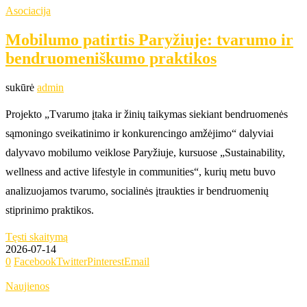
Asociacija
Mobilumo patirtis Paryžiuje: tvarumo ir
bendruomeniškumo praktikos
sukūrė
admin
Projekto „Tvarumo įtaka ir žinių taikymas siekiant bendruomenės
sąmoningo sveikatinimo ir konkurencingo amžėjimo“ dalyviai
dalyvavo mobilumo veiklose Paryžiuje, kursuose „Sustainability,
wellness and active lifestyle in communities“, kurių metu buvo
analizuojamos tvarumo, socialinės įtraukties ir bendruomenių
stiprinimo praktikos.
Tęsti skaitymą
2026-07-14
0
Facebook
Twitter
Pinterest
Email
Naujienos