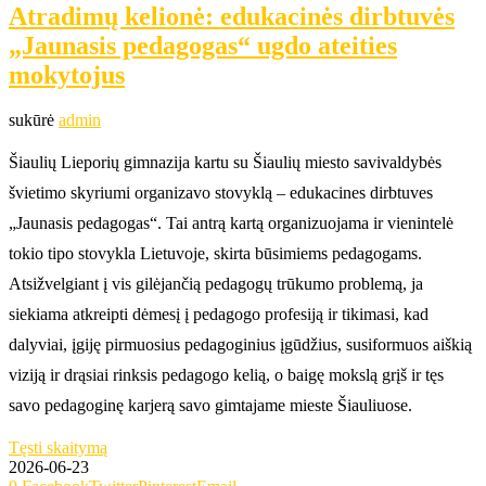
Atradimų kelionė: edukacinės dirbtuvės
„Jaunasis pedagogas“ ugdo ateities
mokytojus
sukūrė
admin
Šiaulių Lieporių gimnazija kartu su Šiaulių miesto savivaldybės
švietimo skyriumi organizavo stovyklą – edukacines dirbtuves
„Jaunasis pedagogas“. Tai antrą kartą organizuojama ir vienintelė
tokio tipo stovykla Lietuvoje, skirta būsimiems pedagogams.
Atsižvelgiant į vis gilėjančią pedagogų trūkumo problemą, ja
siekiama atkreipti dėmesį į pedagogo profesiją ir tikimasi, kad
dalyviai, įgiję pirmuosius pedagoginius įgūdžius, susiformuos aiškią
viziją ir drąsiai rinksis pedagogo kelią, o baigę mokslą grįš ir tęs
savo pedagoginę karjerą savo gimtajame mieste Šiauliuose.
Tęsti skaitymą
2026-06-23