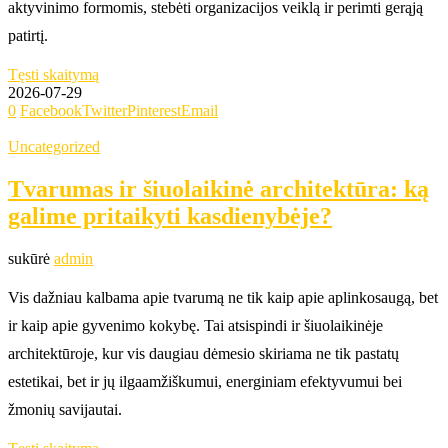
aktyvinimo formomis, stebėti organizacijos veiklą ir perimti gerąją
patirtį.
Tęsti skaitymą
2026-07-29
0
Facebook
Twitter
Pinterest
Email
Uncategorized
Tvarumas ir šiuolaikinė architektūra: ką
galime pritaikyti kasdienybėje?
sukūrė
admin
Vis dažniau kalbama apie tvarumą ne tik kaip apie aplinkosaugą, bet
ir kaip apie gyvenimo kokybę. Tai atsispindi ir šiuolaikinėje
architektūroje, kur vis daugiau dėmesio skiriama ne tik pastatų
estetikai, bet ir jų ilgaamžiškumui, energiniam efektyvumui bei
žmonių savijautai.