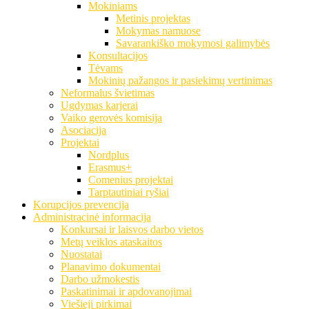
Mokiniams
Metinis projektas
Mokymas namuose
Savarankiško mokymosi galimybės
Konsultacijos
Tėvams
Mokinių pažangos ir pasiekimų vertinimas
Neformalus švietimas
Ugdymas karjerai
Vaiko gerovės komisija
Asociacija
Projektai
Nordplus
Erasmus+
Comenius projektai
Tarptautiniai ryšiai
Korupcijos prevencija
Administracinė informacija
Konkursai ir laisvos darbo vietos
Metų veiklos ataskaitos
Nuostatai
Planavimo dokumentai
Darbo užmokestis
Paskatinimai ir apdovanojimai
Viešieji pirkimai