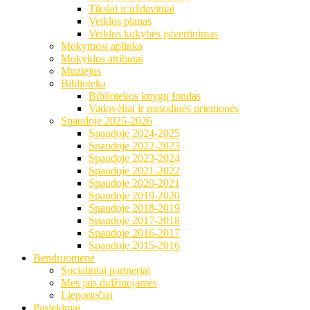
Tikslai ir uždaviniai
Veiklos planas
Veiklos kokybės įsivertinimas
Mokymosi aplinka
Mokyklos atributai
Muziejus
Biblioteka
Bibliotekos knygų fondas
Vadovėliai ir metodinės priemonės
Spaudoje 2025-2026
Spaudoje 2024-2025
Spaudoje 2022-2023
Spaudoje 2023-2024
Spaudoje 2021-2022
Spaudoje 2020-2021
Spaudoje 2019-2020
Spaudoje 2018-2019
Spaudoje 2017-2018
Spaudoje 2016-2017
Spaudoje 2015-2016
Bendruomenė
Socialiniai partneriai
Mes jais didžiuojamės
Lieporiečiai
Pasiekimai