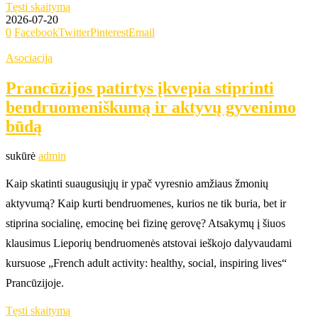
Tęsti skaitymą
2026-07-20
0
Facebook
Twitter
Pinterest
Email
Asociacija
Prancūzijos patirtys įkvepia stiprinti
bendruomeniškumą ir aktyvų gyvenimo
būdą
sukūrė
admin
Kaip skatinti suaugusiųjų ir ypač vyresnio amžiaus žmonių
aktyvumą? Kaip kurti bendruomenes, kurios ne tik buria, bet ir
stiprina socialinę, emocinę bei fizinę gerovę? Atsakymų į šiuos
klausimus Lieporių bendruomenės atstovai ieškojo dalyvaudami
kursuose „French adult activity: healthy, social, inspiring lives“
Prancūzijoje.
Tęsti skaitymą