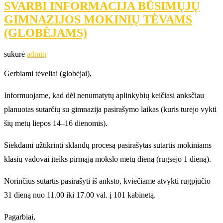
SVARBI INFORMACIJA BŪSIMŲJŲ
GIMNAZIJOS MOKINIŲ TĖVAMS
(GLOBĖJAMS)
sukūrė
admin
Gerbiami tėveliai (globėjai),
Informuojame, kad dėl nenumatytų aplinkybių keičiasi anksčiau
planuotas sutarčių su gimnazija pasirašymo laikas (kuris turėjo vykti
šių metų liepos 14–16 dienomis).
Siekdami užtikrinti sklandų procesą pasirašytas sutartis mokiniams
klasių vadovai įteiks pirmąją mokslo metų dieną (rugsėjo 1 dieną).
Norinčius sutartis pasirašyti iš anksto, kviečiame atvykti rugpjūčio
31 dieną nuo 11.00 iki 17.00 val. į 101 kabinetą.
Pagarbiai,