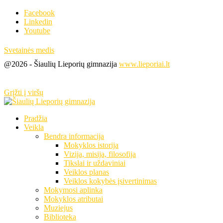
Facebook
Linkedin
Youtube
Svetainės medis
@2026 - Šiaulių Lieporių gimnazija
www.lieporiai.lt
Grįžti į viršų
Pradžia
Veikla
Bendra informacija
Mokyklos istorija
Vizija, misija, filosofija
Tikslai ir uždaviniai
Veiklos planas
Veiklos kokybės įsivertinimas
Mokymosi aplinka
Mokyklos atributai
Muziejus
Biblioteka