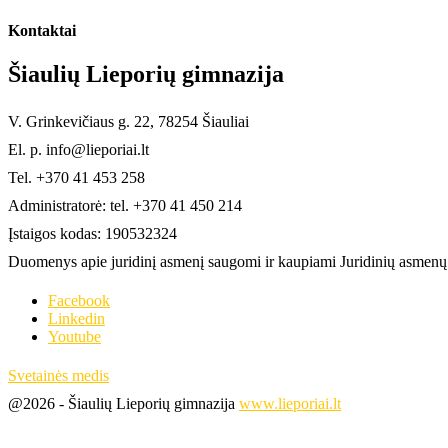
Kontaktai
Šiaulių Lieporių gimnazija
V. Grinkevičiaus g. 22, 78254 Šiauliai
El. p. info@lieporiai.lt
Tel. +370 41 453 258
Administratorė: tel. +370 41 450 214
Įstaigos kodas: 190532324
Duomenys apie juridinį asmenį saugomi ir kaupiami Juridinių asmenų r
Facebook
Linkedin
Youtube
Svetainės medis
@2026 - Šiaulių Lieporių gimnazija
www.lieporiai.lt