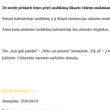
Jei norite priskirti teises prieš susitikimą iškarto visiems mokinia
Sukurti kalendoriuje susitikimą ir jį išsiųsti (turimus jau sukurtus susi
Antrą kartą atsidarius susitikimą kalendoriuje bus atsiradęs mygtukas
Ties „Kas gali pateikti” / „Who can present” nustatykite „Tik aš” / „
Įrašykite. Uždarykite interneto naršyklės skirtuką.
Plačiau apie roles >>>
Atnaujinta: 2020-04-01