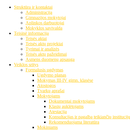
Struktūra ir kontaktai
Administracija
Gimnazijos mokytojai
Aplinkos darbuotojai
Mokyklos savivalda
Teisinė informacija
Teisės aktai
Teisės aktų projektai
Tyrimai ir analizės
Teisės aktų pažeidimai
Asmens duomenų apsauga
Veiklos sritys
Formalusis ugdymas
Ugdymo planas
Mokymas III-IV gimn. klasėse
Atostogos
Tvarkų aprašai
Mokytojams
Dokumentai mokytojams
Klasių auklėtojams
Atestacija
Konsultacijas ir pagalbą teikiančių institucij
Rekomenduojama literatūra
Mokiniams