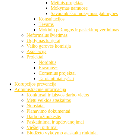
Metinis projektas
Mokymas namuose
Savarankiško mokymosi galimybės
Konsultacijos
Tėvams
Mokinių pažangos ir pasiekimų vertinimas
Neformalus švietimas
Ugdymas karjerai
Vaiko gerovės komisija
Asociacija
Projektai
Nordplus
Erasmus+
Comenius projektai
Tarptautiniai ryšiai
Korupcijos prevencija
Administracinė informacija
Konkursai ir laisvos darbo vietos
Metų veiklos ataskaitos
Nuostatai
Planavimo dokumentai
Darbo užmokestis
Paskatinimai ir apdovanojimai
Viešieji pirkimai
Biudžeto vykdymo ataskaitų rinkiniai