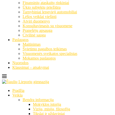
Finansinių ataskaitų rinkiniai
Ūkio subjektų priežiūra
Tarnybiniai lengvieji automobiliai
Lėšos veiklai viešinti
Atviri duomenys
Konsultavimasis su visuomene
Pranešėjų apsauga
Civilinė sauga
Paslaugos
Maitinimas
Švietimo pagalbos teikimas
Visuomenės sveikatos specialistas
Mokamos paslaugos
Nuorodos
Klausimai – atsakymai
Pradžia
Veikla
Bendra informacija
Mokyklos istorija
Vizija, misija, filosofija
Tikslai ir uždaviniai