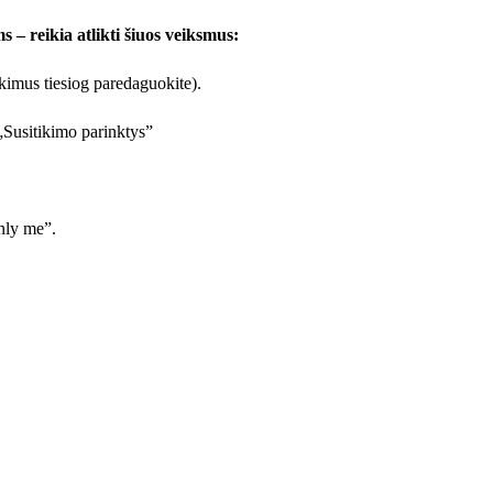
ms – reikia atlikti šiuos veiksmus:
tikimus tiesiog paredaguokite).
 „Susitikimo parinktys”
Only me”.