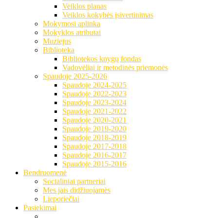
Veiklos planas
Veiklos kokybės įsivertinimas
Mokymosi aplinka
Mokyklos atributai
Muziejus
Biblioteka
Bibliotekos knygų fondas
Vadovėliai ir metodinės priemonės
Spaudoje 2025-2026
Spaudoje 2024-2025
Spaudoje 2022-2023
Spaudoje 2023-2024
Spaudoje 2021-2022
Spaudoje 2020-2021
Spaudoje 2019-2020
Spaudoje 2018-2019
Spaudoje 2017-2018
Spaudoje 2016-2017
Spaudoje 2015-2016
Bendruomenė
Socialiniai partneriai
Mes jais didžiuojamės
Lieporiečiai
Pasiekimai