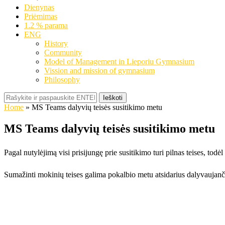
Dienynas
Priėmimas
1.2 % parama
ENG
History
Community
Model of Management in Lieporiu Gymnasium
Vission and mission of gymnasium
Philosophy
Ieškoti
Home
»
MS Teams dalyvių teisės susitikimo metu
MS Teams dalyvių teisės susitikimo metu
Pagal nutylėjimą visi prisijungę prie susitikimo turi pilnas teises, todėl 
Sumažinti mokinių teises galima pokalbio metu atsidarius dalyvaujančių