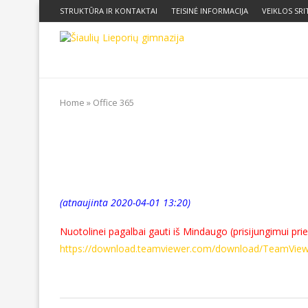
STRUKTŪRA IR KONTAKTAI
TEISINĖ INFORMACIJA
VEIKLOS SRI
Home
»
Office 365
(atnaujinta 2020-04-01 13:20)
Nuotolinei pagalbai gauti iš Mindaugo (prisijungimui prie
https://download.teamviewer.com/download/TeamVie