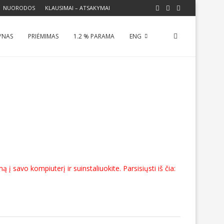
NUORODOS
KLAUSIMAI – ATSAKYMAI
YNAS
PRIĖMIMAS
1.2 % PARAMA
ENG
 į savo kompiuterį ir suinstaliuokite. Parsisiųsti iš čia: