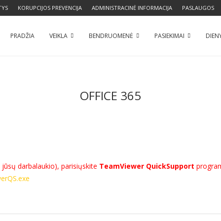
TYS
KORUPCIJOS PREVENCIJA
ADMINISTRACINĖ INFORMACIJA
PASLAUGOS
PRADŽIA
VEIKLA
BENDRUOMENĖ
PASIEKIMAI
DIEN
OFFICE 365
 jūsų darbalaukio), parisiųskite
TeamViewer QuickSupport
programą
werQS.exe