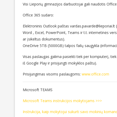
Visi Lieporių gimnazijos darbuotojai gali naudotis Off
Office 365 sudaro:
Elektroninis Outlook paštas vardas.pavarde@lieporiai.lt 
Word , Excel, PowerPoint, Teams ir t.t. internetinės vers
ar įsikeltus dokumentus).
OneDrive 5TB (5000GB) talpos failų saugykla (informac
Visas paslaugas galima pasiekti tiek per kompiuterį, tiek
iš Google Play ir prisijungti mokyklos paštu).
Prisijungimas visoms paslaugoms:
www.office.com
Microsoft TEAMS
Microsoft Teams instrukcijos mokytojams >>>
Instrukcija, kaip mokytojui sukurti savo mokinių koman