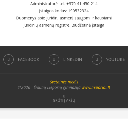
Administratorė: tel. +370 41 450 214
Įstaigos kodas: 190532324
Duomenys apie juridinį asmenį saugomi ir kaupiami
Juridinių asmenų registre. Biudžetinė įstaiga
FACEBOOK
LINKEDIN
YOUTUBE
Svetainės medis
@2026 - Šiaulių Lieporių gimnazija
www.lieporiai.lt
GRĮŽTI Į VIRŠŲ