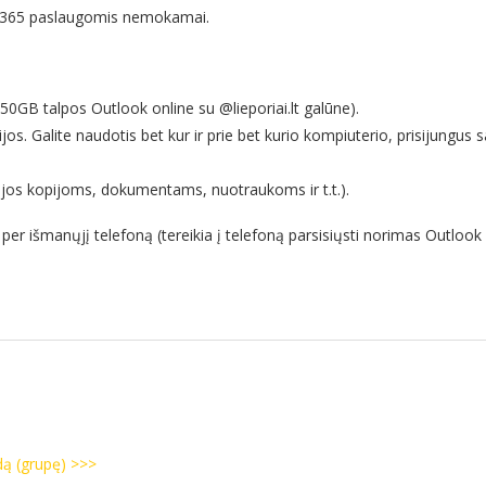
ice365 paslaugomis nemokamai.
(50GB talpos Outlook online su @lieporiai.lt galūne).
ijos. Galite naudotis bet kur ir prie bet kurio kompiuterio, prisijungus
ijos kopijoms, dokumentams, nuotraukoms ir t.t.).
 per išmanųjį telefoną (tereikia į telefoną parsisiųsti norimas Outlook
dą (grupę) >>>