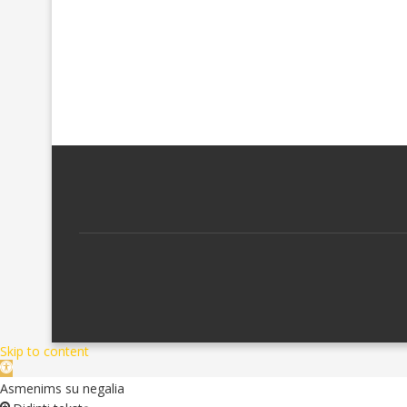
Skip to content
Open
toolbar
Asmenims su negalia