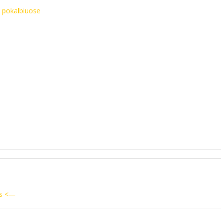
 pokalbiuose
os <—