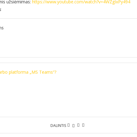
inis užsiėmimas:
https://www.youtube.com/watch?v=4WZgIxPy494
s
ms
darbo platforma „MS Teams“?
DALINTIS