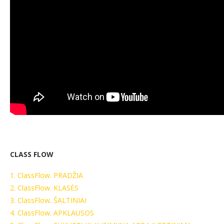
CLASS FLOW
1. ClassFlow. PRADŽIA
2. ClassFlow. KLASĖS
3. ClassFlow. ŠALTINIAI
4. ClassFlow. APKLAUSOS