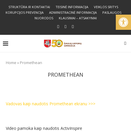
STRUKTŪRA IR KONTAKTAI
TEISINĖ INFORMACIJA
VEIKLOS SRITYS
KORUPCIJOS PREVENCIJA
ADMINISTRACINĖ INFORMACIJA
PASLAUGOS
Open
NUORODOS
KLAUSIMAI – ATSAKYMAI
Home
»
Promethean
PROMETHEAN
Vadovas kaip naudotis Promethean ekranu >>>
Video pamoka kaip naudotis ActivInspire