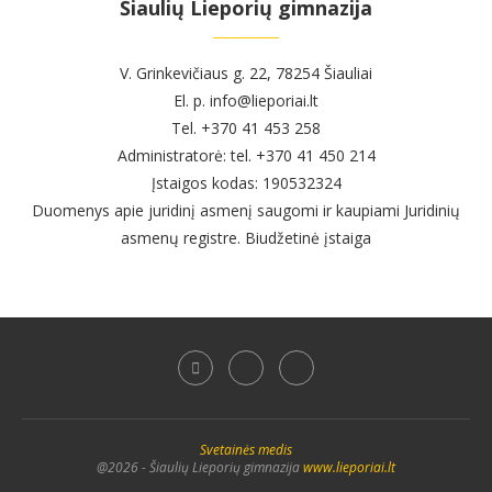
Šiaulių Lieporių gimnazija
V. Grinkevičiaus g. 22, 78254 Šiauliai
El. p. info@lieporiai.lt
Tel. +370 41 453 258
Administratorė: tel. +370 41 450 214
Įstaigos kodas: 190532324
Duomenys apie juridinį asmenį saugomi ir kaupiami Juridinių
asmenų registre. Biudžetinė įstaiga
Svetainės medis
@2026 - Šiaulių Lieporių gimnazija
www.lieporiai.lt