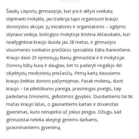
Šiaulių Lieporių gimnazijoje, kuri yra ir aktyvi sveikatą
stiprinanti mokykla, jau tradicija tapo organizuoti kraujo
donorystės akcijas. Jų iniciatorės ir organizatorės – ugdymo
skyriaus vedėja, biologijos mokytoja Kristina Ališauskaitė, kuri
neatlygintinai kraujo duoda jau 28 metus, ir gimnazijos
visuomenės sveikatos priežiūros specialistė Edita Banevičienė.
Kraujo davė 25 vyresniųjų klasių gimnazistai ir 6 mokytojai.
Donorų būtų buvę ir daugiau, bet to padaryti negalėjo dėl
objektyvių medicininių priežasčių. Pirmą kartą davusiems
kraujo įteiktas donoro pažymėjimas. Pasak mokinių, duoti
kraujo – tai pilietiškumo pareiga, prasmingas poelgis, taip
padedama žmonėms, gelbstimos gyvybės. Duodantiems tai tik
mažas kraujo lašas, o gaunantiems kartais ir dovanotas
gyvenimas, kurio nenupirksi už jokius pinigus. Džiugu, kad
gimnazistai nelieka abejingi geriems darbams,
įprasminantiems gyvenimą.