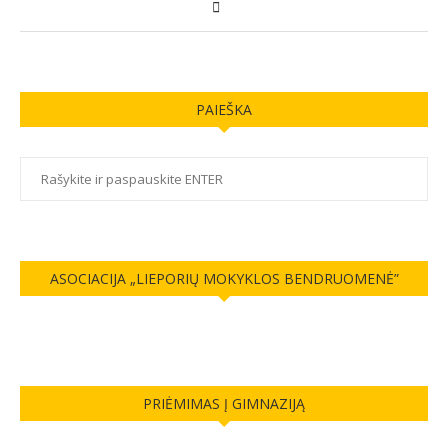
PAIEŠKA
ASOCIACIJA „LIEPORIŲ MOKYKLOS BENDRUOMENĖ”
PRIĖMIMAS Į GIMNAZIJĄ