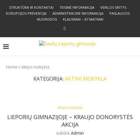
STRUKTŪRA IR KONTAKTAI
TEISINĖ INFORMACIJA
VEIKLOS SRITYS
KORUPCIJOS PREVENCIJA
ADMINISTRACINĖ INFORMACIJA
PASLAUGOS
NUORODOS
KLAUSIMAI – ATSAKYMAI
Home
»
Aktyvi mokykla
KATEGORIJA:
AKTYVI MOKYKLA
Aktyvi mokykla
LIEPORIŲ GIMNAZIJOJE – KRAUJO DONORYSTĖS
AKCIJA
sukūrė
Admin