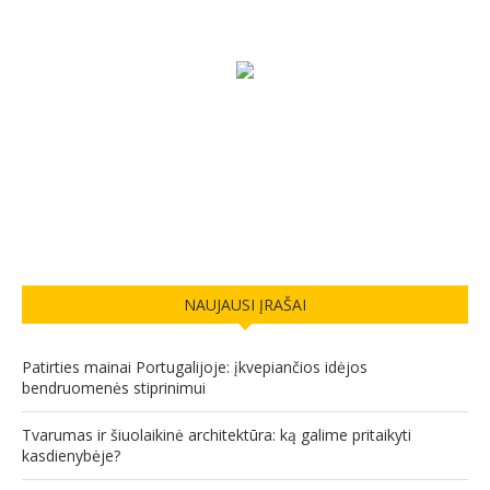
NAUJAUSI ĮRAŠAI
Patirties mainai Portugalijoje: įkvepiančios idėjos
bendruomenės stiprinimui
Tvarumas ir šiuolaikinė architektūra: ką galime pritaikyti
kasdienybėje?