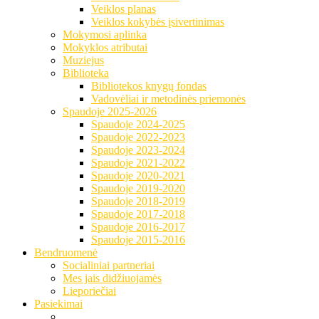
Veiklos planas
Veiklos kokybės įsivertinimas
Mokymosi aplinka
Mokyklos atributai
Muziejus
Biblioteka
Bibliotekos knygų fondas
Vadovėliai ir metodinės priemonės
Spaudoje 2025-2026
Spaudoje 2024-2025
Spaudoje 2022-2023
Spaudoje 2023-2024
Spaudoje 2021-2022
Spaudoje 2020-2021
Spaudoje 2019-2020
Spaudoje 2018-2019
Spaudoje 2017-2018
Spaudoje 2016-2017
Spaudoje 2015-2016
Bendruomenė
Socialiniai partneriai
Mes jais didžiuojamės
Lieporiečiai
Pasiekimai