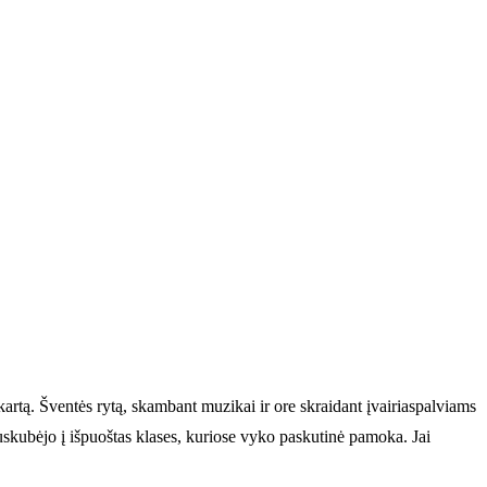
kartą.
Šventės rytą, skambant muzikai ir ore skraidant įvairiaspalviams
nuskubėjo į išpuoštas klases, kuriose vyko paskutinė pamoka. Jai