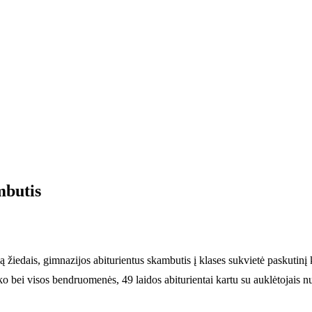
mbutis
 žiedais, gimnazijos abiturientus skambutis į klases sukvietė paskutinį 
ko bei visos bendruomenės, 49 laidos abiturientai kartu su auklėtojais 