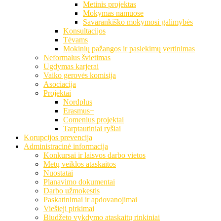
Metinis projektas
Mokymas namuose
Savarankiško mokymosi galimybės
Konsultacijos
Tėvams
Mokinių pažangos ir pasiekimų vertinimas
Neformalus švietimas
Ugdymas karjerai
Vaiko gerovės komisija
Asociacija
Projektai
Nordplus
Erasmus+
Comenius projektai
Tarptautiniai ryšiai
Korupcijos prevencija
Administracinė informacija
Konkursai ir laisvos darbo vietos
Metų veiklos ataskaitos
Nuostatai
Planavimo dokumentai
Darbo užmokestis
Paskatinimai ir apdovanojimai
Viešieji pirkimai
Biudžeto vykdymo ataskaitų rinkiniai