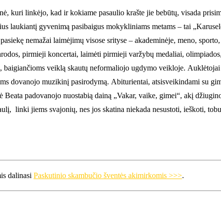
kuri linkėjo, kad ir kokiame pasaulio krašte jie bebūtų, visada prisimi
čius laukiantį gyvenimą pasibaigus mokykliniams metams – tai „Karusel
 pasiekę nemažai laimėjimų visose srityse – akademinėje, meno, sporto, s
odos, pirmieji koncertai, laimėti pirmieji varžybų medaliai, olimpiados, 
, baigiančioms veiklą skautų neformaliojo ugdymo veikloje.
Auklėtojai 
isiems dovanojo muzikinį pasirodymą. Abiturientai, atsisveikindami su g
tė Beata padovanojo nuostabią dainą „Vakar, vaike, gimei“, akį džiugino,
į, linki jiems svajonių, nes jos skatina niekada nesustoti, ieškoti, tobu
is dalinasi
Paskutinio skambučio šventės akimirkomis >>>
.