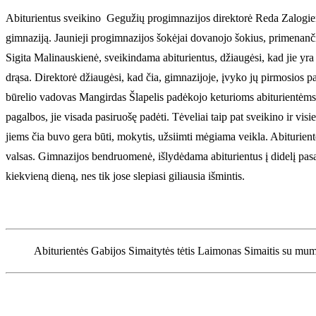
Abiturientus sveikino Gegužių progimnazijos direktorė Reda Zalogienė, 
gimnaziją. Jaunieji progimnazijos šokėjai dovanojo šokius, primenan
Sigita Malinauskienė, sveikindama abiturientus, džiaugėsi, kad jie yra
drąsa. Direktorė džiaugėsi, kad čia, gimnazijoje, įvyko jų pirmosios par
būrelio vadovas Mangirdas Šlapelis padėkojo keturioms abiturientėms
pagalbos, jie visada pasiruošę padėti. Tėveliai taip pat sveikino ir v
jiems čia buvo gera būti, mokytis, užsiimti mėgiama veikla. Abiturien
valsas. Gimnazijos bendruomenė, išlydėdama abiturientus į didelį pasaul
kiekvieną dieną, nes tik jose slepiasi giliausia išmintis.
Abiturientės Gabijos Simaitytės tėtis Laimonas Simaitis su mum