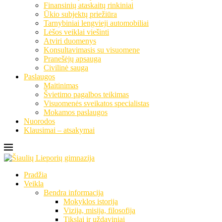
Finansinių ataskaitų rinkiniai
Ūkio subjektų priežiūra
Tarnybiniai lengvieji automobiliai
Lėšos veiklai viešinti
Atviri duomenys
Konsultavimasis su visuomene
Pranešėjų apsauga
Civilinė sauga
Paslaugos
Maitinimas
Švietimo pagalbos teikimas
Visuomenės sveikatos specialistas
Mokamos paslaugos
Nuorodos
Klausimai – atsakymai
Pradžia
Veikla
Bendra informacija
Mokyklos istorija
Vizija, misija, filosofija
Tikslai ir uždaviniai