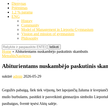
Dienynas
Priėmimas
1.2 % parama
ENG
History
Community
Model of Management in Lieporiu Gymnasium
Vission and mission of gymnasium
Philosophy
Ieškoti
Home
»
Abiturientams nuskambėjo paskutinis skambutis
Metraštis
Naujienos
Abiturientams nuskambėjo paskutinis ska
sukūrė
admin
2026-05-29
Gegužės pabaigą, šiek tiek vėjuotą, bet lapojančią žaluma ir kvepiančią
muilo burbulams, pasitikti ir pasveikinti gimnazijos simbolio Lieporiu
pasibaigus, šventė tęsėsi Aktų salėje.