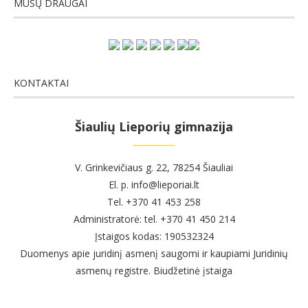
MŪSŲ DRAUGAI
KONTAKTAI
Šiaulių Lieporių gimnazija
V. Grinkevičiaus g. 22, 78254 Šiauliai
El. p. info@lieporiai.lt
Tel. +370 41 453 258
Administratorė: tel. +370 41 450 214
Įstaigos kodas: 190532324
Duomenys apie juridinį asmenį saugomi ir kaupiami Juridinių
asmenų registre. Biudžetinė įstaiga