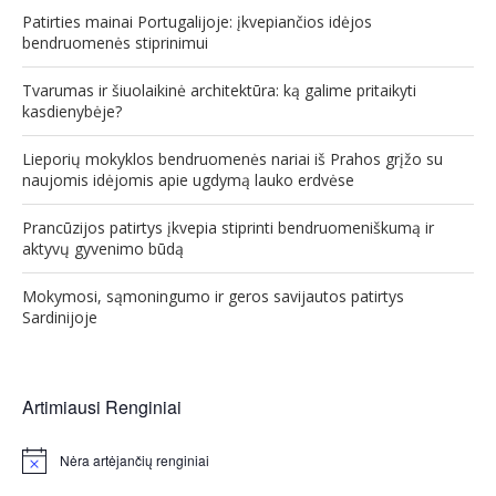
Patirties mainai Portugalijoje: įkvepiančios idėjos
bendruomenės stiprinimui
Tvarumas ir šiuolaikinė architektūra: ką galime pritaikyti
kasdienybėje?
Lieporių mokyklos bendruomenės nariai iš Prahos grįžo su
naujomis idėjomis apie ugdymą lauko erdvėse
Prancūzijos patirtys įkvepia stiprinti bendruomeniškumą ir
aktyvų gyvenimo būdą
Mokymosi, sąmoningumo ir geros savijautos patirtys
Sardinijoje
Artimiausi Renginiai
Nėra artėjančių renginiai
Notice