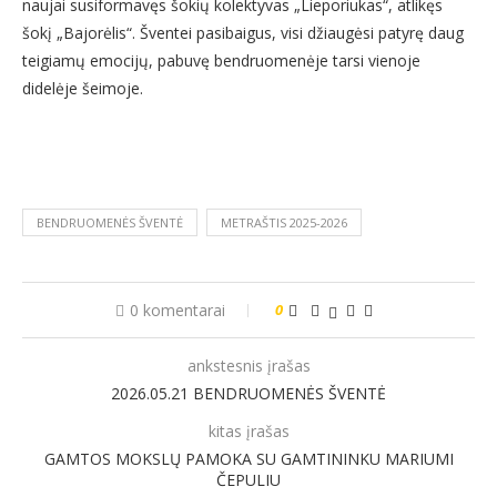
naujai susiformavęs šokių kolektyvas „Lieporiukas“, atlikęs
šokį „Bajorėlis“. Šventei pasibaigus, visi džiaugėsi patyrę daug
teigiamų emocijų, pabuvę bendruomenėje tarsi vienoje
didelėje šeimoje.
BENDRUOMENĖS ŠVENTĖ
METRAŠTIS 2025-2026
0 komentarai
0
ankstesnis įrašas
2026.05.21 BENDRUOMENĖS ŠVENTĖ
kitas įrašas
GAMTOS MOKSLŲ PAMOKA SU GAMTININKU MARIUMI
ČEPULIU