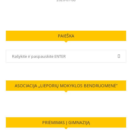
PAIEŠKA
ASOCIACIJA „LIEPORIŲ MOKYKLOS BENDRUOMENĖ”
PRIĖMIMAS Į GIMNAZIJĄ