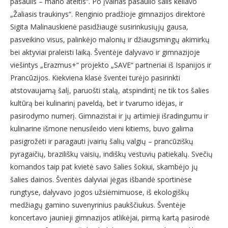
pasaulis – mano ateitis“. Po įvairias pasaulio šalis keliavo
„Žaliasis traukinys“. Renginio pradžioje gimnazijos direktorė
Sigita Malinauskienė pasidžiaugė susirinkusiųjų gausa,
pasveikino visus, palinkėjo malonių ir džiaugsmingų akimirkų
bei aktyviai praleisti laiką. Šventėje dalyvavo ir gimnazijoje
viešintys „Erazmus+“ projekto „SAVE“ partneriai iš Ispanijos ir
Prancūzijos. Kiekviena klasė šventei turėjo pasirinkti
atstovaujamą šalį, paruošti stalą, atspindintį ne tik tos šalies
kultūrą bei kulinarinį paveldą, bet ir tvarumo idėjas, ir
pasirodymo numerį. Gimnazistai ir jų artimieji išradingumu ir
kulinarine išmone nenusileido vieni kitiems, buvo galima
pasigrožėti ir paragauti įvairių šalių valgių – prancūziškų
pyragaičių, braziliškų vaisių, indiškų vestuvių patiekalų. Svečių
komandos taip pat kvietė savo šalies šokiui, skambėjo jų
šalies dainos. Šventės dalyviai jėgas išbandė sportinėse
rungtyse, dalyvavo jogos užsiėmimuose, iš ekologiškų
medžiagų gamino suvenyrinius paukščiukus. Šventėje
koncertavo jaunieji gimnazijos atlikėjai, pirmą kartą pasirodė