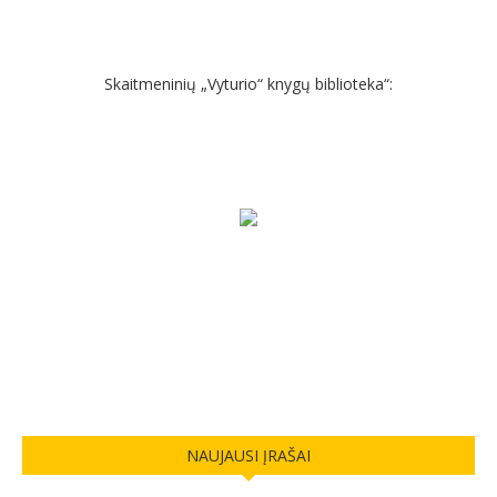
Skaitmeninių „Vyturio“ knygų biblioteka“:
NAUJAUSI ĮRAŠAI