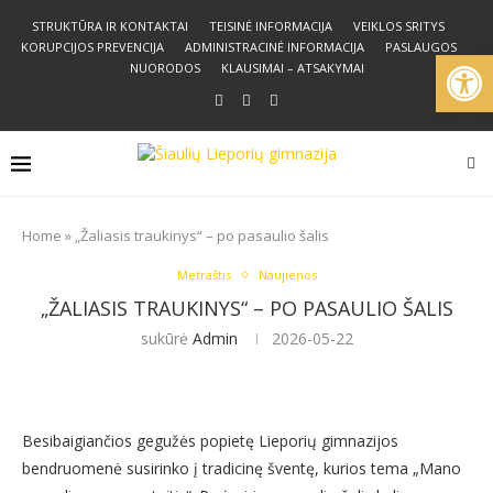
STRUKTŪRA IR KONTAKTAI
TEISINĖ INFORMACIJA
VEIKLOS SRITYS
KORUPCIJOS PREVENCIJA
ADMINISTRACINĖ INFORMACIJA
PASLAUGOS
Open
NUORODOS
KLAUSIMAI – ATSAKYMAI
Home
»
„Žaliasis traukinys“ – po pasaulio šalis
Metraštis
Naujienos
„ŽALIASIS TRAUKINYS“ – PO PASAULIO ŠALIS
sukūrė
Admin
2026-05-22
Besibaigiančios gegužės popietę Lieporių gimnazijos
bendruomenė susirinko į tradicinę šventę, kurios tema „Mano