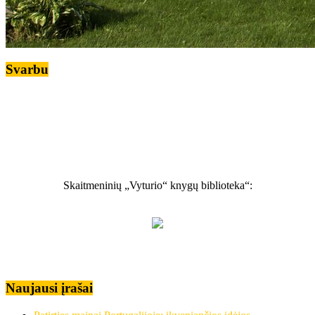
Svarbu
Skaitmeninių „Vyturio“ knygų biblioteka“:
Naujausi įrašai