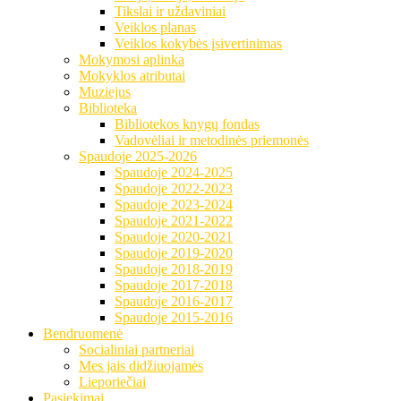
Tikslai ir uždaviniai
Veiklos planas
Veiklos kokybės įsivertinimas
Mokymosi aplinka
Mokyklos atributai
Muziejus
Biblioteka
Bibliotekos knygų fondas
Vadovėliai ir metodinės priemonės
Spaudoje 2025-2026
Spaudoje 2024-2025
Spaudoje 2022-2023
Spaudoje 2023-2024
Spaudoje 2021-2022
Spaudoje 2020-2021
Spaudoje 2019-2020
Spaudoje 2018-2019
Spaudoje 2017-2018
Spaudoje 2016-2017
Spaudoje 2015-2016
Bendruomenė
Socialiniai partneriai
Mes jais didžiuojamės
Lieporiečiai
Pasiekimai