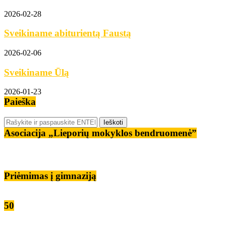
2026-02-28
Sveikiname abiturientą Faustą
2026-02-06
Sveikiname Ūlą
2026-01-23
Paieška
Asociacija „Lieporių mokyklos bendruomenė”
Priėmimas į gimnaziją
50