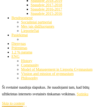
Spaudoje 2018-2019
Spaudoje 2017-2018
Spaudoje 2016-2017
Spaudoje 2015-2016
Bendruomenė
Socialiniai partneriai
Mes jais didžiuojamės
Lieporiečiai
Pasiekimai
Dienynas
Priėmimas
1.2 % parama
ENG
History
Community
Model of Management in Lieporiu Gymnasium
Vission and mission of gymnasium
Philosophy
Ši svetainė naudoja slapukus. Jie naudojami tam, kad būtų
užtikrintas interneto svetainės tinkamas veikimas.
Sutinku
Skip to content