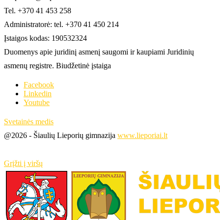
Tel. +370 41 453 258
Administratorė: tel. +370 41 450 214
Įstaigos kodas: 190532324
Duomenys apie juridinį asmenį saugomi ir kaupiami Juridinių
asmenų registre. Biudžetinė įstaiga
Facebook
Linkedin
Youtube
Svetainės medis
@2026 - Šiaulių Lieporių gimnazija
www.lieporiai.lt
Grįžti į viršų