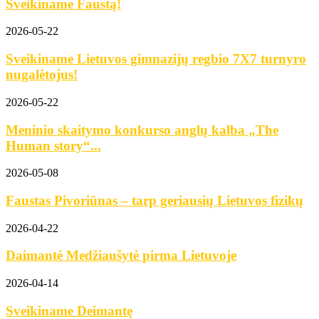
Sveikiname Faustą!
2026-05-22
Sveikiname Lietuvos gimnazijų regbio 7X7 turnyro
nugalėtojus!
2026-05-22
Meninio skaitymo konkurso anglų kalba „The
Human story“...
2026-05-08
Faustas Pivoriūnas – tarp geriausių Lietuvos fizikų
2026-04-22
Daimantė Medžiaušytė pirma Lietuvoje
2026-04-14
Sveikiname Deimantę