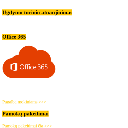
Ugdymo turinio atnaujinimas
Office 365
Pagalba mokiniams >>>
Pamokų pakeitimai
Pamokų pakeitimai čia >>>