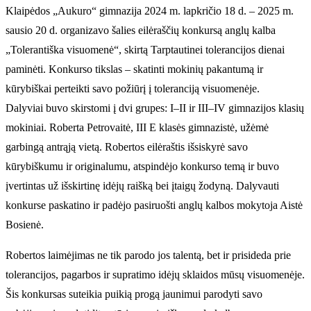
Klaipėdos „Aukuro“ gimnazija 2024 m. lapkričio 18 d. – 2025 m.
sausio 20 d. organizavo šalies eilėraščių konkursą anglų kalba
„Tolerantiška visuomenė“, skirtą Tarptautinei tolerancijos dienai
paminėti. Konkurso tikslas – skatinti mokinių pakantumą ir
kūrybiškai perteikti savo požiūrį į toleranciją visuomenėje.
Dalyviai buvo skirstomi į dvi grupes: I–II ir III–IV gimnazijos klasių
mokiniai. Roberta Petrovaitė, III E klasės gimnazistė, užėmė
garbingą antrąją vietą. Robertos eilėraštis išsiskyrė savo
kūrybiškumu ir originalumu, atspindėjo konkurso temą ir buvo
įvertintas už išskirtinę idėjų raišką bei įtaigų žodyną. Dalyvauti
konkurse paskatino ir padėjo pasiruošti anglų kalbos mokytoja Aistė
Bosienė.
Robertos laimėjimas ne tik parodo jos talentą, bet ir prisideda prie
tolerancijos, pagarbos ir supratimo idėjų sklaidos mūsų visuomenėje.
Šis konkursas suteikia puikią progą jaunimui parodyti savo