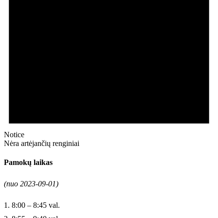
Notice
Nėra artėjančių renginiai
Pamokų laikas
(nuo 2023-09-01)
1. 8:00 – 8:45 val.