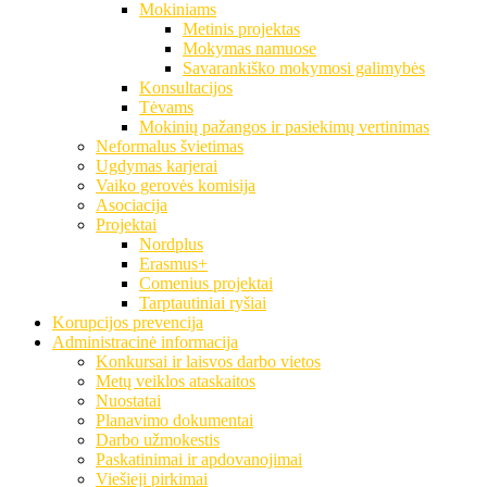
Mokiniams
Metinis projektas
Mokymas namuose
Savarankiško mokymosi galimybės
Konsultacijos
Tėvams
Mokinių pažangos ir pasiekimų vertinimas
Neformalus švietimas
Ugdymas karjerai
Vaiko gerovės komisija
Asociacija
Projektai
Nordplus
Erasmus+
Comenius projektai
Tarptautiniai ryšiai
Korupcijos prevencija
Administracinė informacija
Konkursai ir laisvos darbo vietos
Metų veiklos ataskaitos
Nuostatai
Planavimo dokumentai
Darbo užmokestis
Paskatinimai ir apdovanojimai
Viešieji pirkimai