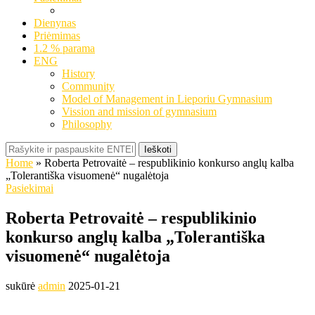
Dienynas
Priėmimas
1.2 % parama
ENG
History
Community
Model of Management in Lieporiu Gymnasium
Vission and mission of gymnasium
Philosophy
Ieškoti
Home
»
Roberta Petrovaitė – respublikinio konkurso anglų kalba
„Tolerantiška visuomenė“ nugalėtoja
Pasiekimai
Roberta Petrovaitė – respublikinio
konkurso anglų kalba „Tolerantiška
visuomenė“ nugalėtoja
sukūrė
admin
2025-01-21