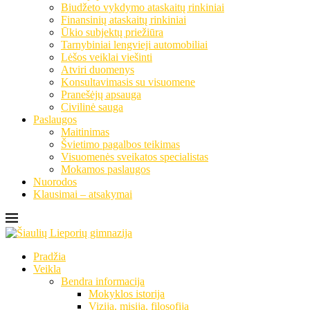
Biudžeto vykdymo ataskaitų rinkiniai
Finansinių ataskaitų rinkiniai
Ūkio subjektų priežiūra
Tarnybiniai lengvieji automobiliai
Lėšos veiklai viešinti
Atviri duomenys
Konsultavimasis su visuomene
Pranešėjų apsauga
Civilinė sauga
Paslaugos
Maitinimas
Švietimo pagalbos teikimas
Visuomenės sveikatos specialistas
Mokamos paslaugos
Nuorodos
Klausimai – atsakymai
Pradžia
Veikla
Bendra informacija
Mokyklos istorija
Vizija, misija, filosofija