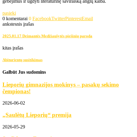
gebėjimus ir ugdyti literatūrinę saviraišką anglų kalba.
pasieki
0 komentarai
0
Facebook
Twitter
Pinterest
Email
ankstesnis įrašas
2025.01.17 Deimantės Medžiaušytės piešinių paroda
kitas įrašas
Abiturientų susitikimas
Galbūt Jus sudomins
Lieporių gimnazijos mokinys – pasakų sekimo
čempionas!
2026-06-02
„Saulėtų Lieporių“ premija
2026-05-29