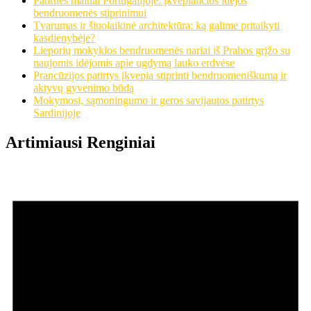
Patirties mainai Portugalijoje: įkvepiančios idėjos
bendruomenės stiprinimui
Tvarumas ir šiuolaikinė architektūra: ką galime pritaikyti
kasdienybėje?
Lieporių mokyklos bendruomenės nariai iš Prahos grįžo su
naujomis idėjomis apie ugdymą lauko erdvėse
Prancūzijos patirtys įkvepia stiprinti bendruomeniškumą ir
aktyvų gyvenimo būdą
Mokymosi, sąmoningumo ir geros savijautos patirtys
Sardinijoje
Artimiausi Renginiai