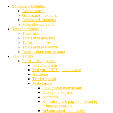
Struktūra ir kontaktai
Administracija
Gimnazijos mokytojai
Aplinkos darbuotojai
Mokyklos savivalda
Teisinė informacija
Teisės aktai
Teisės aktų projektai
Tyrimai ir analizės
Teisės aktų pažeidimai
Asmens duomenų apsauga
Veiklos sritys
Formalusis ugdymas
Ugdymo planas
Mokymas III-IV gimn. klasėse
Atostogos
Tvarkų aprašai
Mokytojams
Dokumentai mokytojams
Klasių auklėtojams
Atestacija
Konsultacijas ir pagalbą teikiančių
institucijų kontaktai
Rekomenduojama literatūra