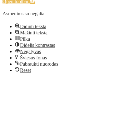
Open toolbar
Asmenims su negalia
Didinti tekstą
Mažinti tekstą
Pilka
Didelis kontrastas
Negatyvas
Šviesus fonas
Pabraukti nuorodas
Reset