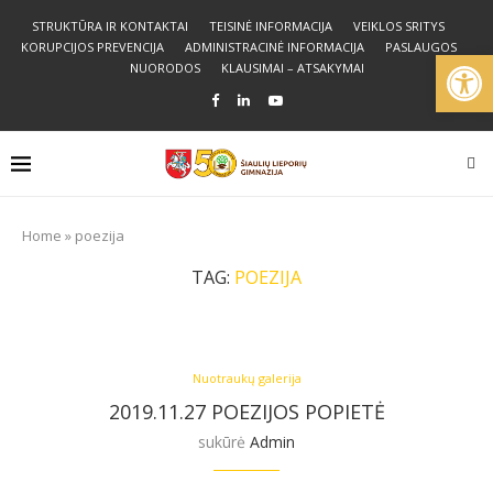
STRUKTŪRA IR KONTAKTAI
TEISINĖ INFORMACIJA
VEIKLOS SRITYS
KORUPCIJOS PREVENCIJA
ADMINISTRACINĖ INFORMACIJA
PASLAUGOS
Open
NUORODOS
KLAUSIMAI – ATSAKYMAI
Home
»
poezija
TAG:
POEZIJA
Nuotraukų galerija
2019.11.27 POEZIJOS POPIETĖ
sukūrė
Admin