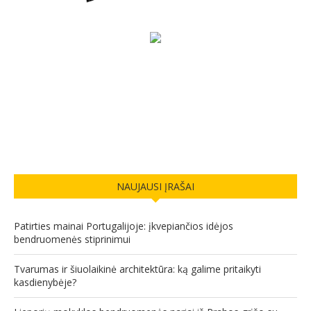
NAUJAUSI ĮRAŠAI
Patirties mainai Portugalijoje: įkvepiančios idėjos
bendruomenės stiprinimui
Tvarumas ir šiuolaikinė architektūra: ką galime pritaikyti
kasdienybėje?