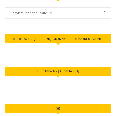
ASOCIACIJA „LIEPORIŲ MOKYKLOS BENDRUOMENĖ”
PRIĖMIMAS Į GIMNAZIJĄ
50