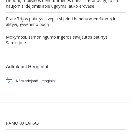
Lieporių mokyklos bendruomenės nariai iš Prahos grįžo su
naujomis idėjomis apie ugdymą lauko erdvėse
Prancūzijos patirtys įkvepia stiprinti bendruomeniškumą ir
aktyvų gyvenimo būdą
Mokymosi, sąmoningumo ir geros savijautos patirtys
Sardinijoje
Artimiausi Renginiai
Nėra artėjančių renginiai
Notice
PAMOKŲ LAIKAS