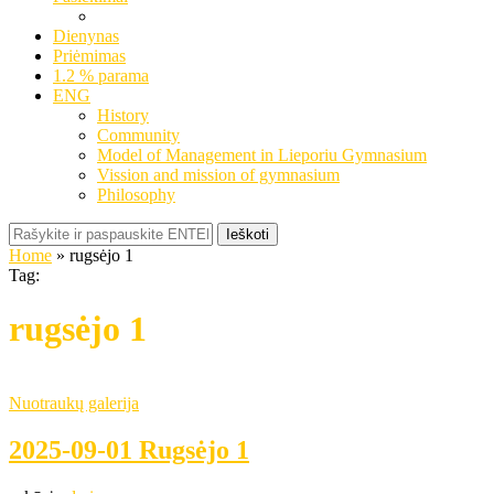
Dienynas
Priėmimas
1.2 % parama
ENG
History
Community
Model of Management in Lieporiu Gymnasium
Vission and mission of gymnasium
Philosophy
Ieškoti
Home
»
rugsėjo 1
Tag:
rugsėjo 1
Nuotraukų galerija
2025-09-01 Rugsėjo 1