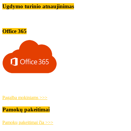
Ugdymo turinio atnaujinimas
Office 365
Pagalba mokiniams >>>
Pamokų pakeitimai
Pamokų pakeitimai čia >>>