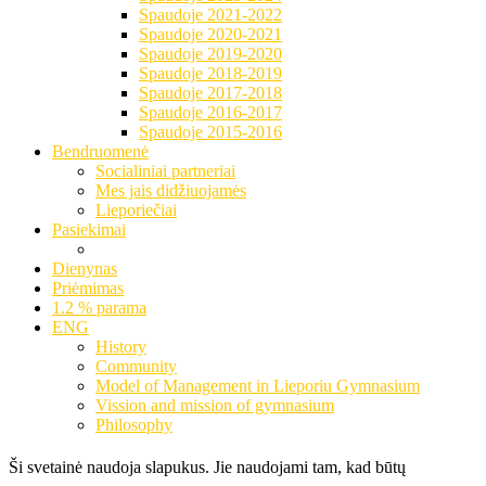
Spaudoje 2021-2022
Spaudoje 2020-2021
Spaudoje 2019-2020
Spaudoje 2018-2019
Spaudoje 2017-2018
Spaudoje 2016-2017
Spaudoje 2015-2016
Bendruomenė
Socialiniai partneriai
Mes jais didžiuojamės
Lieporiečiai
Pasiekimai
Dienynas
Priėmimas
1.2 % parama
ENG
History
Community
Model of Management in Lieporiu Gymnasium
Vission and mission of gymnasium
Philosophy
Ši svetainė naudoja slapukus. Jie naudojami tam, kad būtų