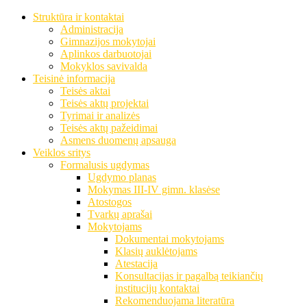
Struktūra ir kontaktai
Administracija
Gimnazijos mokytojai
Aplinkos darbuotojai
Mokyklos savivalda
Teisinė informacija
Teisės aktai
Teisės aktų projektai
Tyrimai ir analizės
Teisės aktų pažeidimai
Asmens duomenų apsauga
Veiklos sritys
Formalusis ugdymas
Ugdymo planas
Mokymas III-IV gimn. klasėse
Atostogos
Tvarkų aprašai
Mokytojams
Dokumentai mokytojams
Klasių auklėtojams
Atestacija
Konsultacijas ir pagalbą teikiančių
institucijų kontaktai
Rekomenduojama literatūra