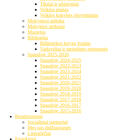
Tikslai ir uždaviniai
Veiklos planas
Veiklos kokybės įsivertinimas
Mokymosi aplinka
Mokyklos atributai
Muziejus
Biblioteka
Bibliotekos knygų fondas
Vadovėliai ir metodinės priemonės
Spaudoje 2025-2026
Spaudoje 2024-2025
Spaudoje 2022-2023
Spaudoje 2023-2024
Spaudoje 2021-2022
Spaudoje 2020-2021
Spaudoje 2019-2020
Spaudoje 2018-2019
Spaudoje 2017-2018
Spaudoje 2016-2017
Spaudoje 2015-2016
Bendruomenė
Socialiniai partneriai
Mes jais didžiuojamės
Lieporiečiai
Pasiekimai