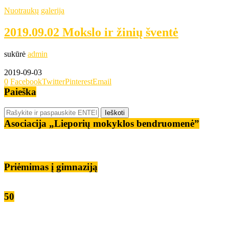
Nuotraukų galerija
2019.09.02 Mokslo ir žinių šventė
sukūrė
admin
2019-09-03
0
Facebook
Twitter
Pinterest
Email
Paieška
Asociacija „Lieporių mokyklos bendruomenė”
Priėmimas į gimnaziją
50