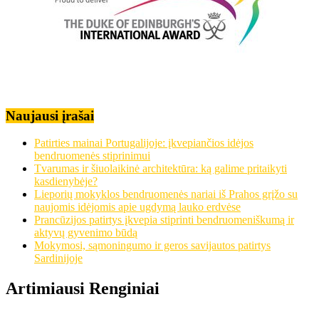
Naujausi įrašai
Patirties mainai Portugalijoje: įkvepiančios idėjos
bendruomenės stiprinimui
Tvarumas ir šiuolaikinė architektūra: ką galime pritaikyti
kasdienybėje?
Lieporių mokyklos bendruomenės nariai iš Prahos grįžo su
naujomis idėjomis apie ugdymą lauko erdvėse
Prancūzijos patirtys įkvepia stiprinti bendruomeniškumą ir
aktyvų gyvenimo būdą
Mokymosi, sąmoningumo ir geros savijautos patirtys
Sardinijoje
Artimiausi Renginiai