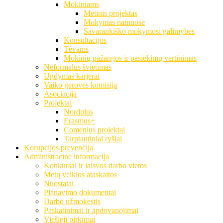
Mokiniams
Metinis projektas
Mokymas namuose
Savarankiško mokymosi galimybės
Konsultacijos
Tėvams
Mokinių pažangos ir pasiekimų vertinimas
Neformalus švietimas
Ugdymas karjerai
Vaiko gerovės komisija
Asociacija
Projektai
Nordplus
Erasmus+
Comenius projektai
Tarptautiniai ryšiai
Korupcijos prevencija
Administracinė informacija
Konkursai ir laisvos darbo vietos
Metų veiklos ataskaitos
Nuostatai
Planavimo dokumentai
Darbo užmokestis
Paskatinimai ir apdovanojimai
Viešieji pirkimai