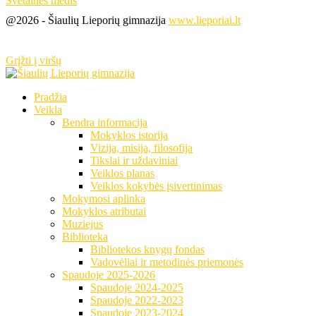
Svetainės medis
@2026 - Šiaulių Lieporių gimnazija
www.lieporiai.lt
Grįžti į viršų
Pradžia
Veikla
Bendra informacija
Mokyklos istorija
Vizija, misija, filosofija
Tikslai ir uždaviniai
Veiklos planas
Veiklos kokybės įsivertinimas
Mokymosi aplinka
Mokyklos atributai
Muziejus
Biblioteka
Bibliotekos knygų fondas
Vadovėliai ir metodinės priemonės
Spaudoje 2025-2026
Spaudoje 2024-2025
Spaudoje 2022-2023
Spaudoje 2023-2024