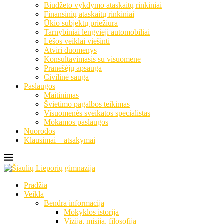
Biudžeto vykdymo ataskaitų rinkiniai
Finansinių ataskaitų rinkiniai
Ūkio subjektų priežiūra
Tarnybiniai lengvieji automobiliai
Lėšos veiklai viešinti
Atviri duomenys
Konsultavimasis su visuomene
Pranešėjų apsauga
Civilinė sauga
Paslaugos
Maitinimas
Švietimo pagalbos teikimas
Visuomenės sveikatos specialistas
Mokamos paslaugos
Nuorodos
Klausimai – atsakymai
Pradžia
Veikla
Bendra informacija
Mokyklos istorija
Vizija, misija, filosofija