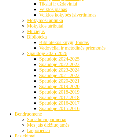
Tikslai ir uždaviniai
Veiklos planas
Veiklos kokybės įsivertinimas
Mokymosi aplinka
Mokyklos atributai
Muziejus
Biblioteka
Bibliotekos knygų fondas
Vadovėliai ir metodinės priemonės
Spaudoje 2025-2026
Spaudoje 2024-2025
Spaudoje 2022-2023
Spaudoje 2023-2024
Spaudoje 2021-2022
Spaudoje 2020-2021
Spaudoje 2019-2020
Spaudoje 2018-2019
Spaudoje 2017-2018
Spaudoje 2016-2017
Spaudoje 2015-2016
Bendruomenė
Socialiniai partneriai
Mes jais didžiuojamės
Lieporiečiai
Pasiekimai