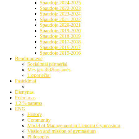
Spaudoje 2024-2025
Spaudoje 2022-2023
Spaudoje 2023-2024
Spaudoje 2021-2022
Spaudoje 2020-2021
Spaudoje 2019-2020
Spaudoje 2018-2019
Spaudoje 2017-2018
Spaudoje 2016-2017
Spaudoje 2015-2016
Bendruomenė
Socialiniai partneriai
Mes jais didžiuojamės
Lieporiečiai
Pasiekimai
Dienynas
Priėmimas
1.2 % parama
ENG
History
Community
Model of Management in Lieporiu Gymnasium
Vission and mission of gymnasium
Philosophy