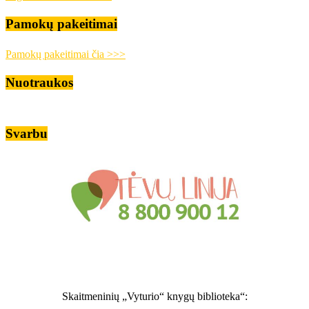
Pamokų pakeitimai
Pamokų pakeitimai čia >>>
Nuotraukos
Svarbu
Skaitmeninių „Vyturio“ knygų biblioteka“: