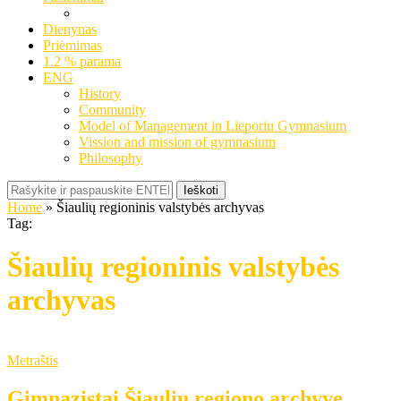
Dienynas
Priėmimas
1.2 % parama
ENG
History
Community
Model of Management in Lieporiu Gymnasium
Vission and mission of gymnasium
Philosophy
Ieškoti
Home
»
Šiaulių regioninis valstybės archyvas
Tag:
Šiaulių regioninis valstybės
archyvas
Metraštis
Gimnazistai Šiaulių regiono archyve