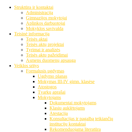
Struktūra ir kontaktai
Administracija
Gimnazijos mokytojai
Aplinkos darbuotojai
Mokyklos savivalda
Teisinė informacija
Teisės aktai
Teisės aktų projektai
Tyrimai ir analizės
Teisės aktų pažeidimai
Asmens duomenų apsauga
Veiklos sritys
Formalusis ugdymas
Ugdymo planas
Mokymas III-IV gimn. klasėse
Atostogos
Tvarkų aprašai
Mokytojams
Dokumentai mokytojams
Klasių auklėtojams
Atestacija
Konsultacijas ir pagalbą teikiančių
institucijų kontaktai
Rekomenduojama literatūra