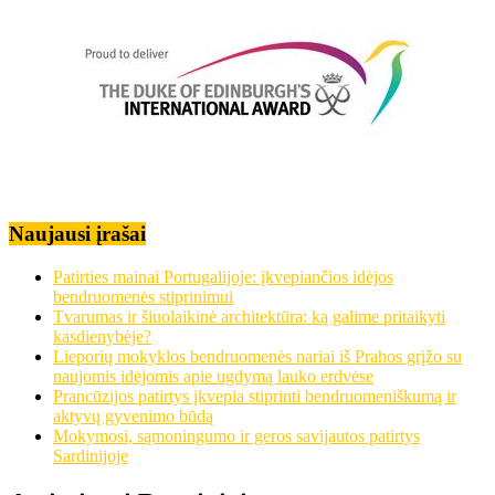
Naujausi įrašai
Patirties mainai Portugalijoje: įkvepiančios idėjos
bendruomenės stiprinimui
Tvarumas ir šiuolaikinė architektūra: ką galime pritaikyti
kasdienybėje?
Lieporių mokyklos bendruomenės nariai iš Prahos grįžo su
naujomis idėjomis apie ugdymą lauko erdvėse
Prancūzijos patirtys įkvepia stiprinti bendruomeniškumą ir
aktyvų gyvenimo būdą
Mokymosi, sąmoningumo ir geros savijautos patirtys
Sardinijoje