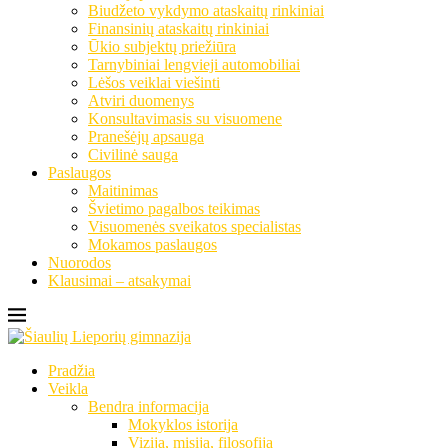
Biudžeto vykdymo ataskaitų rinkiniai
Finansinių ataskaitų rinkiniai
Ūkio subjektų priežiūra
Tarnybiniai lengvieji automobiliai
Lėšos veiklai viešinti
Atviri duomenys
Konsultavimasis su visuomene
Pranešėjų apsauga
Civilinė sauga
Paslaugos
Maitinimas
Švietimo pagalbos teikimas
Visuomenės sveikatos specialistas
Mokamos paslaugos
Nuorodos
Klausimai – atsakymai
Pradžia
Veikla
Bendra informacija
Mokyklos istorija
Vizija, misija, filosofija