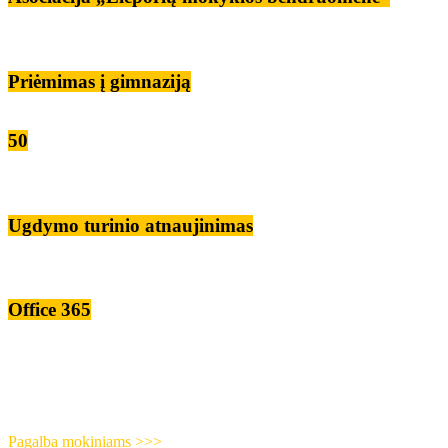
Priėmimas į gimnaziją
50
Ugdymo turinio atnaujinimas
Office 365
Pagalba mokiniams >>>