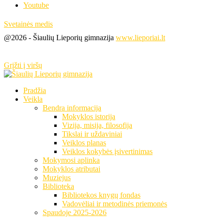
Youtube
Svetainės medis
@2026 - Šiaulių Lieporių gimnazija
www.lieporiai.lt
Grįžti į viršų
Pradžia
Veikla
Bendra informacija
Mokyklos istorija
Vizija, misija, filosofija
Tikslai ir uždaviniai
Veiklos planas
Veiklos kokybės įsivertinimas
Mokymosi aplinka
Mokyklos atributai
Muziejus
Biblioteka
Bibliotekos knygų fondas
Vadovėliai ir metodinės priemonės
Spaudoje 2025-2026