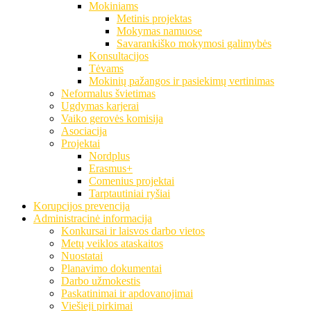
Mokiniams
Metinis projektas
Mokymas namuose
Savarankiško mokymosi galimybės
Konsultacijos
Tėvams
Mokinių pažangos ir pasiekimų vertinimas
Neformalus švietimas
Ugdymas karjerai
Vaiko gerovės komisija
Asociacija
Projektai
Nordplus
Erasmus+
Comenius projektai
Tarptautiniai ryšiai
Korupcijos prevencija
Administracinė informacija
Konkursai ir laisvos darbo vietos
Metų veiklos ataskaitos
Nuostatai
Planavimo dokumentai
Darbo užmokestis
Paskatinimai ir apdovanojimai
Viešieji pirkimai