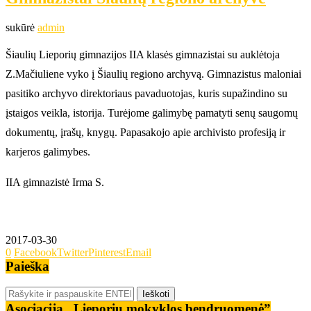
sukūrė
admin
Šiaulių Lieporių gimnazijos IIA klasės gimnazistai su auklėtoja
Z.Mačiuliene vyko į Šiaulių regiono archyvą. Gimnazistus maloniai
pasitiko archyvo direktoriaus pavaduotojas, kuris supažindino su
įstaigos veikla, istorija. Turėjome galimybę pamatyti senų saugomų
dokumentų, įrašų, knygų. Papasakojo apie archivisto profesiją ir
karjeros galimybes.
IIA gimnazistė Irma S.
2017-03-30
0
Facebook
Twitter
Pinterest
Email
Paieška
Asociacija „Lieporių mokyklos bendruomenė”