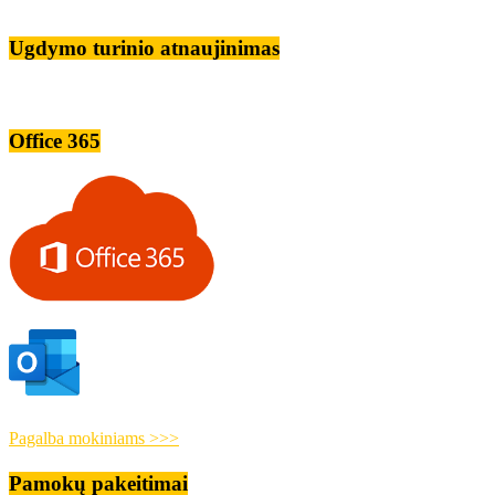
Ugdymo turinio atnaujinimas
Office 365
Pagalba mokiniams >>>
Pamokų pakeitimai