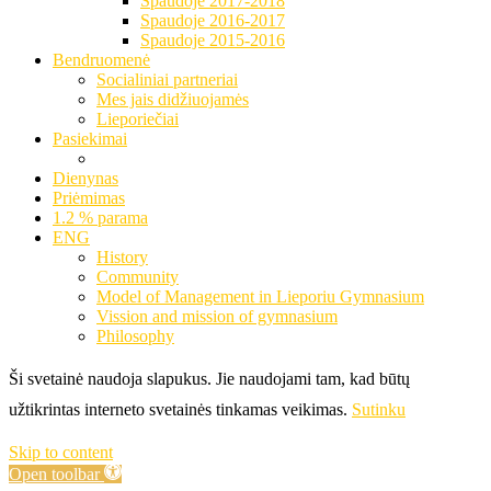
Spaudoje 2017-2018
Spaudoje 2016-2017
Spaudoje 2015-2016
Bendruomenė
Socialiniai partneriai
Mes jais didžiuojamės
Lieporiečiai
Pasiekimai
Dienynas
Priėmimas
1.2 % parama
ENG
History
Community
Model of Management in Lieporiu Gymnasium
Vission and mission of gymnasium
Philosophy
Ši svetainė naudoja slapukus. Jie naudojami tam, kad būtų
užtikrintas interneto svetainės tinkamas veikimas.
Sutinku
Skip to content
Open toolbar