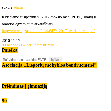
sukūrė
admin
Kviečiame susipažinti su 2017 mokslo metų PUPP, įskaitų ir
brandos egzaminų tvarkaraščiais
http://www.egzaminai.lt/failai/6472_2017_tvarkarasciai.pdf
2016-11-17
0
Facebook
Twitter
Pinterest
Email
Paieška
Asociacija „Lieporių mokyklos bendruomenė”
Priėmimas į gimnaziją
50