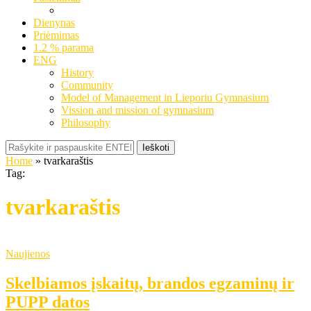
Dienynas
Priėmimas
1.2 % parama
ENG
History
Community
Model of Management in Lieporiu Gymnasium
Vission and mission of gymnasium
Philosophy
Ieškoti
Home
»
tvarkaraštis
Tag:
tvarkaraštis
Naujienos
Skelbiamos įskaitų, brandos egzaminų ir
PUPP datos