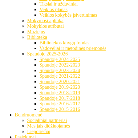
Tikslai ir uždaviniai
Veiklos planas
Veiklos kokybės įsivertinimas
Mokymosi aplinka
Mokyklos atributai
Muziejus
Biblioteka
Bibliotekos knygų fondas
Vadovėliai ir metodinės priemonės
Spaudoje 2025-2026
Spaudoje 2024-2025
Spaudoje 2022-2023
Spaudoje 2023-2024
Spaudoje 2021-2022
Spaudoje 2020-2021
Spaudoje 2019-2020
Spaudoje 2018-2019
Spaudoje 2017-2018
Spaudoje 2016-2017
Spaudoje 2015-2016
Bendruomenė
Socialiniai partneriai
Mes jais didžiuojamės
Lieporiečiai
Pasiekimai