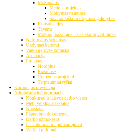
Mokiniams
Metinis projektas
Mokymas namuose
Savarankiško mokymosi galimybės
Konsultacijos
Tėvams
Mokinių pažangos ir pasiekimų vertinimas
Neformalus švietimas
Ugdymas karjerai
Vaiko gerovės komisija
Asociacija
Projektai
Nordplus
Erasmus+
Comenius projektai
Tarptautiniai ryšiai
Korupcijos prevencija
Administracinė informacija
Konkursai ir laisvos darbo vietos
Metų veiklos ataskaitos
Nuostatai
Planavimo dokumentai
Darbo užmokestis
Paskatinimai ir apdovanojimai
Viešieji pirkimai