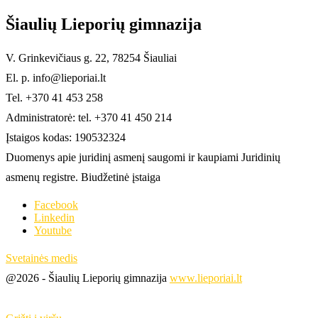
Šiaulių Lieporių gimnazija
V. Grinkevičiaus g. 22, 78254 Šiauliai
El. p. info@lieporiai.lt
Tel. +370 41 453 258
Administratorė: tel. +370 41 450 214
Įstaigos kodas: 190532324
Duomenys apie juridinį asmenį saugomi ir kaupiami Juridinių
asmenų registre. Biudžetinė įstaiga
Facebook
Linkedin
Youtube
Svetainės medis
@2026 - Šiaulių Lieporių gimnazija
www.lieporiai.lt