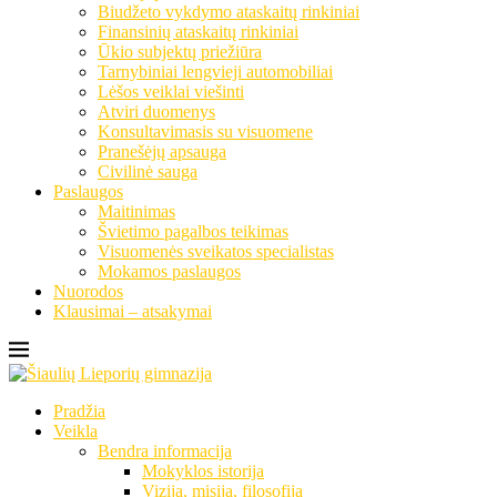
Biudžeto vykdymo ataskaitų rinkiniai
Finansinių ataskaitų rinkiniai
Ūkio subjektų priežiūra
Tarnybiniai lengvieji automobiliai
Lėšos veiklai viešinti
Atviri duomenys
Konsultavimasis su visuomene
Pranešėjų apsauga
Civilinė sauga
Paslaugos
Maitinimas
Švietimo pagalbos teikimas
Visuomenės sveikatos specialistas
Mokamos paslaugos
Nuorodos
Klausimai – atsakymai
Pradžia
Veikla
Bendra informacija
Mokyklos istorija
Vizija, misija, filosofija