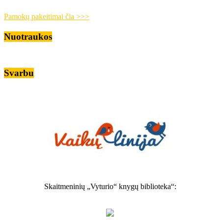
Pamokų pakeitimai čia >>>
Nuotraukos
Svarbu
Skaitmeninių „Vyturio“ knygų biblioteka“: