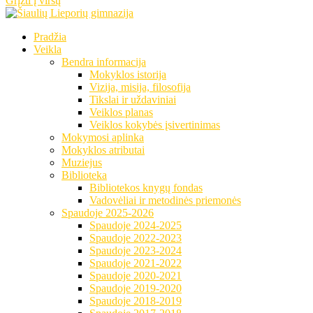
Grįžti į viršų
Pradžia
Veikla
Bendra informacija
Mokyklos istorija
Vizija, misija, filosofija
Tikslai ir uždaviniai
Veiklos planas
Veiklos kokybės įsivertinimas
Mokymosi aplinka
Mokyklos atributai
Muziejus
Biblioteka
Bibliotekos knygų fondas
Vadovėliai ir metodinės priemonės
Spaudoje 2025-2026
Spaudoje 2024-2025
Spaudoje 2022-2023
Spaudoje 2023-2024
Spaudoje 2021-2022
Spaudoje 2020-2021
Spaudoje 2019-2020
Spaudoje 2018-2019