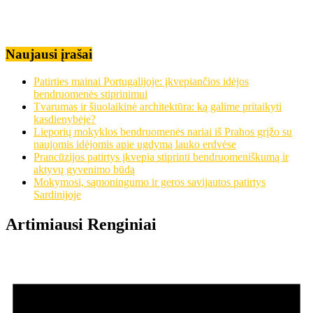
Naujausi įrašai
Patirties mainai Portugalijoje: įkvepiančios idėjos
bendruomenės stiprinimui
Tvarumas ir šiuolaikinė architektūra: ką galime pritaikyti
kasdienybėje?
Lieporių mokyklos bendruomenės nariai iš Prahos grįžo su
naujomis idėjomis apie ugdymą lauko erdvėse
Prancūzijos patirtys įkvepia stiprinti bendruomeniškumą ir
aktyvų gyvenimo būdą
Mokymosi, sąmoningumo ir geros savijautos patirtys
Sardinijoje
Artimiausi Renginiai