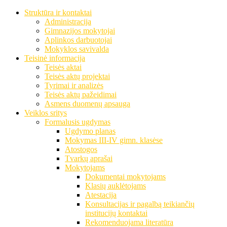
Struktūra ir kontaktai
Administracija
Gimnazijos mokytojai
Aplinkos darbuotojai
Mokyklos savivalda
Teisinė informacija
Teisės aktai
Teisės aktų projektai
Tyrimai ir analizės
Teisės aktų pažeidimai
Asmens duomenų apsauga
Veiklos sritys
Formalusis ugdymas
Ugdymo planas
Mokymas III-IV gimn. klasėse
Atostogos
Tvarkų aprašai
Mokytojams
Dokumentai mokytojams
Klasių auklėtojams
Atestacija
Konsultacijas ir pagalbą teikiančių
institucijų kontaktai
Rekomenduojama literatūra