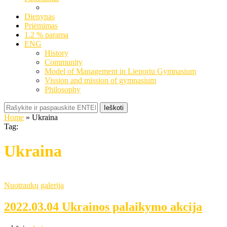
Dienynas
Priėmimas
1.2 % parama
ENG
History
Community
Model of Management in Lieporiu Gymnasium
Vission and mission of gymnasium
Philosophy
Ieškoti
Home
»
Ukraina
Tag:
Ukraina
Nuotraukų galerija
2022.03.04 Ukrainos palaikymo akcija