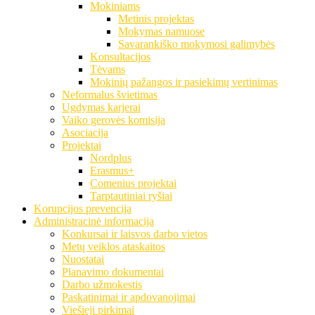
Mokiniams
Metinis projektas
Mokymas namuose
Savarankiško mokymosi galimybės
Konsultacijos
Tėvams
Mokinių pažangos ir pasiekimų vertinimas
Neformalus švietimas
Ugdymas karjerai
Vaiko gerovės komisija
Asociacija
Projektai
Nordplus
Erasmus+
Comenius projektai
Tarptautiniai ryšiai
Korupcijos prevencija
Administracinė informacija
Konkursai ir laisvos darbo vietos
Metų veiklos ataskaitos
Nuostatai
Planavimo dokumentai
Darbo užmokestis
Paskatinimai ir apdovanojimai
Viešieji pirkimai