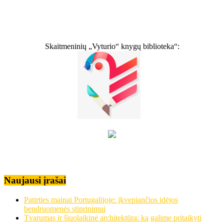
Skaitmeninių „Vyturio“ knygų biblioteka“:
Naujausi įrašai
Patirties mainai Portugalijoje: įkvepiančios idėjos
bendruomenės stiprinimui
Tvarumas ir šiuolaikinė architektūra: ką galime pritaikyti