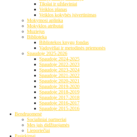
Tikslai ir uždaviniai
Veiklos planas
Veiklos kokybės įsivertinimas
Mokymosi aplinka
Mokyklos atributai
Muziejus
Biblioteka
Bibliotekos knygų fondas
Vadovėliai ir metodinės priemonės
Spaudoje 2025-2026
Spaudoje 2024-2025
Spaudoje 2022-2023
Spaudoje 2023-2024
Spaudoje 2021-2022
Spaudoje 2020-2021
Spaudoje 2019-2020
Spaudoje 2018-2019
Spaudoje 2017-2018
Spaudoje 2016-2017
Spaudoje 2015-2016
Bendruomenė
Socialiniai partneriai
Mes jais didžiuojamės
Lieporiečiai
Pasiekimai