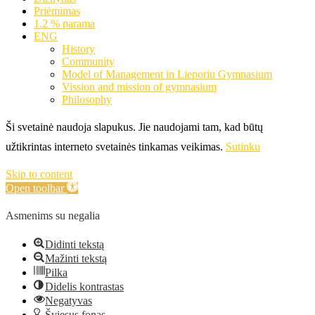
Priėmimas
1.2 % parama
ENG
History
Community
Model of Management in Lieporiu Gymnasium
Vission and mission of gymnasium
Philosophy
Ši svetainė naudoja slapukus. Jie naudojami tam, kad būtų
užtikrintas interneto svetainės tinkamas veikimas.
Sutinku
Skip to content
Open toolbar
Asmenims su negalia
Didinti tekstą
Mažinti tekstą
Pilka
Didelis kontrastas
Negatyvas
Šviesus fonas