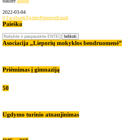
sukūrė
admin
2022-03-04
0
Facebook
Twitter
Pinterest
Email
Paieška
Asociacija „Lieporių mokyklos bendruomenė”
Priėmimas į gimnaziją
50
Ugdymo turinio atnaujinimas