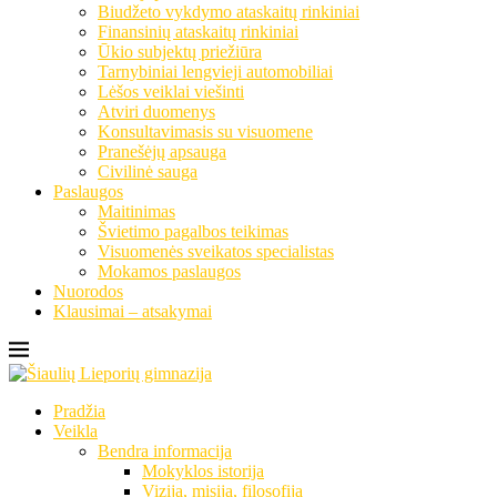
Biudžeto vykdymo ataskaitų rinkiniai
Finansinių ataskaitų rinkiniai
Ūkio subjektų priežiūra
Tarnybiniai lengvieji automobiliai
Lėšos veiklai viešinti
Atviri duomenys
Konsultavimasis su visuomene
Pranešėjų apsauga
Civilinė sauga
Paslaugos
Maitinimas
Švietimo pagalbos teikimas
Visuomenės sveikatos specialistas
Mokamos paslaugos
Nuorodos
Klausimai – atsakymai
Pradžia
Veikla
Bendra informacija
Mokyklos istorija
Vizija, misija, filosofija