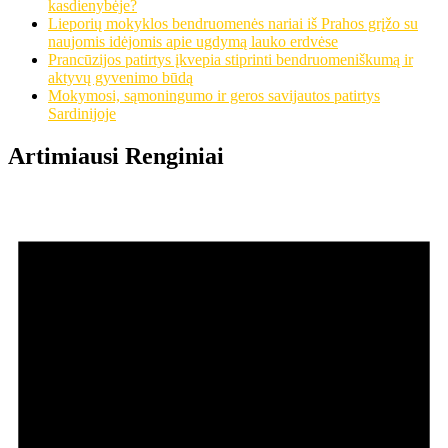
kasdienybėje?
Lieporių mokyklos bendruomenės nariai iš Prahos grįžo su
naujomis idėjomis apie ugdymą lauko erdvėse
Prancūzijos patirtys įkvepia stiprinti bendruomeniškumą ir
aktyvų gyvenimo būdą
Mokymosi, sąmoningumo ir geros savijautos patirtys
Sardinijoje
Artimiausi Renginiai