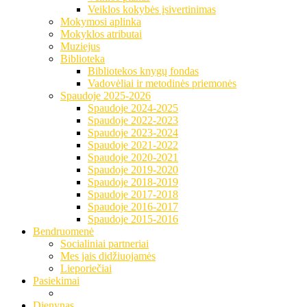
Veiklos kokybės įsivertinimas
Mokymosi aplinka
Mokyklos atributai
Muziejus
Biblioteka
Bibliotekos knygų fondas
Vadovėliai ir metodinės priemonės
Spaudoje 2025-2026
Spaudoje 2024-2025
Spaudoje 2022-2023
Spaudoje 2023-2024
Spaudoje 2021-2022
Spaudoje 2020-2021
Spaudoje 2019-2020
Spaudoje 2018-2019
Spaudoje 2017-2018
Spaudoje 2016-2017
Spaudoje 2015-2016
Bendruomenė
Socialiniai partneriai
Mes jais didžiuojamės
Lieporiečiai
Pasiekimai
Dienynas