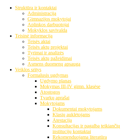
Struktūra ir kontaktai
Administracija
Gimnazijos mokytojai
Aplinkos darbuotojai
Mokyklos savivalda
Teisinė informacija
Teisės aktai
Teisės aktų projektai
Tyrimai ir analizės
Teisės aktų pažeidimai
Asmens duomenų apsauga
Veiklos sritys
Formalusis ugdymas
Ugdymo planas
Mokymas III-IV gimn. klasėse
Atostogos
Tvarkų aprašai
Mokytojams
Dokumentai mokytojams
Klasių auklėtojams
Atestacija
Konsultacijas ir pagalbą teikiančių
institucijų kontaktai
Rekomenduojama literatūra