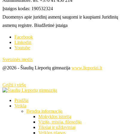
Administratorė: tel. +370 41 450 214
Įstaigos kodas: 190532324
Duomenys apie juridinį asmenį saugomi ir kaupiami Juridinių
asmenų registre. Biudžetinė įstaiga
Facebook
Linkedin
Youtube
Svetainės medis
@2026 - Šiaulių Lieporių gimnazija
www.lieporiai.lt
Grįžti į viršų
Pradžia
Veikla
Bendra informacija
Mokyklos istorija
Vizija, misija, filosofija
Tikslai ir uždaviniai
Veiklos planas