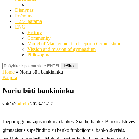
Dienynas
Priėmimas
1.2 % parama
ENG
History
Community
Model of Management in Lieporiu Gymnasium
Vission and mission of gymnasium
Philosophy
Ieškoti
Home
»
Noriu būti bankininku
Karjera
Noriu būti bankininku
sukūrė
admin
2023-11-17
Lieporių gimnazijos mokiniai lankėsi Šiaulių banke. Banko atstovės
gimnazistus supažindino su banko funkcijomis, banko skyriais,
bankininko profesija. Mokiniai sužinojo, kad banke dirba įvairių