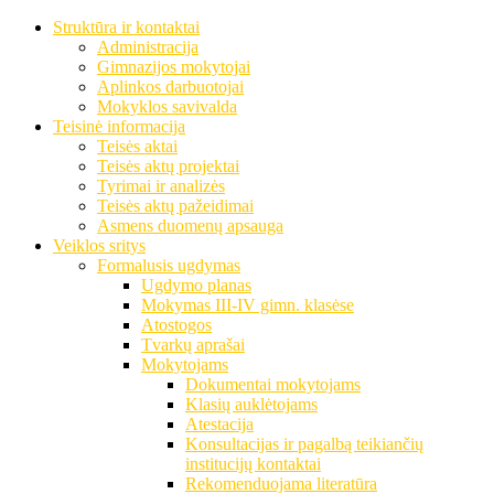
Struktūra ir kontaktai
Administracija
Gimnazijos mokytojai
Aplinkos darbuotojai
Mokyklos savivalda
Teisinė informacija
Teisės aktai
Teisės aktų projektai
Tyrimai ir analizės
Teisės aktų pažeidimai
Asmens duomenų apsauga
Veiklos sritys
Formalusis ugdymas
Ugdymo planas
Mokymas III-IV gimn. klasėse
Atostogos
Tvarkų aprašai
Mokytojams
Dokumentai mokytojams
Klasių auklėtojams
Atestacija
Konsultacijas ir pagalbą teikiančių
institucijų kontaktai
Rekomenduojama literatūra