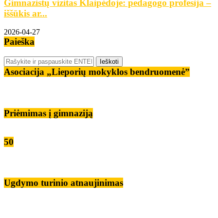
Gimnazistų vizitas Klaipėdoje: pedagogo profesija –
iššūkis ar...
2026-04-27
Paieška
Asociacija „Lieporių mokyklos bendruomenė”
Priėmimas į gimnaziją
50
Ugdymo turinio atnaujinimas