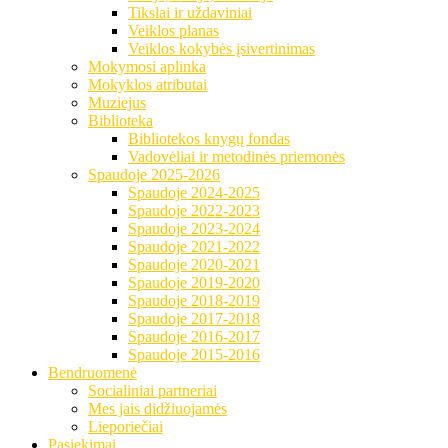
Tikslai ir uždaviniai
Veiklos planas
Veiklos kokybės įsivertinimas
Mokymosi aplinka
Mokyklos atributai
Muziejus
Biblioteka
Bibliotekos knygų fondas
Vadovėliai ir metodinės priemonės
Spaudoje 2025-2026
Spaudoje 2024-2025
Spaudoje 2022-2023
Spaudoje 2023-2024
Spaudoje 2021-2022
Spaudoje 2020-2021
Spaudoje 2019-2020
Spaudoje 2018-2019
Spaudoje 2017-2018
Spaudoje 2016-2017
Spaudoje 2015-2016
Bendruomenė
Socialiniai partneriai
Mes jais didžiuojamės
Lieporiečiai
Pasiekimai