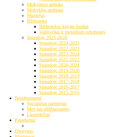
Mokymosi aplinka
Mokyklos atributai
Muziejus
Biblioteka
Bibliotekos knygų fondas
Vadovėliai ir metodinės priemonės
Spaudoje 2025-2026
Spaudoje 2024-2025
Spaudoje 2022-2023
Spaudoje 2023-2024
Spaudoje 2021-2022
Spaudoje 2020-2021
Spaudoje 2019-2020
Spaudoje 2018-2019
Spaudoje 2017-2018
Spaudoje 2016-2017
Spaudoje 2015-2016
Bendruomenė
Socialiniai partneriai
Mes jais didžiuojamės
Lieporiečiai
Pasiekimai
Dienynas
Priėmimas