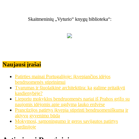
Skaitmeninių „Vyturio“ knygų biblioteka“:
Naujausi įrašai
Patirties mainai Portugalijoje: įkvepiančios idėjos
bendruomenės stiprinimui
Tvarumas ir šiuolaikinė architektūra: ką galime pritaikyti
kasdienybėje?
Lieporių mokyklos bendruomenės nariai iš Prahos grįžo su
naujomis idėjomis apie ugdymą lauko erdvėse
Prancūzijos patirtys įkvepia stiprinti bendruomeniškumą ir
aktyvų gyvenimo būdą
Mokymosi, sąmoningumo ir geros savijautos patirtys
Sardinijoje