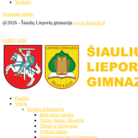
Youtube
Svetainės medis
@2026 - Šiaulių Lieporių gimnazija
www.lieporiai.lt
Grįžti į viršų
Pradžia
Veikla
Bendra informacija
Mokyklos istorija
Vizija, misija, filosofija
Tikslai ir uždaviniai
Veiklos planas
Veiklos kokybės įsivertinimas