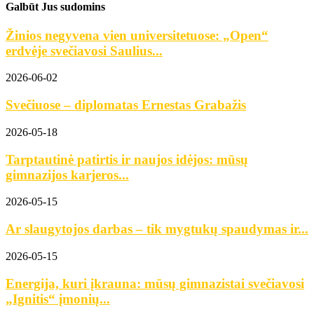
Galbūt Jus sudomins
Žinios negyvena vien universitetuose: „Open“
erdvėje svečiavosi Saulius...
2026-06-02
Svečiuose – diplomatas Ernestas Grabažis
2026-05-18
Tarptautinė patirtis ir naujos idėjos: mūsų
gimnazijos karjeros...
2026-05-15
Ar slaugytojos darbas – tik mygtukų spaudymas ir...
2026-05-15
Energija, kuri įkrauna: mūsų gimnazistai svečiavosi
„Ignitis“ įmonių...