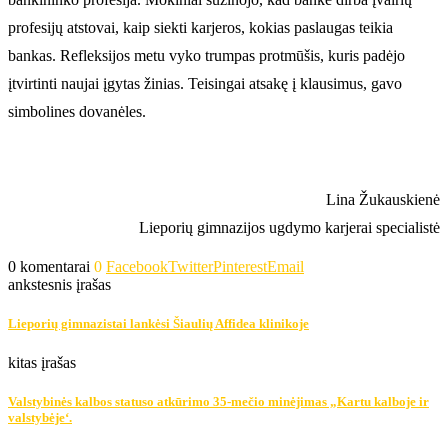
profesijų atstovai, kaip siekti karjeros, kokias paslaugas teikia
bankas. Refleksijos metu vyko trumpas protmūšis, kuris padėjo
įtvirtinti naujai įgytas žinias. Teisingai atsakę į klausimus, gavo
simbolines dovanėles.
Lina Žukauskienė
Lieporių gimnazijos ugdymo karjerai specialistė
0 komentarai
0
Facebook
Twitter
Pinterest
Email
ankstesnis įrašas
Lieporių gimnazistai lankėsi Šiaulių Affidea klinikoje
kitas įrašas
Valstybinės kalbos statuso atkūrimo 35-mečio minėjimas „Kartu kalboje ir
valstybėje‘.