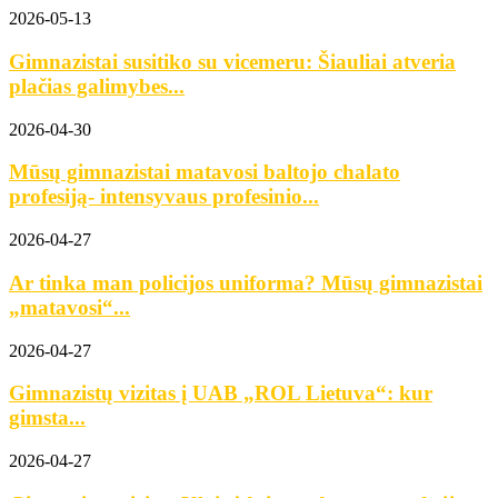
2026-05-13
Gimnazistai susitiko su vicemeru: Šiauliai atveria
plačias galimybes...
2026-04-30
Mūsų gimnazistai matavosi baltojo chalato
profesiją- intensyvaus profesinio...
2026-04-27
Ar tinka man policijos uniforma? Mūsų gimnazistai
„matavosi“...
2026-04-27
Gimnazistų vizitas į UAB „ROL Lietuva“: kur
gimsta...
2026-04-27