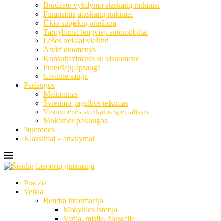
Biudžeto vykdymo ataskaitų rinkiniai
Finansinių ataskaitų rinkiniai
Ūkio subjektų priežiūra
Tarnybiniai lengvieji automobiliai
Lėšos veiklai viešinti
Atviri duomenys
Konsultavimasis su visuomene
Pranešėjų apsauga
Civilinė sauga
Paslaugos
Maitinimas
Švietimo pagalbos teikimas
Visuomenės sveikatos specialistas
Mokamos paslaugos
Nuorodos
Klausimai – atsakymai
Pradžia
Veikla
Bendra informacija
Mokyklos istorija
Vizija, misija, filosofija