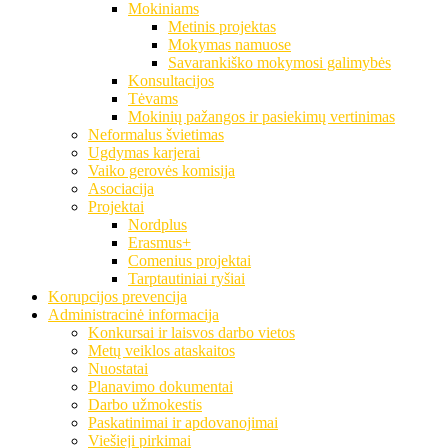
Mokiniams
Metinis projektas
Mokymas namuose
Savarankiško mokymosi galimybės
Konsultacijos
Tėvams
Mokinių pažangos ir pasiekimų vertinimas
Neformalus švietimas
Ugdymas karjerai
Vaiko gerovės komisija
Asociacija
Projektai
Nordplus
Erasmus+
Comenius projektai
Tarptautiniai ryšiai
Korupcijos prevencija
Administracinė informacija
Konkursai ir laisvos darbo vietos
Metų veiklos ataskaitos
Nuostatai
Planavimo dokumentai
Darbo užmokestis
Paskatinimai ir apdovanojimai
Viešieji pirkimai