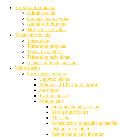
Struktūra ir kontaktai
Administracija
Gimnazijos mokytojai
Aplinkos darbuotojai
Mokyklos savivalda
Teisinė informacija
Teisės aktai
Teisės aktų projektai
Tyrimai ir analizės
Teisės aktų pažeidimai
Asmens duomenų apsauga
Veiklos sritys
Formalusis ugdymas
Ugdymo planas
Mokymas III-IV gimn. klasėse
Atostogos
Tvarkų aprašai
Mokytojams
Dokumentai mokytojams
Klasių auklėtojams
Atestacija
Konsultacijas ir pagalbą teikiančių
institucijų kontaktai
Rekomenduojama literatūra