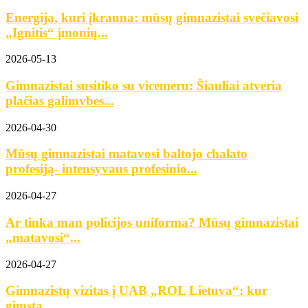
Energija, kuri įkrauna: mūsų gimnazistai svečiavosi
„Ignitis“ įmonių...
2026-05-13
Gimnazistai susitiko su vicemeru: Šiauliai atveria
plačias galimybes...
2026-04-30
Mūsų gimnazistai matavosi baltojo chalato
profesiją- intensyvaus profesinio...
2026-04-27
Ar tinka man policijos uniforma? Mūsų gimnazistai
„matavosi“...
2026-04-27
Gimnazistų vizitas į UAB „ROL Lietuva“: kur
gimsta...