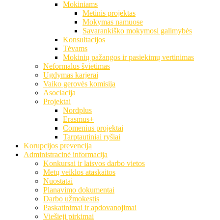
Mokiniams
Metinis projektas
Mokymas namuose
Savarankiško mokymosi galimybės
Konsultacijos
Tėvams
Mokinių pažangos ir pasiekimų vertinimas
Neformalus švietimas
Ugdymas karjerai
Vaiko gerovės komisija
Asociacija
Projektai
Nordplus
Erasmus+
Comenius projektai
Tarptautiniai ryšiai
Korupcijos prevencija
Administracinė informacija
Konkursai ir laisvos darbo vietos
Metų veiklos ataskaitos
Nuostatai
Planavimo dokumentai
Darbo užmokestis
Paskatinimai ir apdovanojimai
Viešieji pirkimai