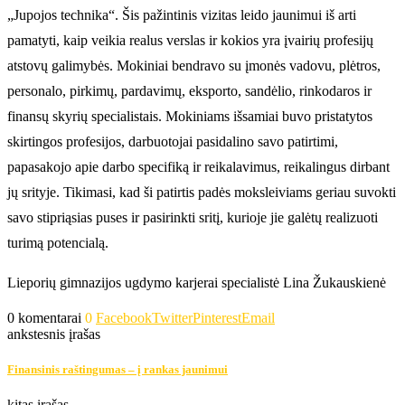
„Jupojos technika“. Šis pažintinis vizitas leido jaunimui iš arti
pamatyti, kaip veikia realus verslas ir kokios yra įvairių profesijų
atstovų galimybės. Mokiniai bendravo su įmonės vadovu, plėtros,
personalo, pirkimų, pardavimų, eksporto, sandėlio, rinkodaros ir
finansų skyrių specialistais. Mokiniams išsamiai buvo pristatytos
skirtingos profesijos, darbuotojai pasidalino savo patirtimi,
papasakojo apie darbo specifiką ir reikalavimus, reikalingus dirbant
jų srityje. Tikimasi, kad ši patirtis padės moksleiviams geriau suvokti
savo stipriąsias puses ir pasirinkti sritį, kurioje jie galėtų realizuoti
turimą potencialą.
Lieporių gimnazijos ugdymo karjerai specialistė Lina Žukauskienė
0 komentarai
0
Facebook
Twitter
Pinterest
Email
ankstesnis įrašas
Finansinis raštingumas – į rankas jaunimui
kitas įrašas