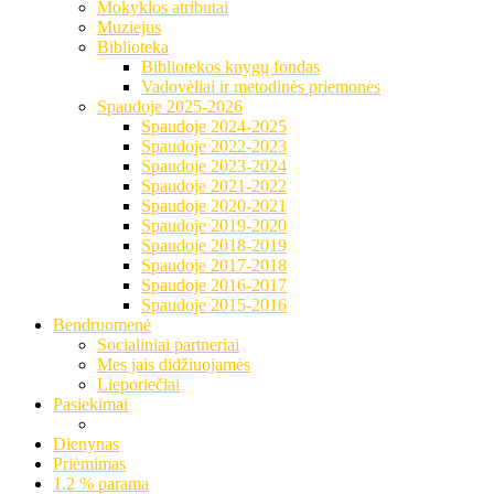
Mokyklos atributai
Muziejus
Biblioteka
Bibliotekos knygų fondas
Vadovėliai ir metodinės priemonės
Spaudoje 2025-2026
Spaudoje 2024-2025
Spaudoje 2022-2023
Spaudoje 2023-2024
Spaudoje 2021-2022
Spaudoje 2020-2021
Spaudoje 2019-2020
Spaudoje 2018-2019
Spaudoje 2017-2018
Spaudoje 2016-2017
Spaudoje 2015-2016
Bendruomenė
Socialiniai partneriai
Mes jais didžiuojamės
Lieporiečiai
Pasiekimai
Dienynas
Priėmimas
1.2 % parama