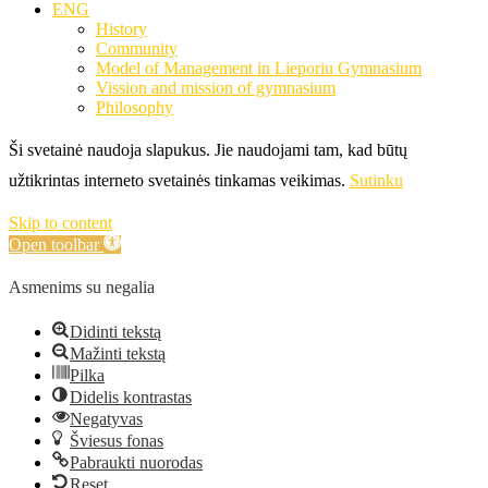
ENG
History
Community
Model of Management in Lieporiu Gymnasium
Vission and mission of gymnasium
Philosophy
Ši svetainė naudoja slapukus. Jie naudojami tam, kad būtų
užtikrintas interneto svetainės tinkamas veikimas.
Sutinku
Skip to content
Open toolbar
Asmenims su negalia
Didinti tekstą
Mažinti tekstą
Pilka
Didelis kontrastas
Negatyvas
Šviesus fonas
Pabraukti nuorodas
Reset