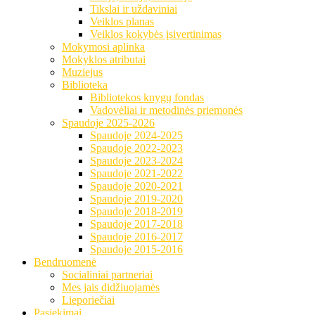
Tikslai ir uždaviniai
Veiklos planas
Veiklos kokybės įsivertinimas
Mokymosi aplinka
Mokyklos atributai
Muziejus
Biblioteka
Bibliotekos knygų fondas
Vadovėliai ir metodinės priemonės
Spaudoje 2025-2026
Spaudoje 2024-2025
Spaudoje 2022-2023
Spaudoje 2023-2024
Spaudoje 2021-2022
Spaudoje 2020-2021
Spaudoje 2019-2020
Spaudoje 2018-2019
Spaudoje 2017-2018
Spaudoje 2016-2017
Spaudoje 2015-2016
Bendruomenė
Socialiniai partneriai
Mes jais didžiuojamės
Lieporiečiai
Pasiekimai