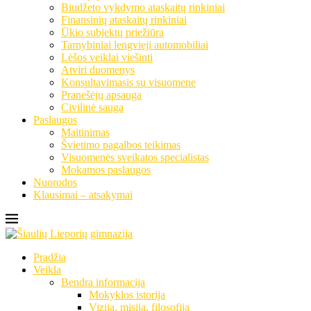
Biudžeto vykdymo ataskaitų rinkiniai
Finansinių ataskaitų rinkiniai
Ūkio subjektų priežiūra
Tarnybiniai lengvieji automobiliai
Lėšos veiklai viešinti
Atviri duomenys
Konsultavimasis su visuomene
Pranešėjų apsauga
Civilinė sauga
Paslaugos
Maitinimas
Švietimo pagalbos teikimas
Visuomenės sveikatos specialistas
Mokamos paslaugos
Nuorodos
Klausimai – atsakymai
Pradžia
Veikla
Bendra informacija
Mokyklos istorija
Vizija, misija, filosofija