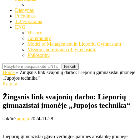
Dienynas
Priėmimas
1.2 % parama
ENG
History
Community
Model of Management in Lieporiu Gymnasium
Vission and mission of gymnasium
Philosophy
Ieškoti
Home
»
Žingsnis link svajonių darbo: Lieporių gimnazistai įmonėje
„Jupojos technika“
Karjera
Žingsnis link svajonių darbo: Lieporių
gimnazistai įmonėje „Jupojos technika“
sukūrė
admin
2024-11-28
Lieporių gimnazistai įgavo vertingos patirties apsilankę įmonėje