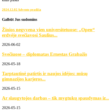
2024.12.02 Advento pradžia
Galbūt Jus sudomins
Žinios negyvena vien universitetuose: „Open“
erdvėje svečiavosi Saulius...
2026-06-02
Svečiuose – diplomatas Ernestas Grabažis
2026-05-18
Tarptautinė patirtis ir naujos idėjos: mūsų
gimnazijos karjeros...
2026-05-15
Ar slaugytojos darbas – tik mygtukų spaudymas ir...
2026-05-15