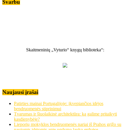
Svarbu
Skaitmeninių „Vyturio“ knygų biblioteka“:
Naujausi įrašai
Patirties mainai Portugalijoje: įkvepiančios idėjos
bendruomenės stiprinimui
Tvarumas ir šiuolaikinė architektūra: ką galime pritaikyti
kasdienybėje?
Lieporių mokyklos bendruomenės nariai iš Prahos grįžo su
naujomis idėjomis apie ugdymą lauko erdvėse