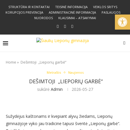
STRUKTŪRA IR KONTAKTAI
TEISINĖ INFORMACIJA
VEIKLOS SRITYS
KORUPCIJOS PREVENCIJA
ADMINISTRACINĖ INFORMACIJA
PASLAUGOS
Open
NUORODOS
KLAUSIMAI – ATSAKYMAI
Home
»
Dešimtoji „Lieporių garbė“
Metraštis
Naujienos
DEŠIMTOJI „LIEPORIŲ GARBĖ“
sukūrė
Admin
2026-05-27
Sužydėjus kaštonams ir kvepiant alyvų žiedams, Lieporių
gimnazijoje vyko jau tradicine tapusi šventė „Lieporių garbė“.