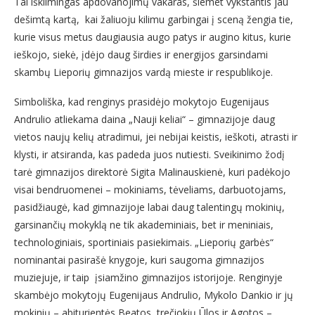
Tai iškilmingas apdovanojimų vakaras, šiemet vykstantis jau
dešimtą kartą, kai žaliuoju kilimu garbingai į sceną žengia tie,
kurie visus metus daugiausia augo patys ir augino kitus, kurie
ieškojo, siekė, įdėjo daug širdies ir energijos garsindami
skambų Lieporių gimnazijos vardą mieste ir respublikoje.
Simboliška, kad renginys prasidėjo mokytojo Eugenijaus
Andrulio atliekama daina „Nauji keliai“ – gimnazijoje daug
vietos naujų kelių atradimui, jei nebijai keistis, ieškoti, atrasti ir
klysti, ir atsiranda, kas padeda juos nutiesti. Sveikinimo žodį
tarė gimnazijos direktorė Sigita Malinauskienė, kuri padėkojo
visai bendruomenei – mokiniams, tėveliams, darbuotojams,
pasidžiaugė, kad gimnazijoje labai daug talentingų mokinių,
garsinančių mokyklą ne tik akademiniais, bet ir meniniais,
technologiniais, sportiniais pasiekimais. „Lieporių garbės“
nominantai pasirašė knygoje, kuri saugoma gimnazijos
muziejuje, ir taip įsiamžino gimnazijos istorijoje. Renginyje
skambėjo mokytojų Eugenijaus Andrulio, Mykolo Dankio ir jų
mokinių – abiturientės Beatos, trečiokių Ūlos ir Agotos –