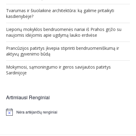
Tvarumas ir šiuolaikinė architektūra: ką galime pritaikyti
kasdienybėje?
Lieporių mokyklos bendruomenės nariai iš Prahos grįžo su
naujomis idėjomis apie ugdymą lauko erdvėse
Prancūzijos patirtys įkvepia stiprinti bendruomeniškumą ir
aktyvų gyvenimo būdą
Mokymosi, sąmoningumo ir geros savijautos patirtys
Sardinijoje
Artimiausi Renginiai
Nėra artėjančių renginiai
Notice