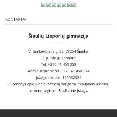
KONTAKTAI
Šiaulių Lieporių gimnazija
V. Grinkevičiaus g. 22, 78254 Šiauliai
El. p. info@lieporiai.lt
Tel. +370 41 453 258
Administratorė: tel. +370 41 450 214
Įstaigos kodas: 190532324
Duomenys apie juridinį asmenį saugomi ir kaupiami Juridinių
asmenų registre. Biudžetinė įstaiga