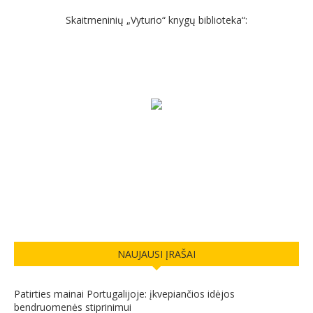
Skaitmeninių „Vyturio“ knygų biblioteka“:
NAUJAUSI ĮRAŠAI
Patirties mainai Portugalijoje: įkvepiančios idėjos
bendruomenės stiprinimui