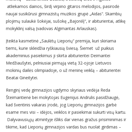
atliekamos dainos, širdį virpino gitaros melodijos, pasirodė
naujai susikūrusi gimnazistų muzikos grupė „Aidas“. Skambių
plojimų sulaukė šokėjai, sušokę „Bajorėlį“, ir abiturientai, atlikę
mokyklinį valsą (vadovas Algimantas Arlauskas).
Įteikta kasmetinė „Saulėtų Lieporių“ premija, kuri skiriama
tiems, kurie skleidžia ryškiausią šviesą. Šiemet už puikius
akademinius pasiekimus ji skirta abiturientei Deimantei
Medžiaušytei, pelniusiai pirmąją vietą 32-ojoje Lietuvos
mokinių dailės olimpiadoje, o už meninę veiklą – abiturientei
Beatai Gineitytei.
Renginį vedę gimnazijos ugdymo skyriaus vedėja Reda
Šteimantienė bei mokytojas Eugenijus Andrulis pasidžiaugė,
kad šventinis vakaras įrodė, jog Lieporių gimnazijos garbė
esame mes visi – idėjos, veiklos ir pasiekimai sukurti visų kartu.
Dalyvavusiųjų atmintyje išliks dar vienas gražus prisiminimas ir
tikime, kad Lieporių gimnazijos vardas bus nuolat girdimas –