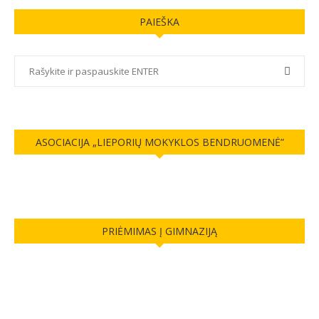
PAIEŠKA
ASOCIACIJA „LIEPORIŲ MOKYKLOS BENDRUOMENĖ”
PRIĖMIMAS Į GIMNAZIJĄ