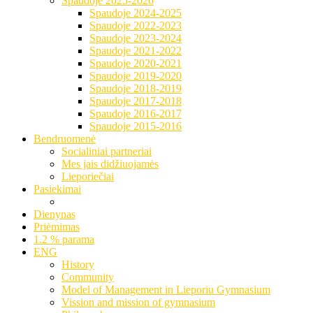
Spaudoje 2025-2026
Spaudoje 2024-2025
Spaudoje 2022-2023
Spaudoje 2023-2024
Spaudoje 2021-2022
Spaudoje 2020-2021
Spaudoje 2019-2020
Spaudoje 2018-2019
Spaudoje 2017-2018
Spaudoje 2016-2017
Spaudoje 2015-2016
Bendruomenė
Socialiniai partneriai
Mes jais didžiuojamės
Lieporiečiai
Pasiekimai
Dienynas
Priėmimas
1.2 % parama
ENG
History
Community
Model of Management in Lieporiu Gymnasium
Vission and mission of gymnasium