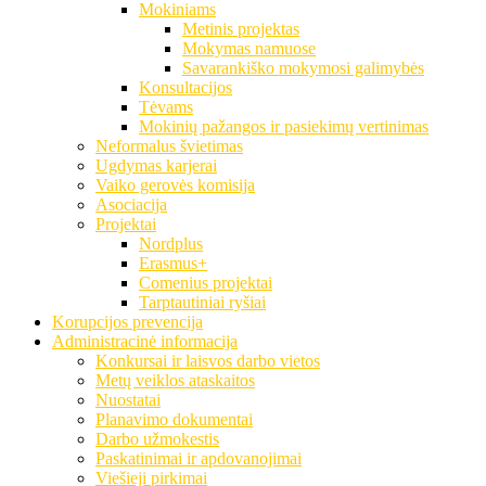
Mokiniams
Metinis projektas
Mokymas namuose
Savarankiško mokymosi galimybės
Konsultacijos
Tėvams
Mokinių pažangos ir pasiekimų vertinimas
Neformalus švietimas
Ugdymas karjerai
Vaiko gerovės komisija
Asociacija
Projektai
Nordplus
Erasmus+
Comenius projektai
Tarptautiniai ryšiai
Korupcijos prevencija
Administracinė informacija
Konkursai ir laisvos darbo vietos
Metų veiklos ataskaitos
Nuostatai
Planavimo dokumentai
Darbo užmokestis
Paskatinimai ir apdovanojimai
Viešieji pirkimai