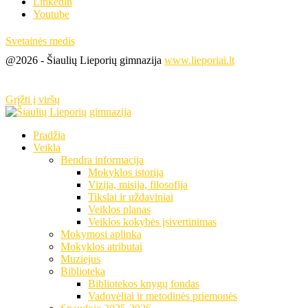
Linkedin
Youtube
Svetainės medis
@2026 - Šiaulių Lieporių gimnazija
www.lieporiai.lt
Grįžti į viršų
Pradžia
Veikla
Bendra informacija
Mokyklos istorija
Vizija, misija, filosofija
Tikslai ir uždaviniai
Veiklos planas
Veiklos kokybės įsivertinimas
Mokymosi aplinka
Mokyklos atributai
Muziejus
Biblioteka
Bibliotekos knygų fondas
Vadovėliai ir metodinės priemonės