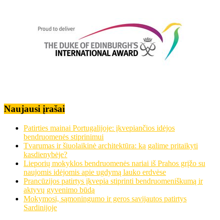
Naujausi įrašai
Patirties mainai Portugalijoje: įkvepiančios idėjos
bendruomenės stiprinimui
Tvarumas ir šiuolaikinė architektūra: ką galime pritaikyti
kasdienybėje?
Lieporių mokyklos bendruomenės nariai iš Prahos grįžo su
naujomis idėjomis apie ugdymą lauko erdvėse
Prancūzijos patirtys įkvepia stiprinti bendruomeniškumą ir
aktyvų gyvenimo būdą
Mokymosi, sąmoningumo ir geros savijautos patirtys
Sardinijoje