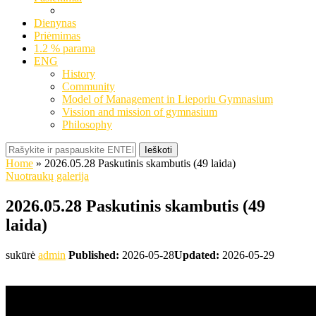
Dienynas
Priėmimas
1.2 % parama
ENG
History
Community
Model of Management in Lieporiu Gymnasium
Vission and mission of gymnasium
Philosophy
Ieškoti
Home
»
2026.05.28 Paskutinis skambutis (49 laida)
Nuotraukų galerija
2026.05.28 Paskutinis skambutis (49
laida)
sukūrė
admin
Published:
2026-05-28
Updated:
2026-05-29