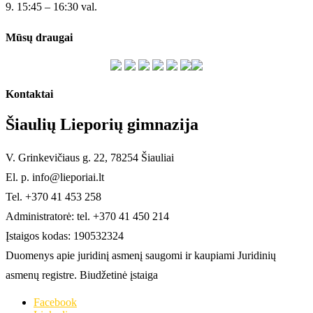
9. 15:45 – 16:30 val.
Mūsų draugai
Kontaktai
Šiaulių Lieporių gimnazija
V. Grinkevičiaus g. 22, 78254 Šiauliai
El. p. info@lieporiai.lt
Tel. +370 41 453 258
Administratorė: tel. +370 41 450 214
Įstaigos kodas: 190532324
Duomenys apie juridinį asmenį saugomi ir kaupiami Juridinių
asmenų registre. Biudžetinė įstaiga
Facebook