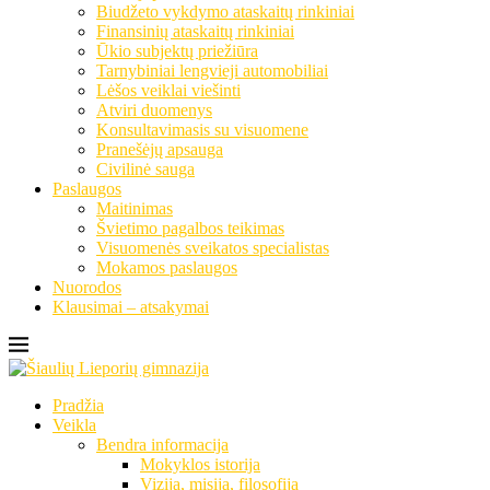
Biudžeto vykdymo ataskaitų rinkiniai
Finansinių ataskaitų rinkiniai
Ūkio subjektų priežiūra
Tarnybiniai lengvieji automobiliai
Lėšos veiklai viešinti
Atviri duomenys
Konsultavimasis su visuomene
Pranešėjų apsauga
Civilinė sauga
Paslaugos
Maitinimas
Švietimo pagalbos teikimas
Visuomenės sveikatos specialistas
Mokamos paslaugos
Nuorodos
Klausimai – atsakymai
Pradžia
Veikla
Bendra informacija
Mokyklos istorija
Vizija, misija, filosofija