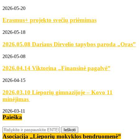
2026-05-20
Erasmus+ projekto svečių priėmimas
2026-05-18
2026.05.08 Dariaus Dirvelio tapybos paroda „Oras”
2026-05-08
2026.04.14 Viktorina „Finansinė pagalvė”
2026-04-15
2026.03.10 Lieporių gimnazijoje – Kovo 11
minėjimas
2026-03-11
Paieška
Asociacija „Lieporių mokyklos bendruomenė”