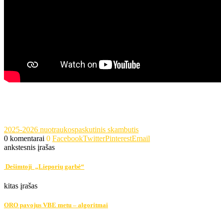
2025-2026 nuotraukos
paskutinis skambutis
0 komentarai
0
Facebook
Twitter
Pinterest
Email
ankstesnis įrašas
Dešimtoji „Lieporių garbė“
kitas įrašas
ORO pavojus VBE metu – algoritmai