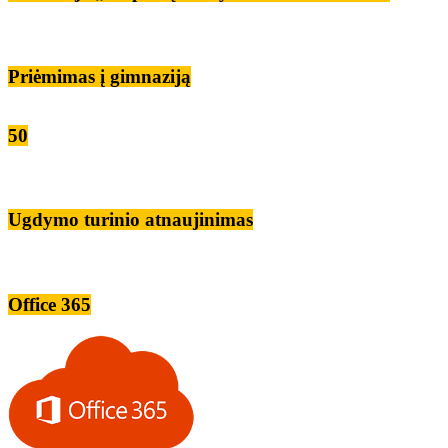
Priėmimas į gimnaziją
50
Ugdymo turinio atnaujinimas
Office 365