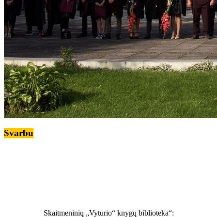
Svarbu
Skaitmeninių „Vyturio“ knygų biblioteka“: