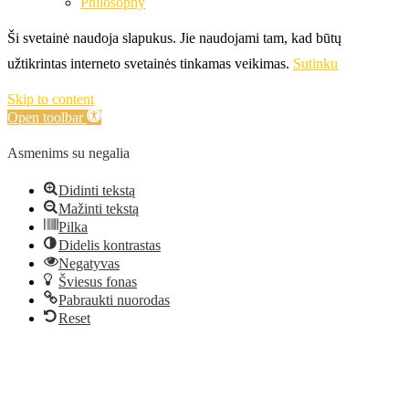
Philosophy
Ši svetainė naudoja slapukus. Jie naudojami tam, kad būtų
užtikrintas interneto svetainės tinkamas veikimas.
Sutinku
Skip to content
Open toolbar
Asmenims su negalia
Didinti tekstą
Mažinti tekstą
Pilka
Didelis kontrastas
Negatyvas
Šviesus fonas
Pabraukti nuorodas
Reset