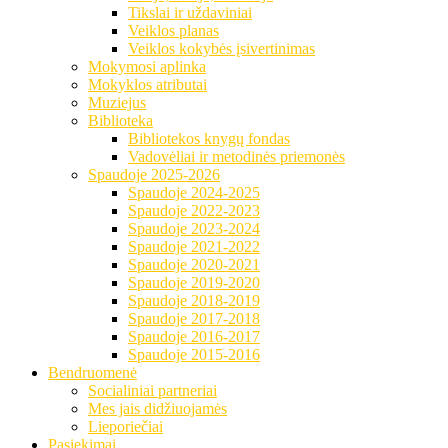
Tikslai ir uždaviniai
Veiklos planas
Veiklos kokybės įsivertinimas
Mokymosi aplinka
Mokyklos atributai
Muziejus
Biblioteka
Bibliotekos knygų fondas
Vadovėliai ir metodinės priemonės
Spaudoje 2025-2026
Spaudoje 2024-2025
Spaudoje 2022-2023
Spaudoje 2023-2024
Spaudoje 2021-2022
Spaudoje 2020-2021
Spaudoje 2019-2020
Spaudoje 2018-2019
Spaudoje 2017-2018
Spaudoje 2016-2017
Spaudoje 2015-2016
Bendruomenė
Socialiniai partneriai
Mes jais didžiuojamės
Lieporiečiai
Pasiekimai