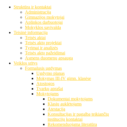
Struktūra ir kontaktai
Administracija
Gimnazijos mokytojai
Aplinkos darbuotojai
Mokyklos savivalda
Teisinė informacija
Teisės aktai
Teisės aktų projektai
Tyrimai ir analizės
Teisės aktų pažeidimai
Asmens duomenų apsauga
Veiklos sritys
Formalusis ugdymas
Ugdymo planas
Mokymas III-IV gimn. klasėse
Atostogos
Tvarkų aprašai
Mokytojams
Dokumentai mokytojams
Klasių auklėtojams
Atestacija
Konsultacijas ir pagalbą teikiančių
institucijų kontaktai
Rekomenduojama literatūra