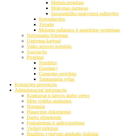
Metinis projektas
Mokymas namuose
Savarankiško mokymosi galimybės
Konsultacijos
Tėvams
Mokinių pažangos ir pasiekimų vertinimas
Neformalus švietimas
Ugdymas karjerai
Vaiko gerovės komisija
Asociacija
Projektai
Nordplus
Erasmus+
Comenius projektai
Tarptautiniai ryšiai
Korupcijos prevencija
Administracinė informacija
Konkursai ir laisvos darbo vietos
Metų veiklos ataskaitos
Nuostatai
Planavimo dokumentai
Darbo užmokestis
Paskatinimai ir apdovanojimai
Viešieji pirkimai
Biudžeto vykdymo ataskaitų rinkiniai