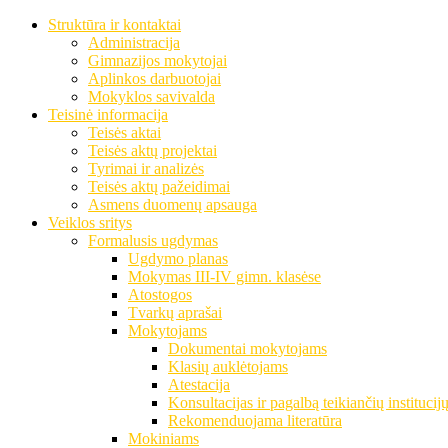
Struktūra ir kontaktai
Administracija
Gimnazijos mokytojai
Aplinkos darbuotojai
Mokyklos savivalda
Teisinė informacija
Teisės aktai
Teisės aktų projektai
Tyrimai ir analizės
Teisės aktų pažeidimai
Asmens duomenų apsauga
Veiklos sritys
Formalusis ugdymas
Ugdymo planas
Mokymas III-IV gimn. klasėse
Atostogos
Tvarkų aprašai
Mokytojams
Dokumentai mokytojams
Klasių auklėtojams
Atestacija
Konsultacijas ir pagalbą teikiančių institucij
Rekomenduojama literatūra
Mokiniams