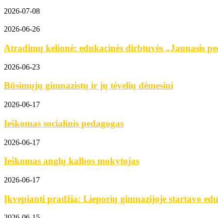
2026-07-08
2026-06-26
Atradimų kelionė: edukacinės dirbtuvės „Jaunasis ped
2026-06-23
Būsimųjų gimnazistų ir jų tėvelių dėmesiui
2026-06-17
Ieškomas socialinis pedagogas
2026-06-17
Ieškomas anglų kalbos mokytojas
2026-06-17
Įkvepianti pradžia: Lieporių gimnazijoje startavo edu
2026-06-15