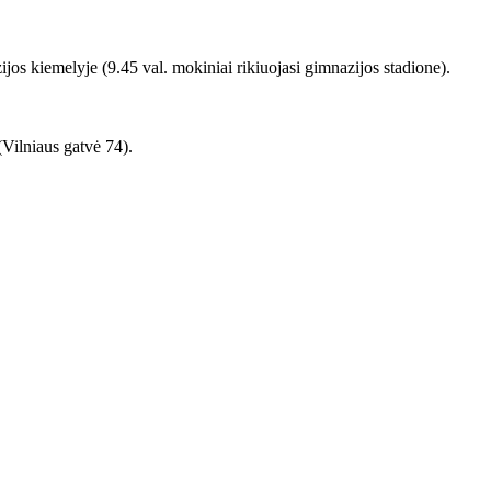
jos kiemelyje (9.45 val. mokiniai rikiuojasi gimnazijos stadione).
(Vilniaus gatvė 74).