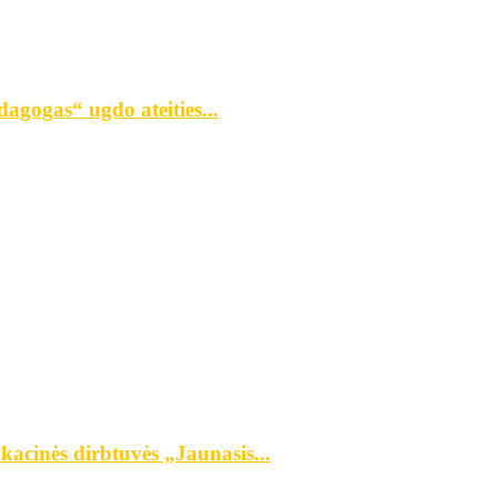
agogas“ ugdo ateities...
kacinės dirbtuvės „Jaunasis...