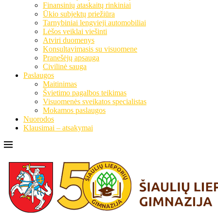
Finansinių ataskaitų rinkiniai
Ūkio subjektų priežiūra
Tarnybiniai lengvieji automobiliai
Lėšos veiklai viešinti
Atviri duomenys
Konsultavimasis su visuomene
Pranešėjų apsauga
Civilinė sauga
Paslaugos
Maitinimas
Švietimo pagalbos teikimas
Visuomenės sveikatos specialistas
Mokamos paslaugos
Nuorodos
Klausimai – atsakymai