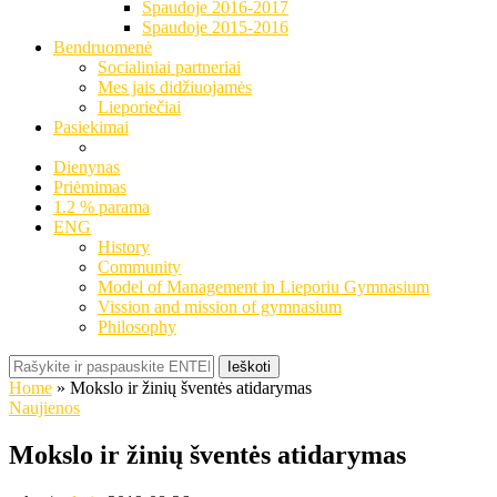
Spaudoje 2016-2017
Spaudoje 2015-2016
Bendruomenė
Socialiniai partneriai
Mes jais didžiuojamės
Lieporiečiai
Pasiekimai
Dienynas
Priėmimas
1.2 % parama
ENG
History
Community
Model of Management in Lieporiu Gymnasium
Vission and mission of gymnasium
Philosophy
Ieškoti
Home
»
Mokslo ir žinių šventės atidarymas
Naujienos
Mokslo ir žinių šventės atidarymas