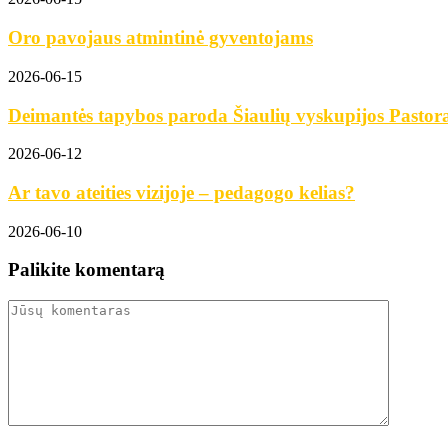
Oro pavojaus atmintinė gyventojams
2026-06-15
Deimantės tapybos paroda Šiaulių vyskupijos Pastora
2026-06-12
Ar tavo ateities vizijoje – pedagogo kelias?
2026-06-10
Palikite komentarą