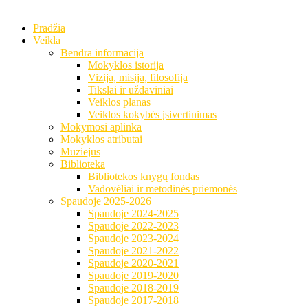
Pradžia
Veikla
Bendra informacija
Mokyklos istorija
Vizija, misija, filosofija
Tikslai ir uždaviniai
Veiklos planas
Veiklos kokybės įsivertinimas
Mokymosi aplinka
Mokyklos atributai
Muziejus
Biblioteka
Bibliotekos knygų fondas
Vadovėliai ir metodinės priemonės
Spaudoje 2025-2026
Spaudoje 2024-2025
Spaudoje 2022-2023
Spaudoje 2023-2024
Spaudoje 2021-2022
Spaudoje 2020-2021
Spaudoje 2019-2020
Spaudoje 2018-2019
Spaudoje 2017-2018