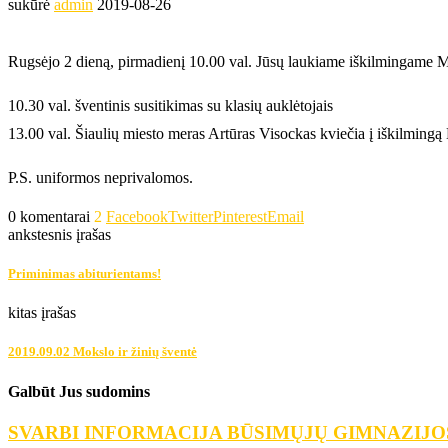
sukūrė
admin
2019-08-26
Rugsėjo 2 dieną, pirmadienį 10.00 val. Jūsų laukiame iškilmingame Mok
10.30 val. šventinis susitikimas su klasių auklėtojais
13.00 val. Šiaulių miesto meras Artūras Visockas kviečia į iškilmingą
P.S. uniformos neprivalomos.
0 komentarai
2
Facebook
Twitter
Pinterest
Email
ankstesnis įrašas
Priminimas abiturientams!
kitas įrašas
2019.09.02 Mokslo ir žinių šventė
Galbūt Jus sudomins
SVARBI INFORMACIJA BŪSIMŲJŲ GIMNAZIJO