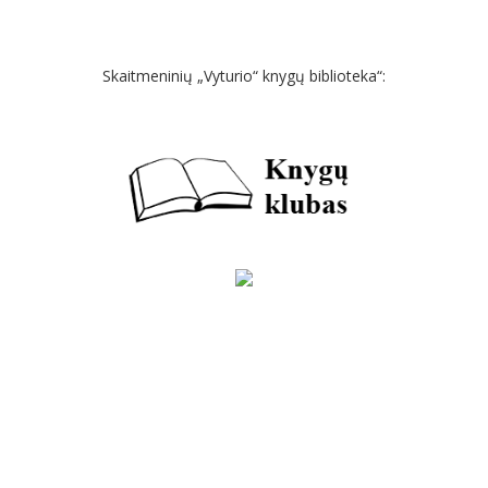
Skaitmeninių „Vyturio“ knygų biblioteka“:
NAUJAUSI ĮRAŠAI