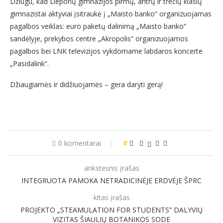
Džiugu, kad Lieporių gimnazijos pirmų, antrų ir trečių klasių
gimnazistai aktyviai įsitraukė į „Maisto banko“ organizuojamas
pagalbos veiklas: euro paketų dalinimą „Maisto banko“
sandėlyje, prekybos centre „Akropolis“ organizuojamos
pagalbos bei LNK televizijos vykdomame labdaros koncerte
„Pasidalink“.
Džiaugiamės ir didžiuojamės – gera daryti gerą!
0 komentarai
0
ankstesnis įrašas
INTEGRUOTA PAMOKA NETRADICINĖJE ERDVĖJE ŠPRC
kitas įrašas
PROJEKTO „STEAMULATION FOR STUDENTS” DALYVIŲ
VIZITAS ŠIAULIŲ BOTANIKOS SODE