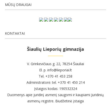
KONTAKTAI
Šiaulių Lieporių gimnazija
V. Grinkevičiaus g. 22, 78254 Šiauliai
El. p. info@lieporiai.lt
Tel. +370 41 453 258
Administratorė: tel. +370 41 450 214
Įstaigos kodas: 190532324
Duomenys apie juridinį asmenį saugomi ir kaupiami Juridinių
asmenų registre. Biudžetinė įstaiga