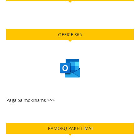
OFFICE 365
Pagalba mokiniams >>>
PAMOKŲ PAKEITIMAI
Pamokų pakeitimai čia >>>