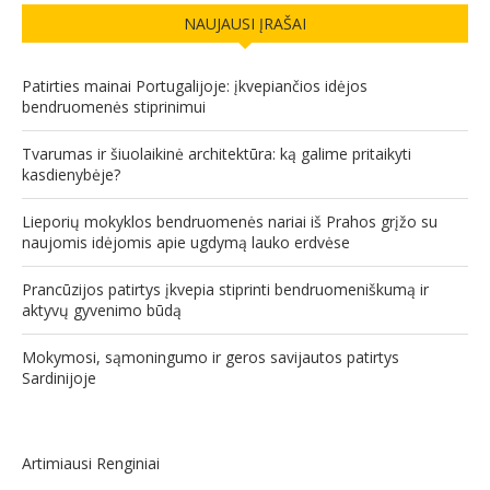
Patirties mainai Portugalijoje: įkvepiančios idėjos
bendruomenės stiprinimui
Tvarumas ir šiuolaikinė architektūra: ką galime pritaikyti
kasdienybėje?
Lieporių mokyklos bendruomenės nariai iš Prahos grįžo su
naujomis idėjomis apie ugdymą lauko erdvėse
Prancūzijos patirtys įkvepia stiprinti bendruomeniškumą ir
aktyvų gyvenimo būdą
Mokymosi, sąmoningumo ir geros savijautos patirtys
Sardinijoje
Artimiausi Renginiai