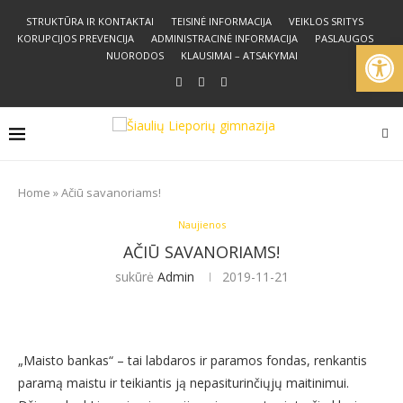
STRUKTŪRA IR KONTAKTAI
TEISINĖ INFORMACIJA
VEIKLOS SRITYS
KORUPCIJOS PREVENCIJA
ADMINISTRACINĖ INFORMACIJA
PASLAUGOS
Open
NUORODOS
KLAUSIMAI – ATSAKYMAI
Home
»
Ačiū savanoriams!
Naujienos
AČIŪ SAVANORIAMS!
sukūrė
Admin
2019-11-21
„Maisto bankas“ – tai labdaros ir paramos fondas, renkantis
paramą maistu ir teikiantis ją nepasiturinčiųjų maitinimui.