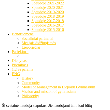
Spaudoje 2021-2022
Spaudoje 2020-2021
Spaudoje 2019-2020
Spaudoje 2018-2019
Spaudoje 2017-2018
Spaudoje 2016-2017
Spaudoje 2015-2016
Bendruomenė
Socialiniai partneriai
Mes jais didžiuojamės
Lieporiečiai
Pasiekimai
Dienynas
Priėmimas
1.2 % parama
ENG
History
Community
Model of Management in Lieporiu Gymnasium
Vission and mission of gymnasium
Philosophy
Ši svetainė naudoja slapukus. Jie naudojami tam, kad būtų