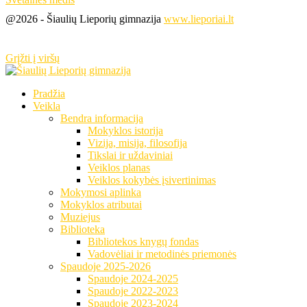
@2026 - Šiaulių Lieporių gimnazija
www.lieporiai.lt
Grįžti į viršų
Pradžia
Veikla
Bendra informacija
Mokyklos istorija
Vizija, misija, filosofija
Tikslai ir uždaviniai
Veiklos planas
Veiklos kokybės įsivertinimas
Mokymosi aplinka
Mokyklos atributai
Muziejus
Biblioteka
Bibliotekos knygų fondas
Vadovėliai ir metodinės priemonės
Spaudoje 2025-2026
Spaudoje 2024-2025
Spaudoje 2022-2023
Spaudoje 2023-2024