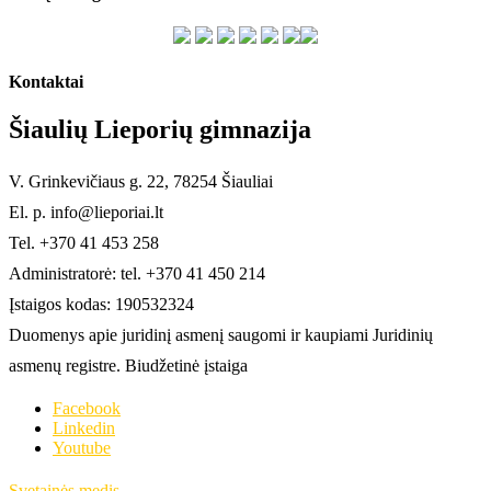
Kontaktai
Šiaulių Lieporių gimnazija
V. Grinkevičiaus g. 22, 78254 Šiauliai
El. p. info@lieporiai.lt
Tel. +370 41 453 258
Administratorė: tel. +370 41 450 214
Įstaigos kodas: 190532324
Duomenys apie juridinį asmenį saugomi ir kaupiami Juridinių
asmenų registre. Biudžetinė įstaiga
Facebook
Linkedin
Youtube
Svetainės medis