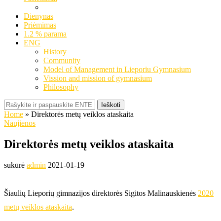
Dienynas
Priėmimas
1.2 % parama
ENG
History
Community
Model of Management in Lieporiu Gymnasium
Vission and mission of gymnasium
Philosophy
Ieškoti
Home
»
Direktorės metų veiklos ataskaita
Naujienos
Direktorės metų veiklos ataskaita
sukūrė
admin
2021-01-19
Šiaulių Lieporių gimnazijos direktorės Sigitos Malinauskienės
2020
metų veiklos ataskaita
.