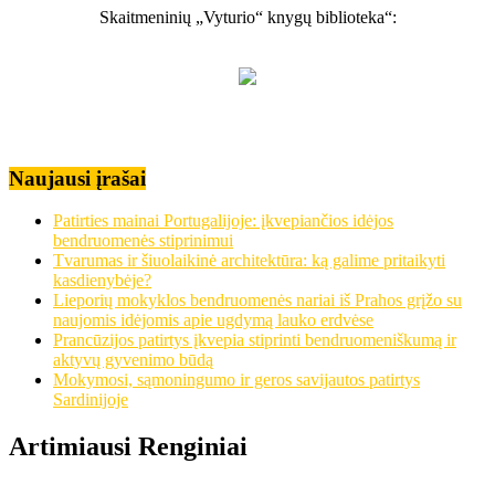
Skaitmeninių „Vyturio“ knygų biblioteka“:
Naujausi įrašai
Patirties mainai Portugalijoje: įkvepiančios idėjos
bendruomenės stiprinimui
Tvarumas ir šiuolaikinė architektūra: ką galime pritaikyti
kasdienybėje?
Lieporių mokyklos bendruomenės nariai iš Prahos grįžo su
naujomis idėjomis apie ugdymą lauko erdvėse
Prancūzijos patirtys įkvepia stiprinti bendruomeniškumą ir
aktyvų gyvenimo būdą
Mokymosi, sąmoningumo ir geros savijautos patirtys
Sardinijoje
Artimiausi Renginiai