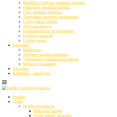
Biudžeto vykdymo ataskaitų rinkiniai
Finansinių ataskaitų rinkiniai
Ūkio subjektų priežiūra
Tarnybiniai lengvieji automobiliai
Lėšos veiklai viešinti
Atviri duomenys
Konsultavimasis su visuomene
Pranešėjų apsauga
Civilinė sauga
Paslaugos
Maitinimas
Švietimo pagalbos teikimas
Visuomenės sveikatos specialistas
Mokamos paslaugos
Nuorodos
Klausimai – atsakymai
Pradžia
Veikla
Bendra informacija
Mokyklos istorija
Vizija, misija, filosofija