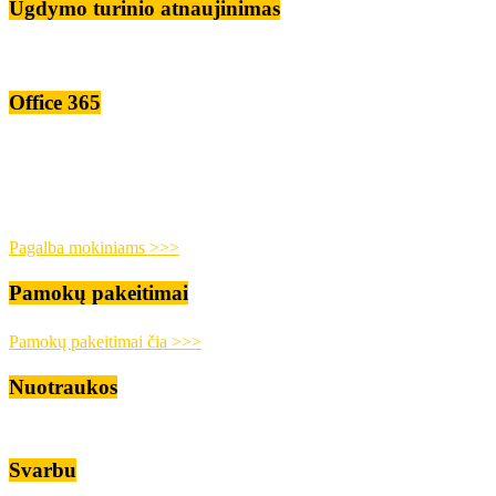
Ugdymo turinio atnaujinimas
Office 365
Pagalba mokiniams >>>
Pamokų pakeitimai
Pamokų pakeitimai čia >>>
Nuotraukos
Svarbu