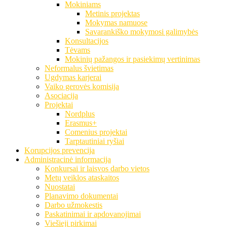
Mokiniams
Metinis projektas
Mokymas namuose
Savarankiško mokymosi galimybės
Konsultacijos
Tėvams
Mokinių pažangos ir pasiekimų vertinimas
Neformalus švietimas
Ugdymas karjerai
Vaiko gerovės komisija
Asociacija
Projektai
Nordplus
Erasmus+
Comenius projektai
Tarptautiniai ryšiai
Korupcijos prevencija
Administracinė informacija
Konkursai ir laisvos darbo vietos
Metų veiklos ataskaitos
Nuostatai
Planavimo dokumentai
Darbo užmokestis
Paskatinimai ir apdovanojimai
Viešieji pirkimai