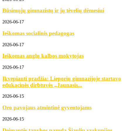
Būsimųjų gimnazistų ir jų tėvelių dėmesiui
2026-06-17
Ieškomas socialinis pedagogas
2026-06-17
Ieškomas anglų kalbos mokytojas
2026-06-17
Įkvepianti pradžia: Lieporių gimnazijoje startavo
edukacinės dirbtuvės „Jaunasis...
2026-06-15
Oro pavojaus atmintinė gyventojams
2026-06-15
Deimantės tapybos paroda Šiaulių vyskupijos