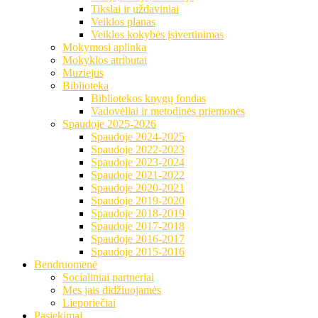
Tikslai ir uždaviniai
Veiklos planas
Veiklos kokybės įsivertinimas
Mokymosi aplinka
Mokyklos atributai
Muziejus
Biblioteka
Bibliotekos knygų fondas
Vadovėliai ir metodinės priemonės
Spaudoje 2025-2026
Spaudoje 2024-2025
Spaudoje 2022-2023
Spaudoje 2023-2024
Spaudoje 2021-2022
Spaudoje 2020-2021
Spaudoje 2019-2020
Spaudoje 2018-2019
Spaudoje 2017-2018
Spaudoje 2016-2017
Spaudoje 2015-2016
Bendruomenė
Socialiniai partneriai
Mes jais didžiuojamės
Lieporiečiai
Pasiekimai