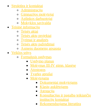
Struktūra ir kontaktai
Administracija
Gimnazijos mokytojai
Aplinkos darbuotojai
Mokyklos savivalda
Teisinė informacija
Teisės aktai
Teisės aktų projektai
Tyrimai ir analizės
Teisės aktų pažeidimai
Asmens duomenų apsauga
Veiklos sritys
Formalusis ugdymas
Ugdymo planas
Mokymas III-IV gimn. klasėse
Atostogos
Tvarkų aprašai
Mokytojams
Dokumentai mokytojams
Klasių auklėtojams
Atestacija
Konsultacijas ir pagalbą teikiančių
institucijų kontaktai
Rekomenduojama literatūra