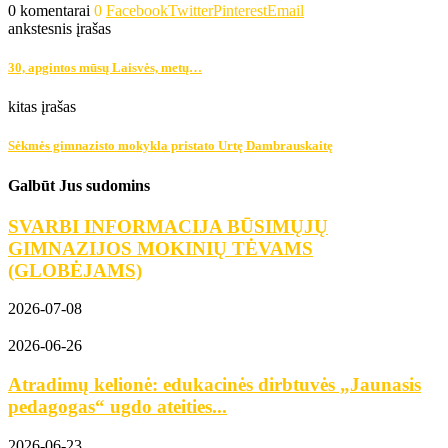
0 komentarai
0
Facebook
Twitter
Pinterest
Email
ankstesnis įrašas
30, apgintos mūsų Laisvės, metų…
kitas įrašas
Sėkmės gimnazisto mokykla pristato Urtę Dambrauskaitę
Galbūt Jus sudomins
SVARBI INFORMACIJA BŪSIMŲJŲ
GIMNAZIJOS MOKINIŲ TĖVAMS
(GLOBĖJAMS)
2026-07-08
2026-06-26
Atradimų kelionė: edukacinės dirbtuvės „Jaunasis
pedagogas“ ugdo ateities...
2026-06-23