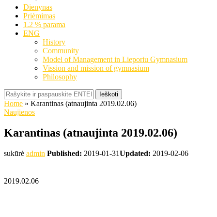
Dienynas
Priėmimas
1.2 % parama
ENG
History
Community
Model of Management in Lieporiu Gymnasium
Vission and mission of gymnasium
Philosophy
Ieškoti
Home
»
Karantinas (atnaujinta 2019.02.06)
Naujienos
Karantinas (atnaujinta 2019.02.06)
sukūrė
admin
Published:
2019-01-31
Updated:
2019-02-06
2019.02.06