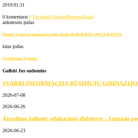
2019.01.31
0 komentarai
0
Facebook
Twitter
Pinterest
Email
ankstesnis įrašas
Šiaulių Lieporių gimnazija siūlo darbą KARJEROS SPECIALISTUI
kitas įrašas
Sveikiname Vykintą
Galbūt Jus sudomins
SVARBI INFORMACIJA BŪSIMŲJŲ GIMNAZIJO
2026-07-08
2026-06-26
Atradimų kelionė: edukacinės dirbtuvės „Jaunasis ped
2026-06-23