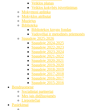
Veiklos planas
Veiklos kokybės įsivertinimas
Mokymosi aplinka
Mokyklos atributai
Muziejus
Biblioteka
Bibliotekos knygų fondas
Vadovėliai ir metodinės priemonės
Spaudoje 2025-2026
Spaudoje 2024-2025
Spaudoje 2022-2023
Spaudoje 2023-2024
Spaudoje 2021-2022
Spaudoje 2020-2021
Spaudoje 2019-2020
Spaudoje 2018-2019
Spaudoje 2017-2018
Spaudoje 2016-2017
Spaudoje 2015-2016
Bendruomenė
Socialiniai partneriai
Mes jais didžiuojamės
Lieporiečiai
Pasiekimai