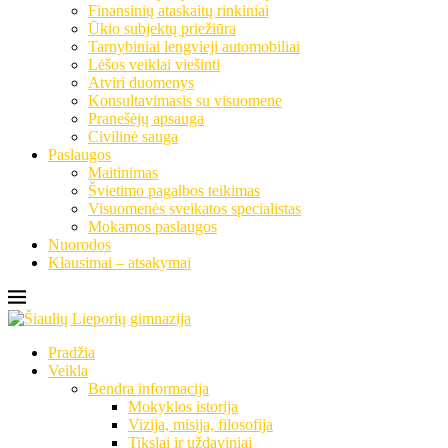
Finansinių ataskaitų rinkiniai
Ūkio subjektų priežiūra
Tarnybiniai lengvieji automobiliai
Lėšos veiklai viešinti
Atviri duomenys
Konsultavimasis su visuomene
Pranešėjų apsauga
Civilinė sauga
Paslaugos
Maitinimas
Švietimo pagalbos teikimas
Visuomenės sveikatos specialistas
Mokamos paslaugos
Nuorodos
Klausimai – atsakymai
Pradžia
Veikla
Bendra informacija
Mokyklos istorija
Vizija, misija, filosofija
Tikslai ir uždaviniai