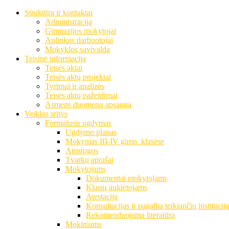
Struktūra ir kontaktai
Administracija
Gimnazijos mokytojai
Aplinkos darbuotojai
Mokyklos savivalda
Teisinė informacija
Teisės aktai
Teisės aktų projektai
Tyrimai ir analizės
Teisės aktų pažeidimai
Asmens duomenų apsauga
Veiklos sritys
Formalusis ugdymas
Ugdymo planas
Mokymas III-IV gimn. klasėse
Atostogos
Tvarkų aprašai
Mokytojams
Dokumentai mokytojams
Klasių auklėtojams
Atestacija
Konsultacijas ir pagalbą teikiančių institucij
Rekomenduojama literatūra
Mokiniams