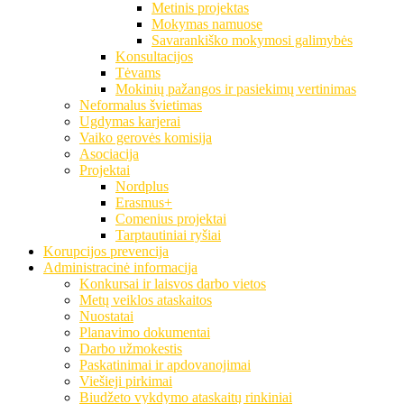
Metinis projektas
Mokymas namuose
Savarankiško mokymosi galimybės
Konsultacijos
Tėvams
Mokinių pažangos ir pasiekimų vertinimas
Neformalus švietimas
Ugdymas karjerai
Vaiko gerovės komisija
Asociacija
Projektai
Nordplus
Erasmus+
Comenius projektai
Tarptautiniai ryšiai
Korupcijos prevencija
Administracinė informacija
Konkursai ir laisvos darbo vietos
Metų veiklos ataskaitos
Nuostatai
Planavimo dokumentai
Darbo užmokestis
Paskatinimai ir apdovanojimai
Viešieji pirkimai
Biudžeto vykdymo ataskaitų rinkiniai