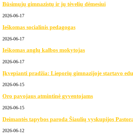
Būsimųjų gimnazistų ir jų tėvelių dėmesiui
2026-06-17
Ieškomas socialinis pedagogas
2026-06-17
Ieškomas anglų kalbos mokytojas
2026-06-17
Įkvepianti pradžia: Lieporių gimnazijoje startavo edu
2026-06-15
Oro pavojaus atmintinė gyventojams
2026-06-15
Deimantės tapybos paroda Šiaulių vyskupijos Pastora
2026-06-12