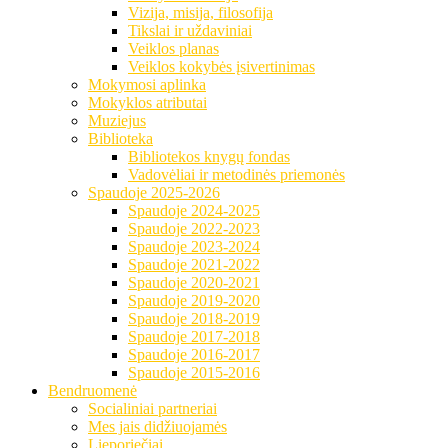
Vizija, misija, filosofija
Tikslai ir uždaviniai
Veiklos planas
Veiklos kokybės įsivertinimas
Mokymosi aplinka
Mokyklos atributai
Muziejus
Biblioteka
Bibliotekos knygų fondas
Vadovėliai ir metodinės priemonės
Spaudoje 2025-2026
Spaudoje 2024-2025
Spaudoje 2022-2023
Spaudoje 2023-2024
Spaudoje 2021-2022
Spaudoje 2020-2021
Spaudoje 2019-2020
Spaudoje 2018-2019
Spaudoje 2017-2018
Spaudoje 2016-2017
Spaudoje 2015-2016
Bendruomenė
Socialiniai partneriai
Mes jais didžiuojamės
Lieporiečiai