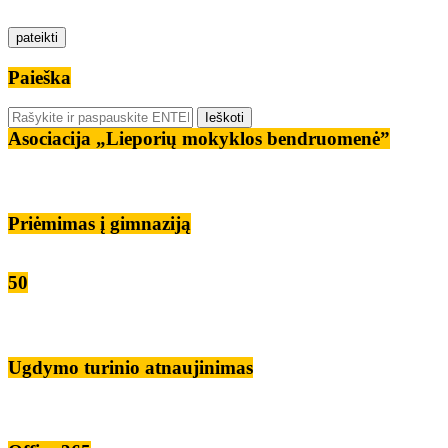
Paieška
Asociacija „Lieporių mokyklos bendruomenė”
Priėmimas į gimnaziją
50
Ugdymo turinio atnaujinimas