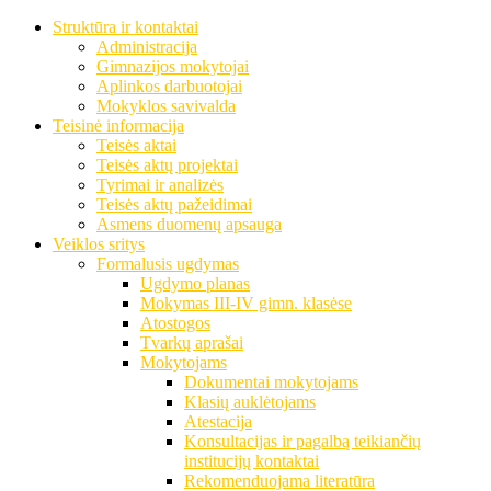
Struktūra ir kontaktai
Administracija
Gimnazijos mokytojai
Aplinkos darbuotojai
Mokyklos savivalda
Teisinė informacija
Teisės aktai
Teisės aktų projektai
Tyrimai ir analizės
Teisės aktų pažeidimai
Asmens duomenų apsauga
Veiklos sritys
Formalusis ugdymas
Ugdymo planas
Mokymas III-IV gimn. klasėse
Atostogos
Tvarkų aprašai
Mokytojams
Dokumentai mokytojams
Klasių auklėtojams
Atestacija
Konsultacijas ir pagalbą teikiančių
institucijų kontaktai
Rekomenduojama literatūra