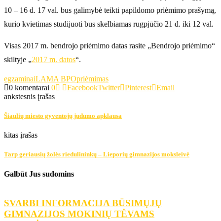
10 – 16 d. 17 val. bus galimybė teikti papildomo priėmimo prašymą,
kurio kvietimas studijuoti bus skelbiamas rugpjūčio 21 d. iki 12 val.
Visas 2017 m. bendrojo priėmimo datas rasite „Bendrojo priėmimo“
skiltyje „
2017 m. datos
“.
egzaminai
LAMA BPO
priėmimas
0 komentarai
0
Facebook
Twitter
Pinterest
Email
ankstesnis įrašas
Šiaulių miesto gyventojų judumo apklausa
kitas įrašas
Tarp geriausių žolės riedulininkų – Lieporių gimnazijos moksleivė
Galbūt Jus sudomins
SVARBI INFORMACIJA BŪSIMŲJŲ
2
GIMNAZIJOS MOKINIŲ TĖVAMS