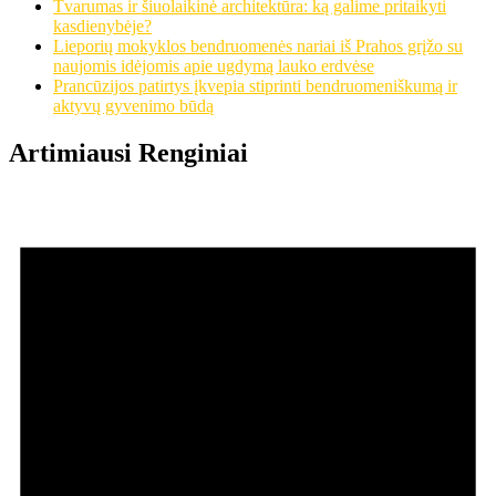
Tvarumas ir šiuolaikinė architektūra: ką galime pritaikyti
kasdienybėje?
Lieporių mokyklos bendruomenės nariai iš Prahos grįžo su
naujomis idėjomis apie ugdymą lauko erdvėse
Prancūzijos patirtys įkvepia stiprinti bendruomeniškumą ir
aktyvų gyvenimo būdą
Artimiausi Renginiai