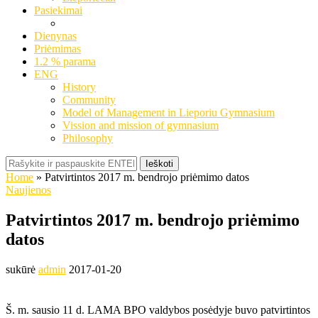
Pasiekimai
Dienynas
Priėmimas
1.2 % parama
ENG
History
Community
Model of Management in Lieporiu Gymnasium
Vission and mission of gymnasium
Philosophy
Ieškoti
Home
»
Patvirtintos 2017 m. bendrojo priėmimo datos
Naujienos
Patvirtintos 2017 m. bendrojo priėmimo
datos
sukūrė
admin
2017-01-20
Š. m. sausio 11 d. LAMA BPO valdybos posėdyje buvo patvirtintos