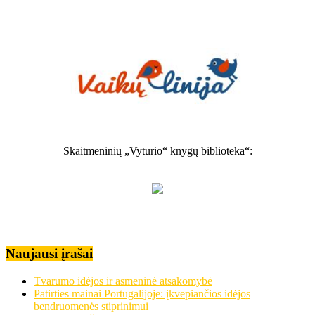
Skaitmeninių „Vyturio“ knygų biblioteka“:
Naujausi įrašai
Tvarumo idėjos ir asmeninė atsakomybė
Patirties mainai Portugalijoje: įkvepiančios idėjos
bendruomenės stiprinimui