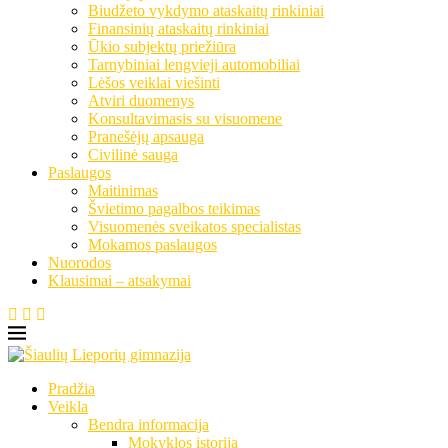
Biudžeto vykdymo ataskaitų rinkiniai
Finansinių ataskaitų rinkiniai
Ūkio subjektų priežiūra
Tarnybiniai lengvieji automobiliai
Lėšos veiklai viešinti
Atviri duomenys
Konsultavimasis su visuomene
Pranešėjų apsauga
Civilinė sauga
Paslaugos
Maitinimas
Švietimo pagalbos teikimas
Visuomenės sveikatos specialistas
Mokamos paslaugos
Nuorodos
Klausimai – atsakymai
Pradžia
Veikla
Bendra informacija
Mokyklos istorija