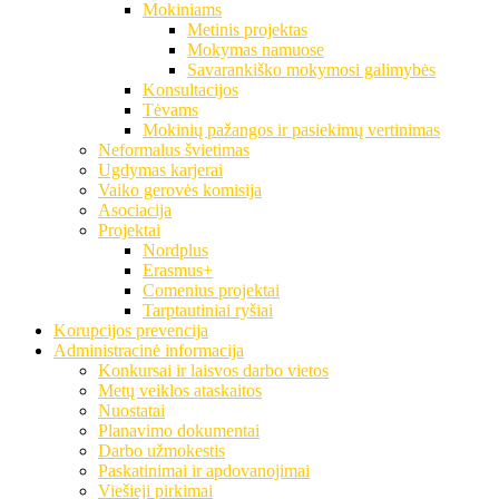
Mokiniams
Metinis projektas
Mokymas namuose
Savarankiško mokymosi galimybės
Konsultacijos
Tėvams
Mokinių pažangos ir pasiekimų vertinimas
Neformalus švietimas
Ugdymas karjerai
Vaiko gerovės komisija
Asociacija
Projektai
Nordplus
Erasmus+
Comenius projektai
Tarptautiniai ryšiai
Korupcijos prevencija
Administracinė informacija
Konkursai ir laisvos darbo vietos
Metų veiklos ataskaitos
Nuostatai
Planavimo dokumentai
Darbo užmokestis
Paskatinimai ir apdovanojimai
Viešieji pirkimai