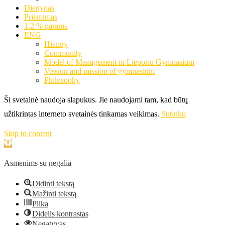
Dienynas
Priėmimas
1.2 % parama
ENG
History
Community
Model of Management in Lieporiu Gymnasium
Vission and mission of gymnasium
Philosophy
Ši svetainė naudoja slapukus. Jie naudojami tam, kad būtų
užtikrintas interneto svetainės tinkamas veikimas.
Sutinku
Skip to content
Open
toolbar
Asmenims su negalia
Didinti tekstą
Mažinti tekstą
Pilka
Didelis kontrastas
Negatyvas