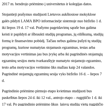
2017 m. bendrojo priėmimo į universitetus ir kolegijas datos.
Stojantieji prašymus studijuoti Lietuvos aukštosiose mokyklose
galės pildyti LAMA BPO informacinėje sistemoje nuo birželio 1 d.
iki liepos 19 d. 17 val. Prašymo pageidavimų sąraše bus galima
keisti ir papildyti ar išbraukti studijų programas, jų eiliškumą, studijų
formą ir finansavimo pobūdį. Tačiau nebus galima įrašyti tų studijų
programų, kuriose numatytas stojamasis egzaminas, testas arba
motyvacijos vertinimas jau bus įvykę arba iki pagrindinės stojamųjų
egzaminų sesijos metu tvarkaraštyje numatyto stojamojo egzamino,
testo arba motyvacijos vertinimo liks mažiau kaip 24 valandos.
Pagrindinė stojamųjų egzaminų sesija vyks birželio 16 d. – liepos 7
d.
Pagrindinio priėmimo pirmojo etapo kvietimas studijuoti bus
paskelbtas liepos 24 d. iki 12 val., antrojo etapo – rugpjūčio 1 d. iki
17 val. Po pagrindinio priėmimo likus laisvų studijų vietų rugpjūčio