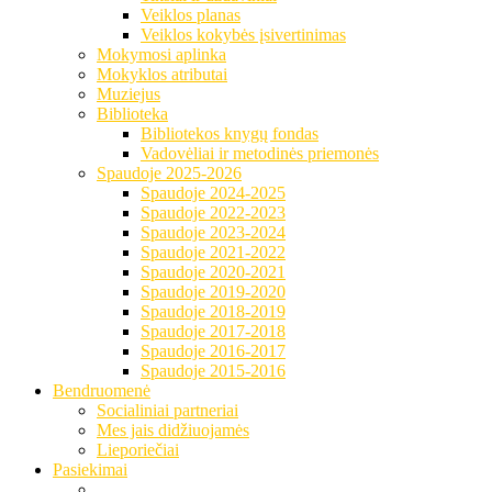
Veiklos planas
Veiklos kokybės įsivertinimas
Mokymosi aplinka
Mokyklos atributai
Muziejus
Biblioteka
Bibliotekos knygų fondas
Vadovėliai ir metodinės priemonės
Spaudoje 2025-2026
Spaudoje 2024-2025
Spaudoje 2022-2023
Spaudoje 2023-2024
Spaudoje 2021-2022
Spaudoje 2020-2021
Spaudoje 2019-2020
Spaudoje 2018-2019
Spaudoje 2017-2018
Spaudoje 2016-2017
Spaudoje 2015-2016
Bendruomenė
Socialiniai partneriai
Mes jais didžiuojamės
Lieporiečiai
Pasiekimai