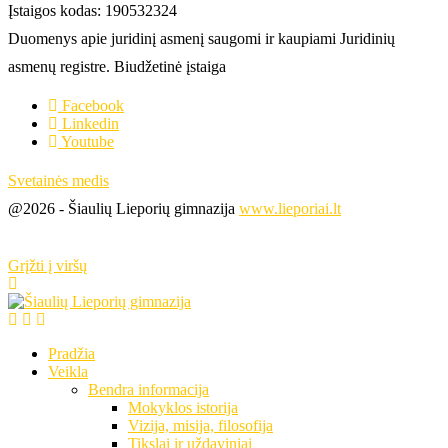
Įstaigos kodas: 190532324
Duomenys apie juridinį asmenį saugomi ir kaupiami Juridinių
asmenų registre. Biudžetinė įstaiga
Facebook
Linkedin
Youtube
Svetainės medis
@2026 - Šiaulių Lieporių gimnazija
www.lieporiai.lt
Grįžti į viršų
Pradžia
Veikla
Bendra informacija
Mokyklos istorija
Vizija, misija, filosofija
Tikslai ir uždaviniai