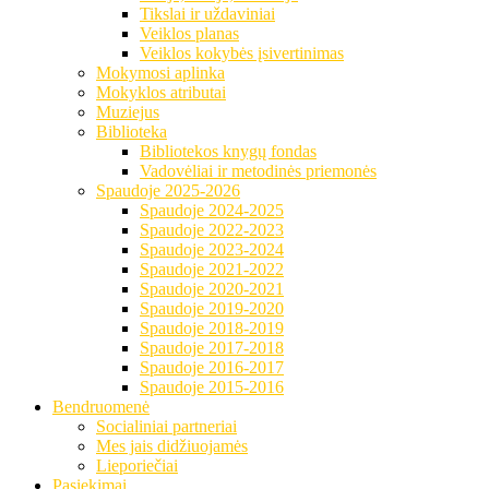
Tikslai ir uždaviniai
Veiklos planas
Veiklos kokybės įsivertinimas
Mokymosi aplinka
Mokyklos atributai
Muziejus
Biblioteka
Bibliotekos knygų fondas
Vadovėliai ir metodinės priemonės
Spaudoje 2025-2026
Spaudoje 2024-2025
Spaudoje 2022-2023
Spaudoje 2023-2024
Spaudoje 2021-2022
Spaudoje 2020-2021
Spaudoje 2019-2020
Spaudoje 2018-2019
Spaudoje 2017-2018
Spaudoje 2016-2017
Spaudoje 2015-2016
Bendruomenė
Socialiniai partneriai
Mes jais didžiuojamės
Lieporiečiai
Pasiekimai