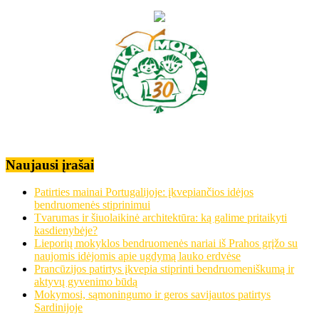
Naujausi įrašai
Patirties mainai Portugalijoje: įkvepiančios idėjos
bendruomenės stiprinimui
Tvarumas ir šiuolaikinė architektūra: ką galime pritaikyti
kasdienybėje?
Lieporių mokyklos bendruomenės nariai iš Prahos grįžo su
naujomis idėjomis apie ugdymą lauko erdvėse
Prancūzijos patirtys įkvepia stiprinti bendruomeniškumą ir
aktyvų gyvenimo būdą
Mokymosi, sąmoningumo ir geros savijautos patirtys
Sardinijoje