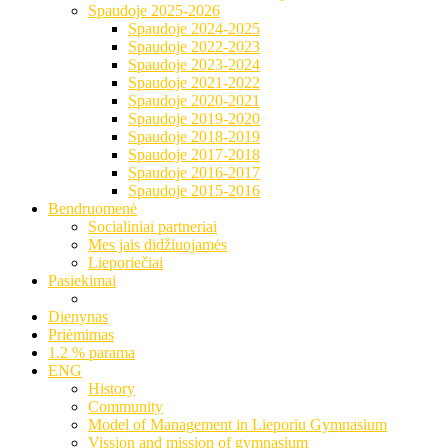
Spaudoje 2025-2026
Spaudoje 2024-2025
Spaudoje 2022-2023
Spaudoje 2023-2024
Spaudoje 2021-2022
Spaudoje 2020-2021
Spaudoje 2019-2020
Spaudoje 2018-2019
Spaudoje 2017-2018
Spaudoje 2016-2017
Spaudoje 2015-2016
Bendruomenė
Socialiniai partneriai
Mes jais didžiuojamės
Lieporiečiai
Pasiekimai
Dienynas
Priėmimas
1.2 % parama
ENG
History
Community
Model of Management in Lieporiu Gymnasium
Vission and mission of gymnasium