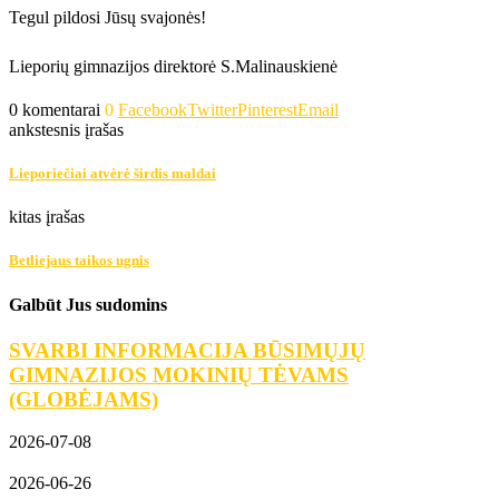
Tegul pildosi Jūsų svajonės!
Lieporių gimnazijos direktorė S.Malinauskienė
0 komentarai
0
Facebook
Twitter
Pinterest
Email
ankstesnis įrašas
Lieporiečiai atvėrė širdis maldai
kitas įrašas
Betliejaus taikos ugnis
Galbūt Jus sudomins
SVARBI INFORMACIJA BŪSIMŲJŲ
GIMNAZIJOS MOKINIŲ TĖVAMS
(GLOBĖJAMS)
2026-07-08
2026-06-26