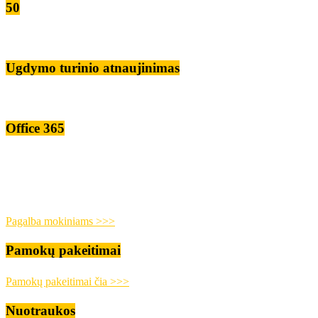
50
Ugdymo turinio atnaujinimas
Office 365
Pagalba mokiniams >>>
Pamokų pakeitimai
Pamokų pakeitimai čia >>>
Nuotraukos