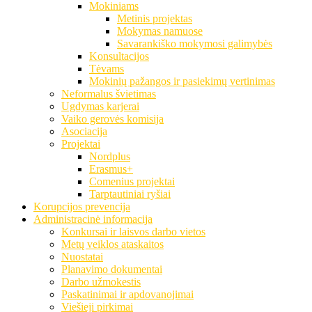
Mokiniams
Metinis projektas
Mokymas namuose
Savarankiško mokymosi galimybės
Konsultacijos
Tėvams
Mokinių pažangos ir pasiekimų vertinimas
Neformalus švietimas
Ugdymas karjerai
Vaiko gerovės komisija
Asociacija
Projektai
Nordplus
Erasmus+
Comenius projektai
Tarptautiniai ryšiai
Korupcijos prevencija
Administracinė informacija
Konkursai ir laisvos darbo vietos
Metų veiklos ataskaitos
Nuostatai
Planavimo dokumentai
Darbo užmokestis
Paskatinimai ir apdovanojimai
Viešieji pirkimai