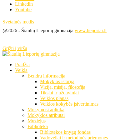
Linkedin
Youtube
Svetainės medis
@2026 - Šiaulių Lieporių gimnazija
www.lieporiai.lt
Grįžti į viršų
Pradžia
Veikla
Bendra informacija
Mokyklos istorija
Vizija, misija, filosofija
Tikslai ir uždaviniai
Veiklos planas
Veiklos kokybės įsivertinimas
Mokymosi aplinka
Mokyklos atributai
Muziejus
Biblioteka
Bibliotekos knygų fondas
Vadovėliai ir metodinės priemonės