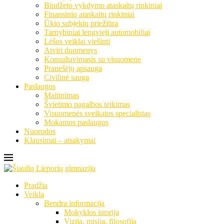
Biudžeto vykdymo ataskaitų rinkiniai
Finansinių ataskaitų rinkiniai
Ūkio subjektų priežiūra
Tarnybiniai lengvieji automobiliai
Lėšos veiklai viešinti
Atviri duomenys
Konsultavimasis su visuomene
Pranešėjų apsauga
Civilinė sauga
Paslaugos
Maitinimas
Švietimo pagalbos teikimas
Visuomenės sveikatos specialistas
Mokamos paslaugos
Nuorodos
Klausimai – atsakymai
Pradžia
Veikla
Bendra informacija
Mokyklos istorija
Vizija, misija, filosofija