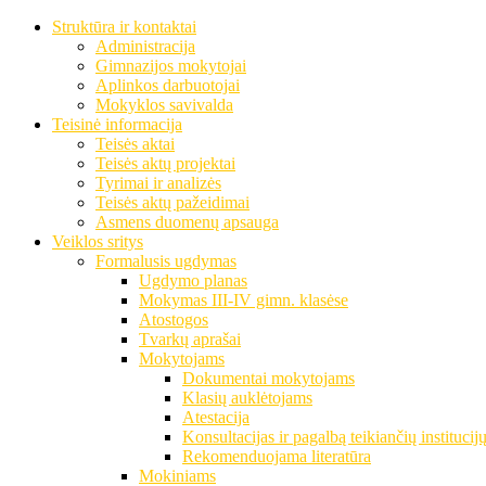
Struktūra ir kontaktai
Administracija
Gimnazijos mokytojai
Aplinkos darbuotojai
Mokyklos savivalda
Teisinė informacija
Teisės aktai
Teisės aktų projektai
Tyrimai ir analizės
Teisės aktų pažeidimai
Asmens duomenų apsauga
Veiklos sritys
Formalusis ugdymas
Ugdymo planas
Mokymas III-IV gimn. klasėse
Atostogos
Tvarkų aprašai
Mokytojams
Dokumentai mokytojams
Klasių auklėtojams
Atestacija
Konsultacijas ir pagalbą teikiančių institucij
Rekomenduojama literatūra
Mokiniams