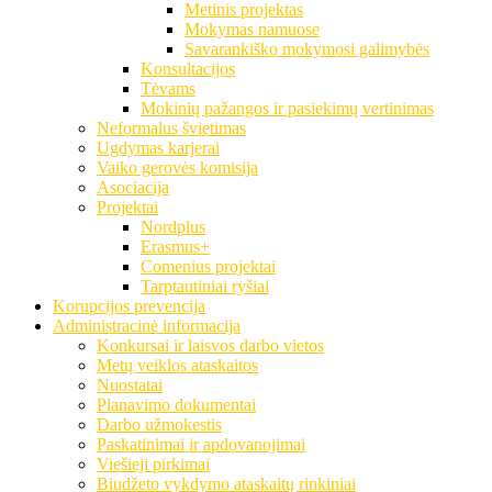
Metinis projektas
Mokymas namuose
Savarankiško mokymosi galimybės
Konsultacijos
Tėvams
Mokinių pažangos ir pasiekimų vertinimas
Neformalus švietimas
Ugdymas karjerai
Vaiko gerovės komisija
Asociacija
Projektai
Nordplus
Erasmus+
Comenius projektai
Tarptautiniai ryšiai
Korupcijos prevencija
Administracinė informacija
Konkursai ir laisvos darbo vietos
Metų veiklos ataskaitos
Nuostatai
Planavimo dokumentai
Darbo užmokestis
Paskatinimai ir apdovanojimai
Viešieji pirkimai
Biudžeto vykdymo ataskaitų rinkiniai