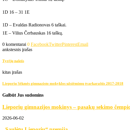
1D 16 – 31 1E
1D – Evaldas Radionovas 6 taškai.
1E – Vilius Čerbauskas 16 taškų.
0 komentarai
0
Facebook
Twitter
Pinterest
Email
ankstesnis įrašas
Tyrėjų naktis
kitas įrašas
Lieporių Sėkmės gimnazisto mokyklos užsiėmimų tvarkaraštis 2017-2018
Galbūt Jus sudomins
Lieporių gimnazijos mokinys – pasakų sekimo čempi
2026-06-02
„Saulėtų Lieporių“ premija