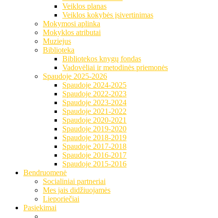
Veiklos planas
Veiklos kokybės įsivertinimas
Mokymosi aplinka
Mokyklos atributai
Muziejus
Biblioteka
Bibliotekos knygų fondas
Vadovėliai ir metodinės priemonės
Spaudoje 2025-2026
Spaudoje 2024-2025
Spaudoje 2022-2023
Spaudoje 2023-2024
Spaudoje 2021-2022
Spaudoje 2020-2021
Spaudoje 2019-2020
Spaudoje 2018-2019
Spaudoje 2017-2018
Spaudoje 2016-2017
Spaudoje 2015-2016
Bendruomenė
Socialiniai partneriai
Mes jais didžiuojamės
Lieporiečiai
Pasiekimai