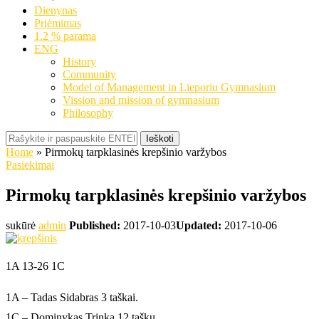
Dienynas
Priėmimas
1.2 % parama
ENG
History
Community
Model of Management in Lieporiu Gymnasium
Vission and mission of gymnasium
Philosophy
Ieškoti
Home
»
Pirmokų tarpklasinės krepšinio varžybos
Pasiekimai
Pirmokų tarpklasinės krepšinio varžybos
sukūrė
admin
Published:
2017-10-03
Updated:
2017-10-06
1A 13-26 1C
1A – Tadas Sidabras 3 taškai.
1C – Dominykas Trinka 12 taškų.