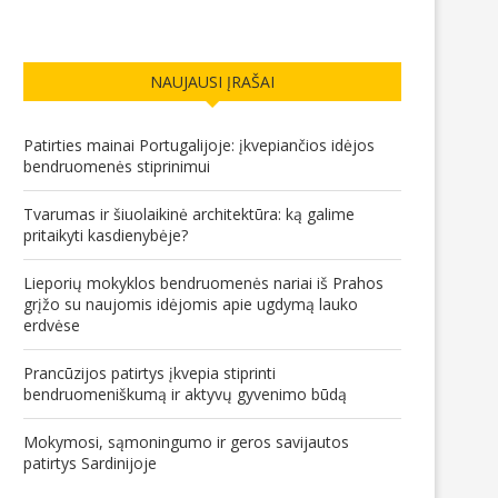
NAUJAUSI ĮRAŠAI
Patirties mainai Portugalijoje: įkvepiančios idėjos
bendruomenės stiprinimui
Tvarumas ir šiuolaikinė architektūra: ką galime
pritaikyti kasdienybėje?
Lieporių mokyklos bendruomenės nariai iš Prahos
grįžo su naujomis idėjomis apie ugdymą lauko
erdvėse
Prancūzijos patirtys įkvepia stiprinti
bendruomeniškumą ir aktyvų gyvenimo būdą
Mokymosi, sąmoningumo ir geros savijautos
patirtys Sardinijoje