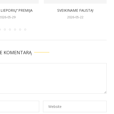
INAME FAUSTĄ!
SVEIKINAME LIETUVOS GIMNAZIJŲ
REGBIO 7X7 TURNYRO
2026-05-22
NUGALĖTOJUS!
2026-05-22
TE KOMENTARĄ