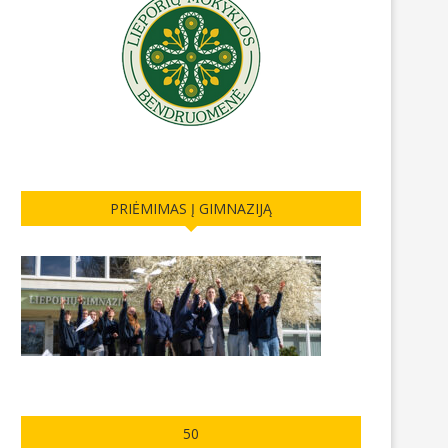
PRIĖMIMAS Į GIMNAZIJĄ
50