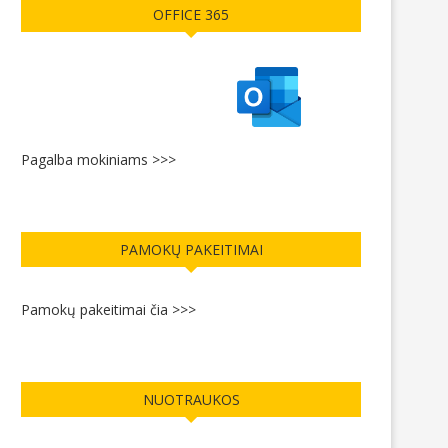
OFFICE 365
Pagalba mokiniams >>>
PAMOKŲ PAKEITIMAI
Pamokų pakeitimai čia >>>
NUOTRAUKOS