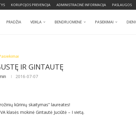
TYS
KORUPCIJOS PREVENCIJA
ADMINISTRACINĖ INFORMACIJA
PASLAUGOS
PRADŽIA
VEIKLA
BENDRUOMENĖ
PASIEKIMAI
DIEN
Pasiekimai
GUSTĘ IR GINTAUTĘ
min
2016-07-07
ožinių kūrinių skaitymas” laureates!
VA klasės mokinė Gintautė Juciūtė – I vietą.