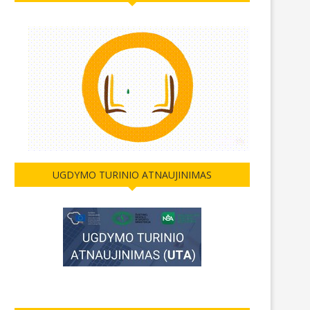
MENINIO SKAITYMO KONKURSO
FAUSTAS PIVORIŪNAS –
ANGLŲ KALBA „THE HUMAN
GERIAUSIŲ LIETUVOS FI
STORY“...
2026-04-22
2026-05-08
UGDYMO TURINIO ATNAUJINIMAS