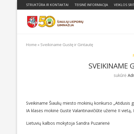
STRUKTŪRA IR KONTAKTAI
TEISINĖ INFORMACIJA
VEIKLOS SRI
Home
»
Sveikiname Gustę ir Gintautę
SVEIKINAME 
sukūrė
Ad
Sveikiname Šiaulių miesto mokinių konkurso „Atidusis gr
IA klasės mokinė Gustė Valantinavičiūtė užėmė II vietą, I
Lietuvių kalbos mokytoja Sandra Puzarienė