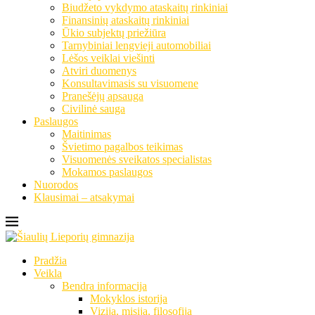
Biudžeto vykdymo ataskaitų rinkiniai
Finansinių ataskaitų rinkiniai
Ūkio subjektų priežiūra
Tarnybiniai lengvieji automobiliai
Lėšos veiklai viešinti
Atviri duomenys
Konsultavimasis su visuomene
Pranešėjų apsauga
Civilinė sauga
Paslaugos
Maitinimas
Švietimo pagalbos teikimas
Visuomenės sveikatos specialistas
Mokamos paslaugos
Nuorodos
Klausimai – atsakymai
Pradžia
Veikla
Bendra informacija
Mokyklos istorija
Vizija, misija, filosofija