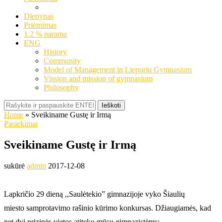
Dienynas
Priėmimas
1.2 % parama
ENG
History
Community
Model of Management in Lieporiu Gymnasium
Vission and mission of gymnasium
Philosophy
Ieškoti
Home
»
Sveikiname Gustę ir Irmą
Pasiekimai
Sveikiname Gustę ir Irmą
sukūrė
admin
2017-12-08
Lapkričio 29 dieną ,,Saulėtekio” gimnazijoje vyko Šiaulių
miesto samprotavimo rašinio kūrimo konkursas. Džiaugiamės, kad
net dvi prizinės vietos atiteko mūsų gimnazistėms: