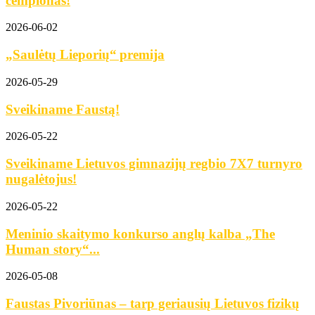
čempionas!
2026-06-02
„Saulėtų Lieporių“ premija
2026-05-29
Sveikiname Faustą!
2026-05-22
Sveikiname Lietuvos gimnazijų regbio 7X7 turnyro
nugalėtojus!
2026-05-22
Meninio skaitymo konkurso anglų kalba „The
Human story“...
2026-05-08
Faustas Pivoriūnas – tarp geriausių Lietuvos fizikų