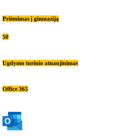
Priėmimas į gimnaziją
50
Ugdymo turinio atnaujinimas
Office 365