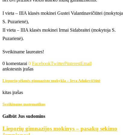
I vieta – IIIA klasės mokinei Gustei Valantinavičiūtei (mokytoja
S. Puzarienė),
II vieta – IIIA klasės mokinei Irmai Sidabraitei (mokytoja S.
Puzarienė).
Sveikiname laureates!
0 komentarai
0
Facebook
Twitter
Pinterest
Email
ankstesnis įrašas
Lieporių sėkmės gimnazisto mokykla – Ieva Adukevičiūtė
kitas įrašas
Sveikiname matematikus
Galbūt Jus sudomins
Lieporių gimnazijos mokinys – pasakų sekimo