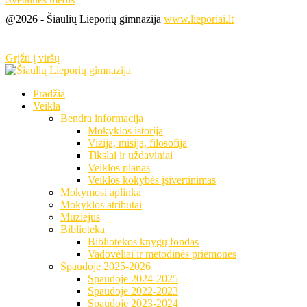
@2026 - Šiaulių Lieporių gimnazija
www.lieporiai.lt
Grįžti į viršų
Pradžia
Veikla
Bendra informacija
Mokyklos istorija
Vizija, misija, filosofija
Tikslai ir uždaviniai
Veiklos planas
Veiklos kokybės įsivertinimas
Mokymosi aplinka
Mokyklos atributai
Muziejus
Biblioteka
Bibliotekos knygų fondas
Vadovėliai ir metodinės priemonės
Spaudoje 2025-2026
Spaudoje 2024-2025
Spaudoje 2022-2023
Spaudoje 2023-2024