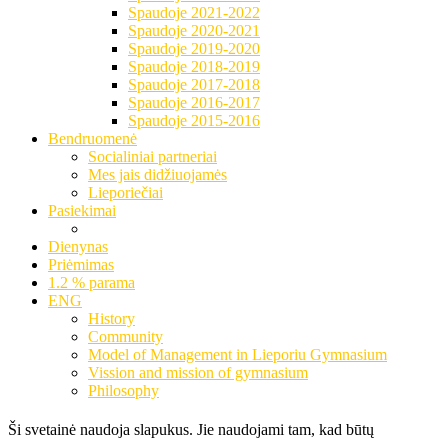
Spaudoje 2021-2022
Spaudoje 2020-2021
Spaudoje 2019-2020
Spaudoje 2018-2019
Spaudoje 2017-2018
Spaudoje 2016-2017
Spaudoje 2015-2016
Bendruomenė
Socialiniai partneriai
Mes jais didžiuojamės
Lieporiečiai
Pasiekimai
Dienynas
Priėmimas
1.2 % parama
ENG
History
Community
Model of Management in Lieporiu Gymnasium
Vission and mission of gymnasium
Philosophy
Ši svetainė naudoja slapukus. Jie naudojami tam, kad būtų