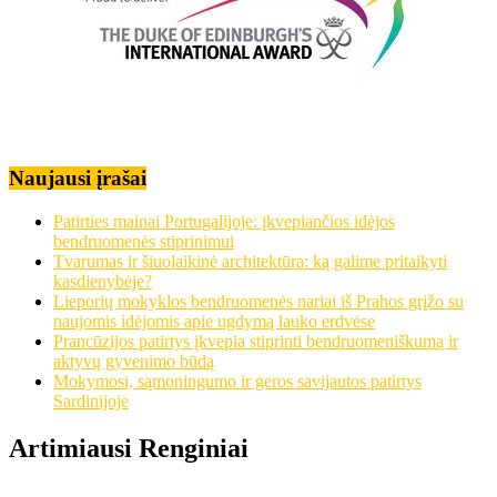
Naujausi įrašai
Patirties mainai Portugalijoje: įkvepiančios idėjos
bendruomenės stiprinimui
Tvarumas ir šiuolaikinė architektūra: ką galime pritaikyti
kasdienybėje?
Lieporių mokyklos bendruomenės nariai iš Prahos grįžo su
naujomis idėjomis apie ugdymą lauko erdvėse
Prancūzijos patirtys įkvepia stiprinti bendruomeniškumą ir
aktyvų gyvenimo būdą
Mokymosi, sąmoningumo ir geros savijautos patirtys
Sardinijoje
Artimiausi Renginiai