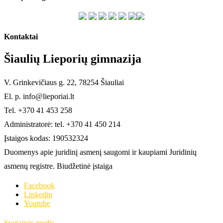
Kontaktai
Šiaulių Lieporių gimnazija
V. Grinkevičiaus g. 22, 78254 Šiauliai
El. p. info@lieporiai.lt
Tel. +370 41 453 258
Administratorė: tel. +370 41 450 214
Įstaigos kodas: 190532324
Duomenys apie juridinį asmenį saugomi ir kaupiami Juridinių
asmenų registre. Biudžetinė įstaiga
Facebook
Linkedin
Youtube
Svetainės medis