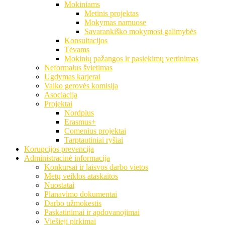
Mokiniams
Metinis projektas
Mokymas namuose
Savarankiško mokymosi galimybės
Konsultacijos
Tėvams
Mokinių pažangos ir pasiekimų vertinimas
Neformalus švietimas
Ugdymas karjerai
Vaiko gerovės komisija
Asociacija
Projektai
Nordplus
Erasmus+
Comenius projektai
Tarptautiniai ryšiai
Korupcijos prevencija
Administracinė informacija
Konkursai ir laisvos darbo vietos
Metų veiklos ataskaitos
Nuostatai
Planavimo dokumentai
Darbo užmokestis
Paskatinimai ir apdovanojimai
Viešieji pirkimai