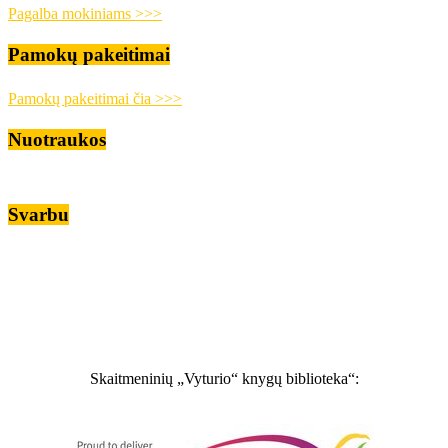
Pagalba mokiniams >>>
Pamokų pakeitimai
Pamokų pakeitimai čia >>>
Nuotraukos
Svarbu
Skaitmeninių „Vyturio“ knygų biblioteka“: