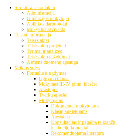
Struktūra ir kontaktai
Administracija
Gimnazijos mokytojai
Aplinkos darbuotojai
Mokyklos savivalda
Teisinė informacija
Teisės aktai
Teisės aktų projektai
Tyrimai ir analizės
Teisės aktų pažeidimai
Asmens duomenų apsauga
Veiklos sritys
Formalusis ugdymas
Ugdymo planas
Mokymas III-IV gimn. klasėse
Atostogos
Tvarkų aprašai
Mokytojams
Dokumentai mokytojams
Klasių auklėtojams
Atestacija
Konsultacijas ir pagalbą teikiančių
institucijų kontaktai
Rekomenduojama literatūra