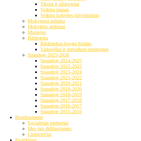
Tikslai ir uždaviniai
Veiklos planas
Veiklos kokybės įsivertinimas
Mokymosi aplinka
Mokyklos atributai
Muziejus
Biblioteka
Bibliotekos knygų fondas
Vadovėliai ir metodinės priemonės
Spaudoje 2025-2026
Spaudoje 2024-2025
Spaudoje 2022-2023
Spaudoje 2023-2024
Spaudoje 2021-2022
Spaudoje 2020-2021
Spaudoje 2019-2020
Spaudoje 2018-2019
Spaudoje 2017-2018
Spaudoje 2016-2017
Spaudoje 2015-2016
Bendruomenė
Socialiniai partneriai
Mes jais didžiuojamės
Lieporiečiai
Pasiekimai