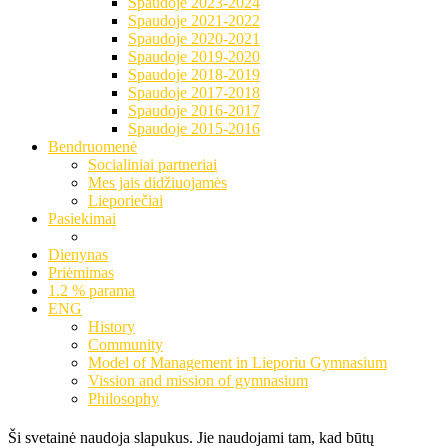
Spaudoje 2023-2024
Spaudoje 2021-2022
Spaudoje 2020-2021
Spaudoje 2019-2020
Spaudoje 2018-2019
Spaudoje 2017-2018
Spaudoje 2016-2017
Spaudoje 2015-2016
Bendruomenė
Socialiniai partneriai
Mes jais didžiuojamės
Lieporiečiai
Pasiekimai
Dienynas
Priėmimas
1.2 % parama
ENG
History
Community
Model of Management in Lieporiu Gymnasium
Vission and mission of gymnasium
Philosophy
Ši svetainė naudoja slapukus. Jie naudojami tam, kad būtų