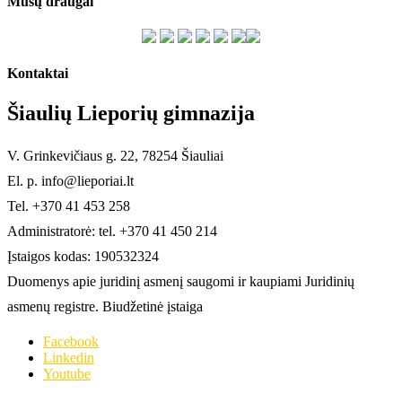
Mūsų draugai
Kontaktai
Šiaulių Lieporių gimnazija
V. Grinkevičiaus g. 22, 78254 Šiauliai
El. p. info@lieporiai.lt
Tel. +370 41 453 258
Administratorė: tel. +370 41 450 214
Įstaigos kodas: 190532324
Duomenys apie juridinį asmenį saugomi ir kaupiami Juridinių
asmenų registre. Biudžetinė įstaiga
Facebook
Linkedin
Youtube