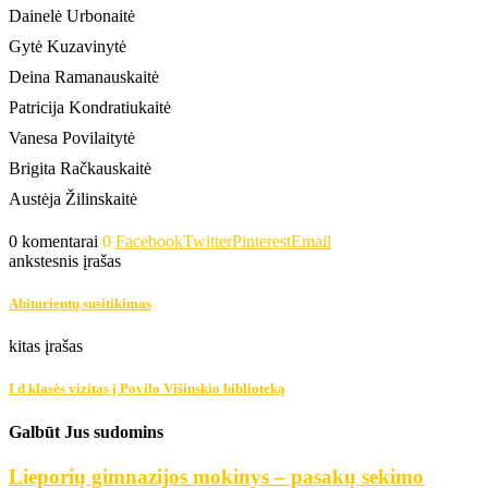
Dainelė Urbonaitė
Gytė Kuzavinytė
Deina Ramanauskaitė
Patricija Kondratiukaitė
Vanesa Povilaitytė
Brigita Račkauskaitė
Austėja Žilinskaitė
0 komentarai
0
Facebook
Twitter
Pinterest
Email
ankstesnis įrašas
Abiturientų susitikimas
kitas įrašas
I d klasės vizitas į Povilo Višinskio biblioteką
Galbūt Jus sudomins
Lieporių gimnazijos mokinys – pasakų sekimo