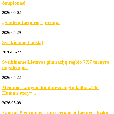
čempionas!
2026-06-02
„Saulėtų Lieporių“ premija
2026-05-29
Sveikiname Faustą!
2026-05-22
Sveikiname Lietuvos gimnazijų regbio 7X7 turnyro
nugalėtojus!
2026-05-22
Meninio skaitymo konkurso anglų kalba „The
Human story“...
2026-05-08
Faustas Pivoriūnas – tarp geriausių Lietuvos fizikų