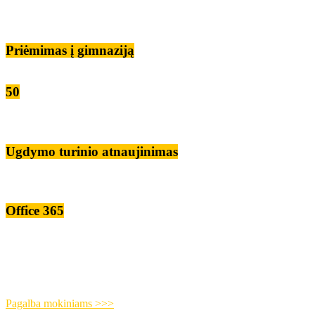
Priėmimas į gimnaziją
50
Ugdymo turinio atnaujinimas
Office 365
Pagalba mokiniams >>>