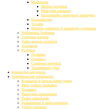
Mokiniams
Metinis projektas
Mokymas namuose
Savarankiško mokymosi galimybės
Konsultacijos
Tėvams
Mokinių pažangos ir pasiekimų vertinimas
Neformalus švietimas
Ugdymas karjerai
Vaiko gerovės komisija
Asociacija
Projektai
Nordplus
Erasmus+
Comenius projektai
Tarptautiniai ryšiai
Korupcijos prevencija
Administracinė informacija
Konkursai ir laisvos darbo vietos
Metų veiklos ataskaitos
Nuostatai
Planavimo dokumentai
Darbo užmokestis
Paskatinimai ir apdovanojimai
Viešieji pirkimai