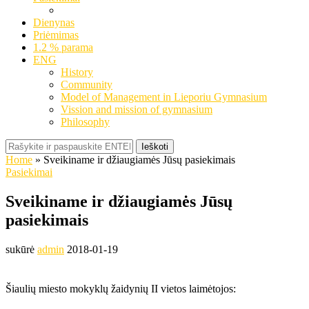
Dienynas
Priėmimas
1.2 % parama
ENG
History
Community
Model of Management in Lieporiu Gymnasium
Vission and mission of gymnasium
Philosophy
Ieškoti
Home
»
Sveikiname ir džiaugiamės Jūsų pasiekimais
Pasiekimai
Sveikiname ir džiaugiamės Jūsų
pasiekimais
sukūrė
admin
2018-01-19
Šiaulių miesto mokyklų žaidynių II vietos laimėtojos: