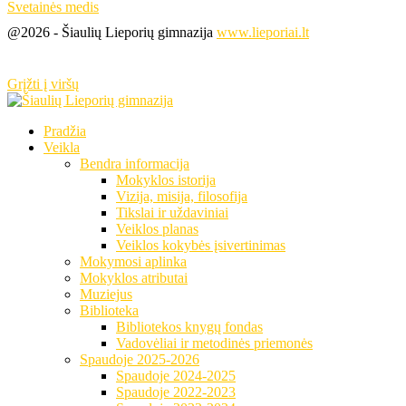
Svetainės medis
@2026 - Šiaulių Lieporių gimnazija
www.lieporiai.lt
Grįžti į viršų
Pradžia
Veikla
Bendra informacija
Mokyklos istorija
Vizija, misija, filosofija
Tikslai ir uždaviniai
Veiklos planas
Veiklos kokybės įsivertinimas
Mokymosi aplinka
Mokyklos atributai
Muziejus
Biblioteka
Bibliotekos knygų fondas
Vadovėliai ir metodinės priemonės
Spaudoje 2025-2026
Spaudoje 2024-2025
Spaudoje 2022-2023