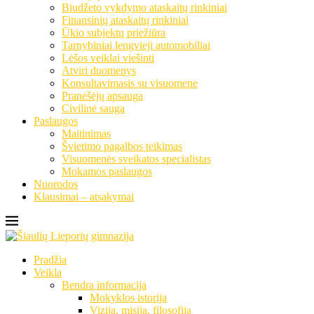
Biudžeto vykdymo ataskaitų rinkiniai
Finansinių ataskaitų rinkiniai
Ūkio subjektų priežiūra
Tarnybiniai lengvieji automobiliai
Lėšos veiklai viešinti
Atviri duomenys
Konsultavimasis su visuomene
Pranešėjų apsauga
Civilinė sauga
Paslaugos
Maitinimas
Švietimo pagalbos teikimas
Visuomenės sveikatos specialistas
Mokamos paslaugos
Nuorodos
Klausimai – atsakymai
Pradžia
Veikla
Bendra informacija
Mokyklos istorija
Vizija, misija, filosofija