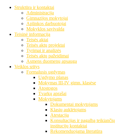
Struktūra ir kontaktai
Administracija
Gimnazijos mokytojai
Aplinkos darbuotojai
Mokyklos savivalda
Teisinė informacija
Teisės aktai
Teisės aktų projektai
Tyrimai ir analizės
Teisės aktų pažeidimai
Asmens duomenų apsauga
Veiklos sritys
Formalusis ugdymas
Ugdymo planas
Mokymas III-IV gimn. klasėse
Atostogos
Tvarkų aprašai
Mokytojams
Dokumentai mokytojams
Klasių auklėtojams
Atestacija
Konsultacijas ir pagalbą teikiančių
institucijų kontaktai
Rekomenduojama literatūra