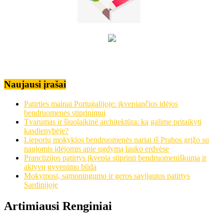
Naujausi įrašai
Patirties mainai Portugalijoje: įkvepiančios idėjos
bendruomenės stiprinimui
Tvarumas ir šiuolaikinė architektūra: ką galime pritaikyti
kasdienybėje?
Lieporių mokyklos bendruomenės nariai iš Prahos grįžo su
naujomis idėjomis apie ugdymą lauko erdvėse
Prancūzijos patirtys įkvepia stiprinti bendruomeniškumą ir
aktyvų gyvenimo būdą
Mokymosi, sąmoningumo ir geros savijautos patirtys
Sardinijoje
Artimiausi Renginiai