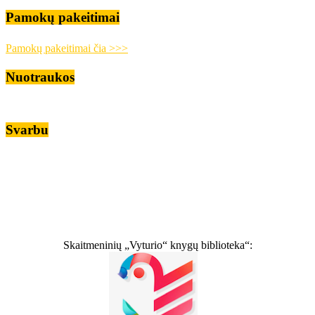
Pamokų pakeitimai
Pamokų pakeitimai čia >>>
Nuotraukos
Svarbu
Skaitmeninių „Vyturio“ knygų biblioteka“: