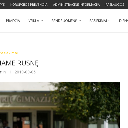
TYS
KORUPCIJOS PREVENCIJA
ADMINISTRACINĖ INFORMACIJA
PASLAUGOS
PRADŽIA
VEIKLA
BENDRUOMENĖ
PASIEKIMAI
DIEN
Pasiekimai
INAME RUSNĘ
min
2019-09-06