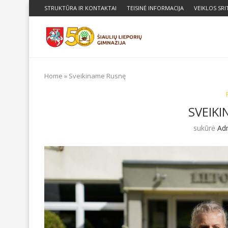
STRUKTŪRA IR KONTAKTAI
TEISINĖ INFORMACIJA
VEIKLOS SRI
Home
»
Sveikiname Rusnę
SVEIK
sukūrė
Ad