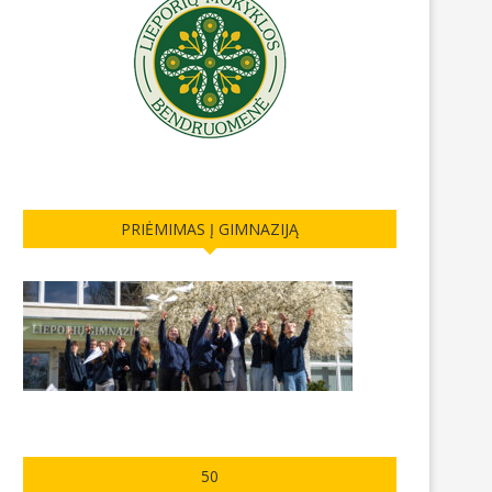
PRIĖMIMAS Į GIMNAZIJĄ
50