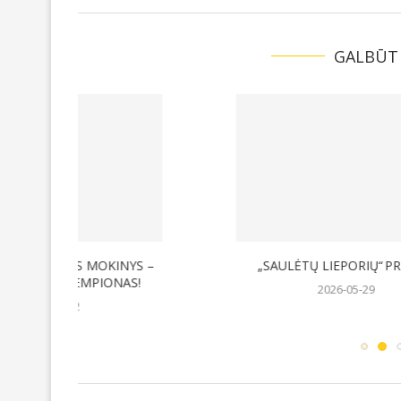
GALBŪT
OKINYS –
„SAULĖTŲ LIEPORIŲ“ PREMIJA
SVEIK
IONAS!
2026-05-29