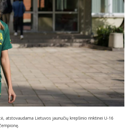
ė, atstovaudama Lietuvos jaunučių krepšinio rinktinei U-16
 čempionę.