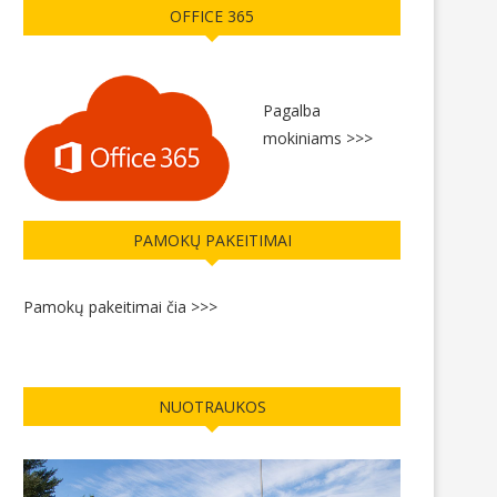
OFFICE 365
Pagalba
mokiniams >>>
PAMOKŲ PAKEITIMAI
Pamokų pakeitimai čia >>>
MENINIO SKAITYMO KONKURSO
FAUSTAS PIVORIŪNAS –
ANGLŲ KALBA „THE HUMAN
GERIAUSIŲ LIETUVOS FI
STORY“...
2026-04-22
2026-05-08
NUOTRAUKOS