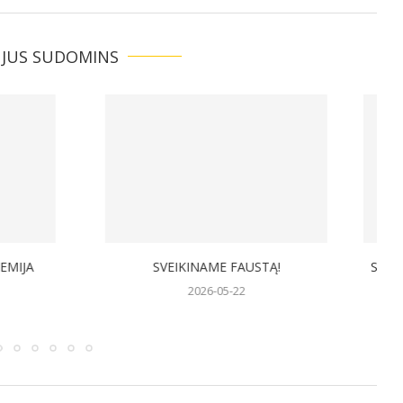
 JUS SUDOMINS
INAME FAUSTĄ!
SVEIKINAME LIETUVOS GIMNAZIJŲ
REGBIO 7X7 TURNYRO
2026-05-22
NUGALĖTOJUS!
2026-05-22