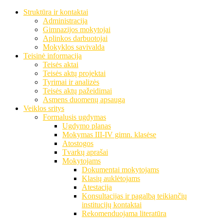
Struktūra ir kontaktai
Administracija
Gimnazijos mokytojai
Aplinkos darbuotojai
Mokyklos savivalda
Teisinė informacija
Teisės aktai
Teisės aktų projektai
Tyrimai ir analizės
Teisės aktų pažeidimai
Asmens duomenų apsauga
Veiklos sritys
Formalusis ugdymas
Ugdymo planas
Mokymas III-IV gimn. klasėse
Atostogos
Tvarkų aprašai
Mokytojams
Dokumentai mokytojams
Klasių auklėtojams
Atestacija
Konsultacijas ir pagalbą teikiančių
institucijų kontaktai
Rekomenduojama literatūra