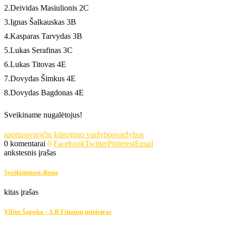
2.Deividas Masiulionis 2C
3.Ignas Šalkauskas 3B
4.Kasparas Tarvydas 3B
5.Lukas Serafinas 3C
6.Lukas Titovas 4E
7.Dovydas Šimkus 4E
8.Dovydas Bagdonas 4E
Sveikiname nugalėtojus!
sportas
svarsčių kilnojimo varžybos
varžybos
0 komentarai
0
Facebook
Twitter
Pinterest
Email
ankstesnis įrašas
Sveikinimosi diena
kitas įrašas
Vilius Šapoka – LR Finansų ministras