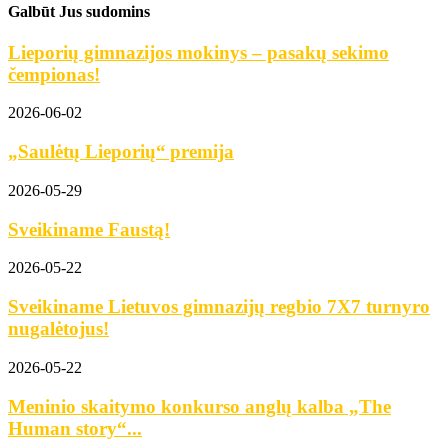
Galbūt Jus sudomins
Lieporių gimnazijos mokinys – pasakų sekimo
čempionas!
2026-06-02
„Saulėtų Lieporių“ premija
2026-05-29
Sveikiname Faustą!
2026-05-22
Sveikiname Lietuvos gimnazijų regbio 7X7 turnyro
nugalėtojus!
2026-05-22
Meninio skaitymo konkurso anglų kalba „The
Human story“...