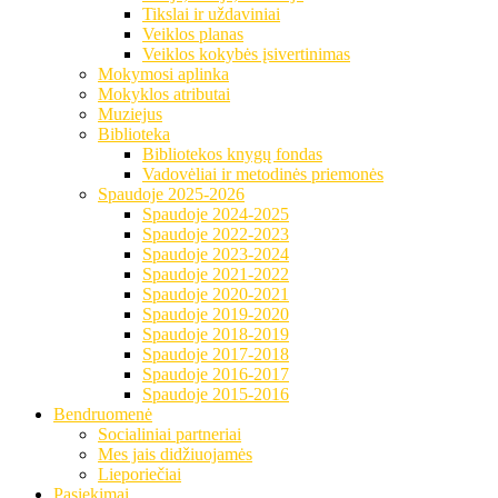
Tikslai ir uždaviniai
Veiklos planas
Veiklos kokybės įsivertinimas
Mokymosi aplinka
Mokyklos atributai
Muziejus
Biblioteka
Bibliotekos knygų fondas
Vadovėliai ir metodinės priemonės
Spaudoje 2025-2026
Spaudoje 2024-2025
Spaudoje 2022-2023
Spaudoje 2023-2024
Spaudoje 2021-2022
Spaudoje 2020-2021
Spaudoje 2019-2020
Spaudoje 2018-2019
Spaudoje 2017-2018
Spaudoje 2016-2017
Spaudoje 2015-2016
Bendruomenė
Socialiniai partneriai
Mes jais didžiuojamės
Lieporiečiai
Pasiekimai