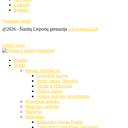
Linkedin
Youtube
Svetainės medis
@2026 - Šiaulių Lieporių gimnazija
www.lieporiai.lt
Grįžti į viršų
Pradžia
Veikla
Bendra informacija
Mokyklos istorija
Vizija, misija, filosofija
Tikslai ir uždaviniai
Veiklos planas
Veiklos kokybės įsivertinimas
Mokymosi aplinka
Mokyklos atributai
Muziejus
Biblioteka
Bibliotekos knygų fondas
Vadovėliai ir metodinės priemonės