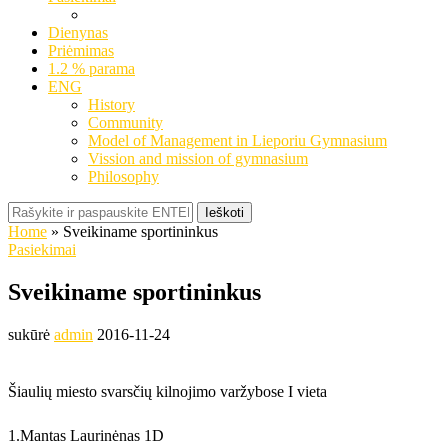
Dienynas
Priėmimas
1.2 % parama
ENG
History
Community
Model of Management in Lieporiu Gymnasium
Vission and mission of gymnasium
Philosophy
Ieškoti
Home
»
Sveikiname sportininkus
Pasiekimai
Sveikiname sportininkus
sukūrė
admin
2016-11-24
Šiaulių miesto svarsčių kilnojimo varžybose I vieta
1.Mantas Laurinėnas 1D