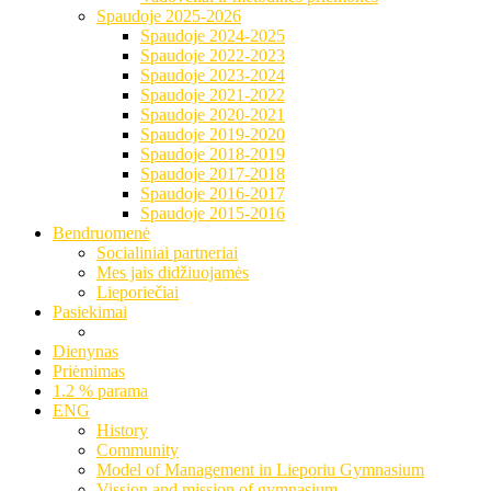
Spaudoje 2025-2026
Spaudoje 2024-2025
Spaudoje 2022-2023
Spaudoje 2023-2024
Spaudoje 2021-2022
Spaudoje 2020-2021
Spaudoje 2019-2020
Spaudoje 2018-2019
Spaudoje 2017-2018
Spaudoje 2016-2017
Spaudoje 2015-2016
Bendruomenė
Socialiniai partneriai
Mes jais didžiuojamės
Lieporiečiai
Pasiekimai
Dienynas
Priėmimas
1.2 % parama
ENG
History
Community
Model of Management in Lieporiu Gymnasium
Vission and mission of gymnasium