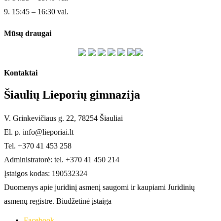
9. 15:45 – 16:30 val.
Mūsų draugai
Kontaktai
Šiaulių Lieporių gimnazija
V. Grinkevičiaus g. 22, 78254 Šiauliai
El. p. info@lieporiai.lt
Tel. +370 41 453 258
Administratorė: tel. +370 41 450 214
Įstaigos kodas: 190532324
Duomenys apie juridinį asmenį saugomi ir kaupiami Juridinių
asmenų registre. Biudžetinė įstaiga
Facebook