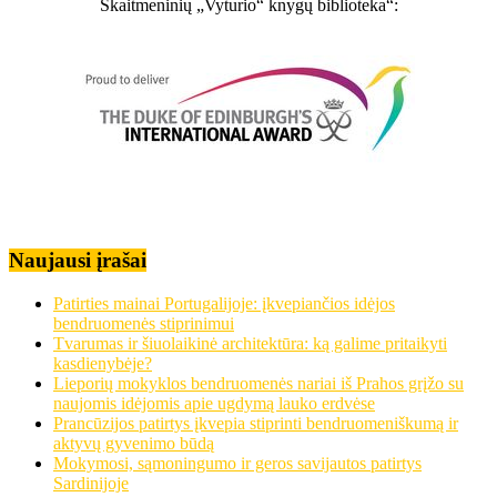
Skaitmeninių „Vyturio“ knygų biblioteka“:
Naujausi įrašai
Patirties mainai Portugalijoje: įkvepiančios idėjos
bendruomenės stiprinimui
Tvarumas ir šiuolaikinė architektūra: ką galime pritaikyti
kasdienybėje?
Lieporių mokyklos bendruomenės nariai iš Prahos grįžo su
naujomis idėjomis apie ugdymą lauko erdvėse
Prancūzijos patirtys įkvepia stiprinti bendruomeniškumą ir
aktyvų gyvenimo būdą
Mokymosi, sąmoningumo ir geros savijautos patirtys
Sardinijoje