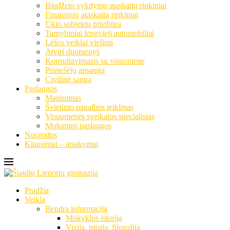
Biudžeto vykdymo ataskaitų rinkiniai
Finansinių ataskaitų rinkiniai
Ūkio subjektų priežiūra
Tarnybiniai lengvieji automobiliai
Lėšos veiklai viešinti
Atviri duomenys
Konsultavimasis su visuomene
Pranešėjų apsauga
Civilinė sauga
Paslaugos
Maitinimas
Švietimo pagalbos teikimas
Visuomenės sveikatos specialistas
Mokamos paslaugos
Nuorodos
Klausimai – atsakymai
Pradžia
Veikla
Bendra informacija
Mokyklos istorija
Vizija, misija, filosofija