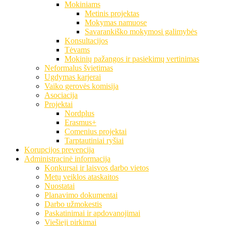
Mokiniams
Metinis projektas
Mokymas namuose
Savarankiško mokymosi galimybės
Konsultacijos
Tėvams
Mokinių pažangos ir pasiekimų vertinimas
Neformalus švietimas
Ugdymas karjerai
Vaiko gerovės komisija
Asociacija
Projektai
Nordplus
Erasmus+
Comenius projektai
Tarptautiniai ryšiai
Korupcijos prevencija
Administracinė informacija
Konkursai ir laisvos darbo vietos
Metų veiklos ataskaitos
Nuostatai
Planavimo dokumentai
Darbo užmokestis
Paskatinimai ir apdovanojimai
Viešieji pirkimai