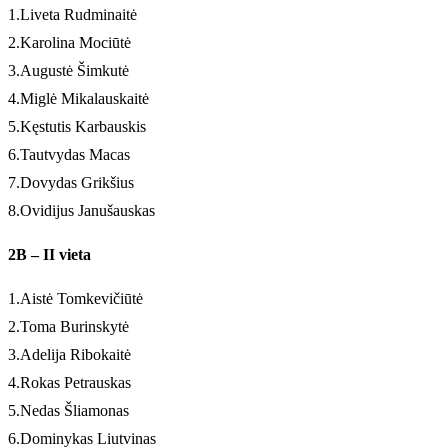
1.Liveta Rudminaitė
2.Karolina Mociūtė
3.Augustė Šimkutė
4.Miglė Mikalauskaitė
5.Kęstutis Karbauskis
6.Tautvydas Macas
7.Dovydas Grikšius
8.Ovidijus Janušauskas
2B – II vieta
1.Aistė Tomkevičiūtė
2.Toma Burinskytė
3.Adelija Ribokaitė
4.Rokas Petrauskas
5.Nedas Šliamonas
6.Dominykas Liutvinas