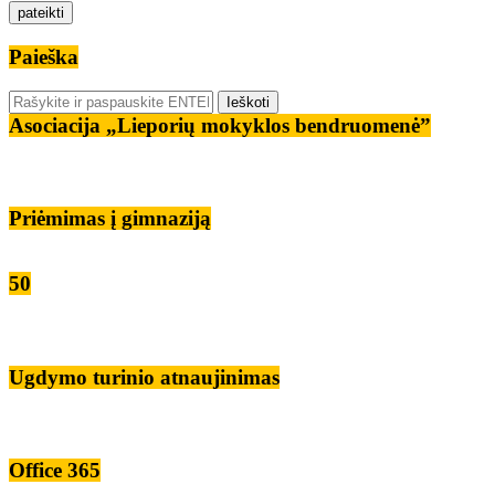
Paieška
Asociacija „Lieporių mokyklos bendruomenė”
Priėmimas į gimnaziją
50
Ugdymo turinio atnaujinimas
Office 365