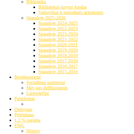
Biblioteka
Bibliotekos knygų fondas
Vadovėliai ir metodinės priemonės
Spaudoje 2025-2026
Spaudoje 2024-2025
Spaudoje 2022-2023
Spaudoje 2023-2024
Spaudoje 2021-2022
Spaudoje 2020-2021
Spaudoje 2019-2020
Spaudoje 2018-2019
Spaudoje 2017-2018
Spaudoje 2016-2017
Spaudoje 2015-2016
Bendruomenė
Socialiniai partneriai
Mes jais didžiuojamės
Lieporiečiai
Pasiekimai
Dienynas
Priėmimas
1.2 % parama
ENG
History