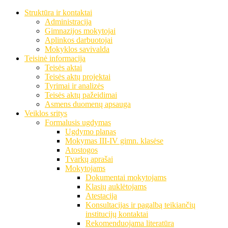
Struktūra ir kontaktai
Administracija
Gimnazijos mokytojai
Aplinkos darbuotojai
Mokyklos savivalda
Teisinė informacija
Teisės aktai
Teisės aktų projektai
Tyrimai ir analizės
Teisės aktų pažeidimai
Asmens duomenų apsauga
Veiklos sritys
Formalusis ugdymas
Ugdymo planas
Mokymas III-IV gimn. klasėse
Atostogos
Tvarkų aprašai
Mokytojams
Dokumentai mokytojams
Klasių auklėtojams
Atestacija
Konsultacijas ir pagalbą teikiančių
institucijų kontaktai
Rekomenduojama literatūra