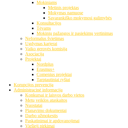
Mokiniams
Metinis projektas
Mokymas namuose
Savarankiško mokymosi galimybės
Konsultacijos
Tėvams
Mokinių pažangos ir pasiekimų vertinimas
Neformalus švietimas
Ugdymas karjerai
Vaiko gerovės komisija
Asociacija
Projektai
Nordplus
Erasmus+
Comenius projektai
Tarptautiniai ryšiai
Korupcijos prevencija
Administracinė informacija
Konkursai ir laisvos darbo vietos
Metų veiklos ataskaitos
Nuostatai
Planavimo dokumentai
Darbo užmokestis
Paskatinimai ir apdovanojimai
Viešieji pirkimai