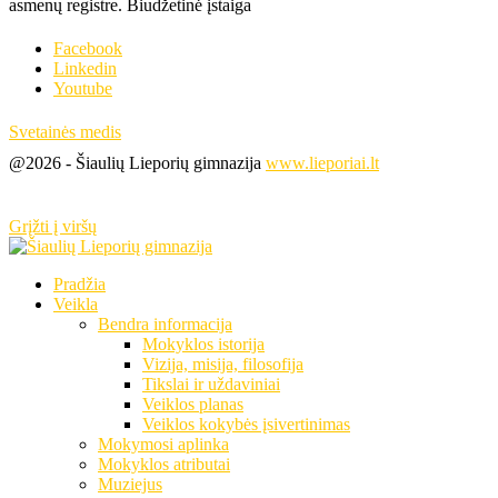
asmenų registre. Biudžetinė įstaiga
Facebook
Linkedin
Youtube
Svetainės medis
@2026 - Šiaulių Lieporių gimnazija
www.lieporiai.lt
Grįžti į viršų
Pradžia
Veikla
Bendra informacija
Mokyklos istorija
Vizija, misija, filosofija
Tikslai ir uždaviniai
Veiklos planas
Veiklos kokybės įsivertinimas
Mokymosi aplinka
Mokyklos atributai
Muziejus