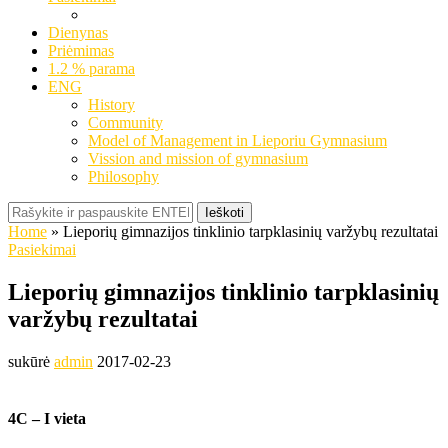
Dienynas
Priėmimas
1.2 % parama
ENG
History
Community
Model of Management in Lieporiu Gymnasium
Vission and mission of gymnasium
Philosophy
Ieškoti
Home
»
Lieporių gimnazijos tinklinio tarpklasinių varžybų rezultatai
Pasiekimai
Lieporių gimnazijos tinklinio tarpklasinių
varžybų rezultatai
sukūrė
admin
2017-02-23
4C – I vieta