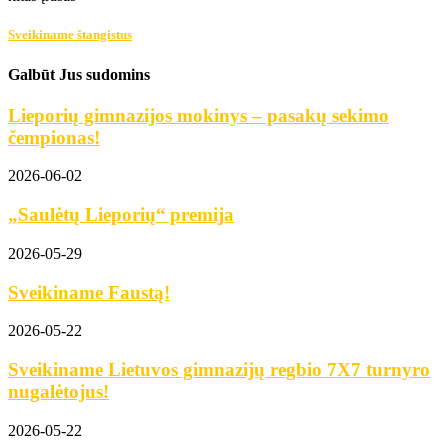
Sveikiname štangistus
Galbūt Jus sudomins
Lieporių gimnazijos mokinys – pasakų sekimo
čempionas!
2026-06-02
„Saulėtų Lieporių“ premija
2026-05-29
Sveikiname Faustą!
2026-05-22
Sveikiname Lietuvos gimnazijų regbio 7X7 turnyro
nugalėtojus!
2026-05-22