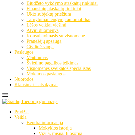
Biudžeto vykdymo ataskaitų rinkiniai
Finansinių ataskaitų rinkiniai
Ūkio subjektų priežiūra
Tarnybiniai lengvieji automobiliai
Lėšos veiklai viešinti
Atviri duomenys
Konsultavimasis su visuomene
Pranešėjų apsauga
Civilinė sauga
Paslaugos
Maitinimas
Švietimo pagalbos teikimas
Visuomenės sveikatos specialistas
Mokamos paslaugos
Nuorodos
Klausimai – atsakymai
Pradžia
Veikla
Bendra informacija
Mokyklos istorija
Vizija, misija, filosofija