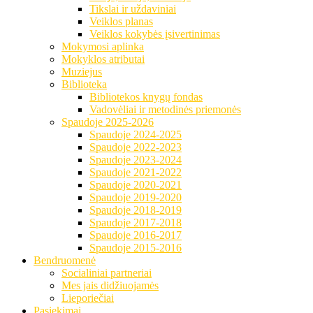
Tikslai ir uždaviniai
Veiklos planas
Veiklos kokybės įsivertinimas
Mokymosi aplinka
Mokyklos atributai
Muziejus
Biblioteka
Bibliotekos knygų fondas
Vadovėliai ir metodinės priemonės
Spaudoje 2025-2026
Spaudoje 2024-2025
Spaudoje 2022-2023
Spaudoje 2023-2024
Spaudoje 2021-2022
Spaudoje 2020-2021
Spaudoje 2019-2020
Spaudoje 2018-2019
Spaudoje 2017-2018
Spaudoje 2016-2017
Spaudoje 2015-2016
Bendruomenė
Socialiniai partneriai
Mes jais didžiuojamės
Lieporiečiai
Pasiekimai