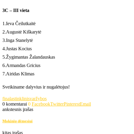
3C – III vieta
1.Ieva Čeilutkaitė
2.Augustė Kiškarytė
3.Inga Stanelytė
4.Justas Kocius
5.Žygimantas Žalandauskas
6.Armandas Gricius
7.Airidas Klimas
Sveikiname dalyvius ir nugalėtojus!
finalas
tinklinis
varžybos
0 komentarai
0
Facebook
Twitter
Pinterest
Email
ankstesnis įrašas
Mokinių dėmesiui
kitas įrašas