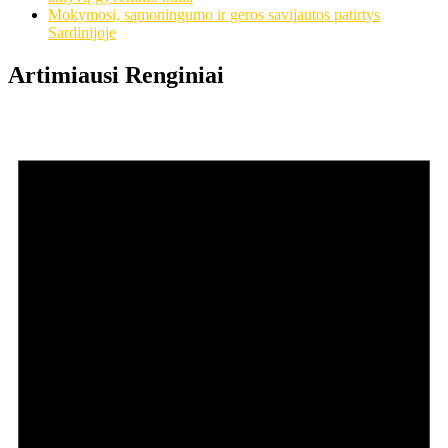
Mokymosi, sąmoningumo ir geros savijautos patirtys
Sardinijoje
Artimiausi Renginiai