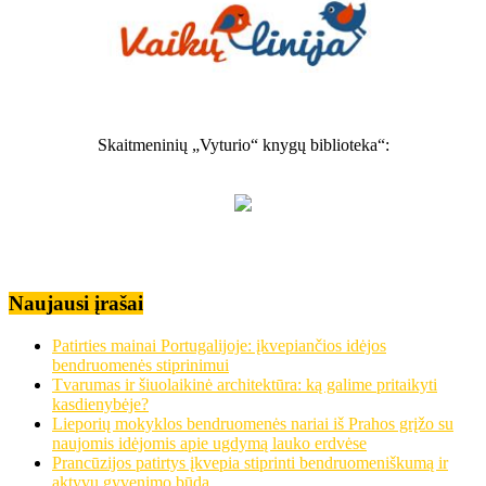
Skaitmeninių „Vyturio“ knygų biblioteka“:
Naujausi įrašai
Patirties mainai Portugalijoje: įkvepiančios idėjos
bendruomenės stiprinimui
Tvarumas ir šiuolaikinė architektūra: ką galime pritaikyti
kasdienybėje?
Lieporių mokyklos bendruomenės nariai iš Prahos grįžo su
naujomis idėjomis apie ugdymą lauko erdvėse
Prancūzijos patirtys įkvepia stiprinti bendruomeniškumą ir
aktyvų gyvenimo būdą