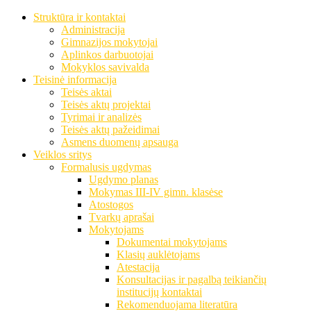
Struktūra ir kontaktai
Administracija
Gimnazijos mokytojai
Aplinkos darbuotojai
Mokyklos savivalda
Teisinė informacija
Teisės aktai
Teisės aktų projektai
Tyrimai ir analizės
Teisės aktų pažeidimai
Asmens duomenų apsauga
Veiklos sritys
Formalusis ugdymas
Ugdymo planas
Mokymas III-IV gimn. klasėse
Atostogos
Tvarkų aprašai
Mokytojams
Dokumentai mokytojams
Klasių auklėtojams
Atestacija
Konsultacijas ir pagalbą teikiančių
institucijų kontaktai
Rekomenduojama literatūra