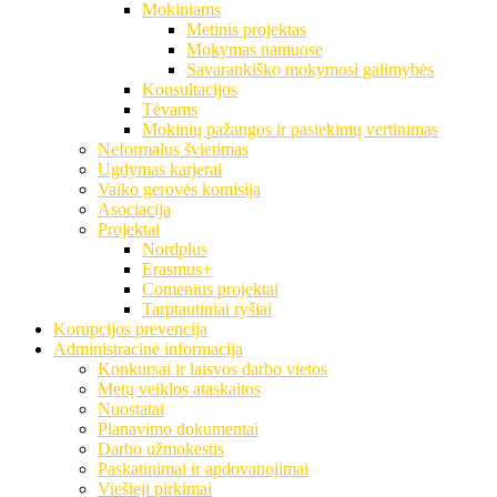
Mokiniams
Metinis projektas
Mokymas namuose
Savarankiško mokymosi galimybės
Konsultacijos
Tėvams
Mokinių pažangos ir pasiekimų vertinimas
Neformalus švietimas
Ugdymas karjerai
Vaiko gerovės komisija
Asociacija
Projektai
Nordplus
Erasmus+
Comenius projektai
Tarptautiniai ryšiai
Korupcijos prevencija
Administracinė informacija
Konkursai ir laisvos darbo vietos
Metų veiklos ataskaitos
Nuostatai
Planavimo dokumentai
Darbo užmokestis
Paskatinimai ir apdovanojimai
Viešieji pirkimai