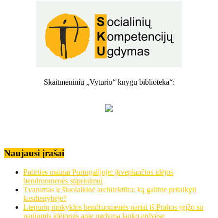
Skaitmeninių „Vyturio“ knygų biblioteka“:
Naujausi įrašai
Patirties mainai Portugalijoje: įkvepiančios idėjos
bendruomenės stiprinimui
Tvarumas ir šiuolaikinė architektūra: ką galime pritaikyti
kasdienybėje?
Lieporių mokyklos bendruomenės nariai iš Prahos grįžo su
naujomis idėjomis apie ugdymą lauko erdvėse