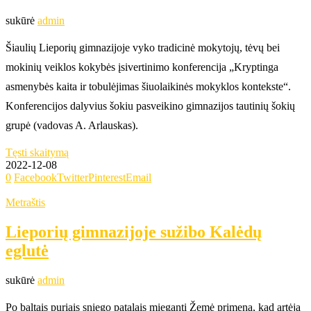
sukūrė
admin
Šiaulių Lieporių gimnazijoje vyko tradicinė mokytojų, tėvų bei
mokinių veiklos kokybės įsivertinimo konferencija „Kryptinga
asmenybės kaita ir tobulėjimas šiuolaikinės mokyklos kontekste“.
Konferencijos dalyvius šokiu pasveikino gimnazijos tautinių šokių
grupė (vadovas A. Arlauskas).
Tęsti skaitymą
2022-12-08
0
Facebook
Twitter
Pinterest
Email
Metraštis
Lieporių gimnazijoje sužibo Kalėdų
eglutė
sukūrė
admin
Po baltais puriais sniego patalais mieganti Žemė primena, kad artėja