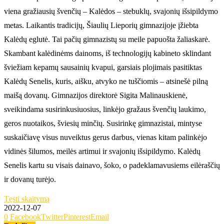
viena gražiausių švenčių – Kalėdos – stebuklų, svajonių išsipildymo
metas. Laikantis tradicijų, Šiaulių Lieporių gimnazijoje įžiebta
Kalėdų eglutė. Tai pačių gimnazistų su meile papuošta žaliaskarė.
Skambant kalėdinėms dainoms, iš technologijų kabineto sklindant
šviežiam kepamų sausainių kvapui, garsiais plojimais pasitiktas
Kalėdų Senelis, kuris, aišku, atvyko ne tuščiomis – atsinešė pilną
maišą dovanų. Gimnazijos direktorė Sigita Malinauskienė,
sveikindama susirinkusiuosius, linkėjo gražaus švenčių laukimo,
geros nuotaikos, šviesių minčių. Susirinkę gimnazistai, mintyse
suskaičiavę visus nuveiktus gerus darbus, vienas kitam palinkėjo
vidinės šilumos, meilės artimui ir svajonių išsipildymo. Kalėdų
Senelis kartu su visais dainavo, šoko, o padeklamavusiems eilėraščių
ir dovanų turėjo.
Tęsti skaitymą
2022-12-07
0
Facebook
Twitter
Pinterest
Email