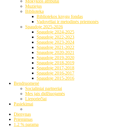
Mokyklos atributai
Muziejus
Biblioteka
Bibliotekos knygų fondas
Vadovėliai ir metodinės priemonės
Spaudoje 2025-2026
Spaudoje 2024-2025
Spaudoje 2022-2023
Spaudoje 2023-2024
Spaudoje 2021-2022
Spaudoje 2020-2021
Spaudoje 2019-2020
Spaudoje 2018-2019
Spaudoje 2017-2018
Spaudoje 2016-2017
Spaudoje 2015-2016
Bendruomenė
Socialiniai partneriai
Mes jais didžiuojamės
Lieporiečiai
Pasiekimai
Dienynas
Priėmimas
1.2 % parama