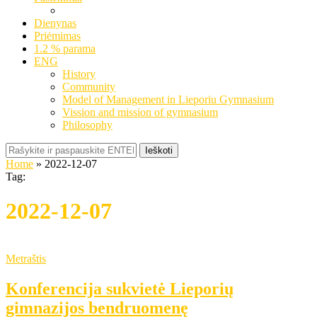
Dienynas
Priėmimas
1.2 % parama
ENG
History
Community
Model of Management in Lieporiu Gymnasium
Vission and mission of gymnasium
Philosophy
Ieškoti
Home
»
2022-12-07
Tag:
2022-12-07
Metraštis
Konferencija sukvietė Lieporių
gimnazijos bendruomenę