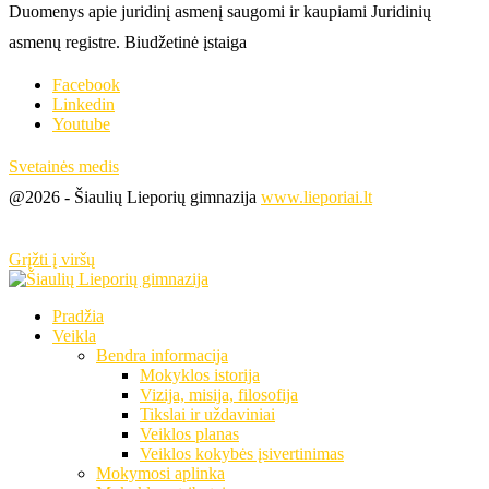
Duomenys apie juridinį asmenį saugomi ir kaupiami Juridinių
asmenų registre. Biudžetinė įstaiga
Facebook
Linkedin
Youtube
Svetainės medis
@2026 - Šiaulių Lieporių gimnazija
www.lieporiai.lt
Grįžti į viršų
Pradžia
Veikla
Bendra informacija
Mokyklos istorija
Vizija, misija, filosofija
Tikslai ir uždaviniai
Veiklos planas
Veiklos kokybės įsivertinimas
Mokymosi aplinka