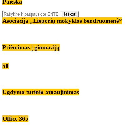
Paieška
Asociacija „Lieporių mokyklos bendruomenė”
Priėmimas į gimnaziją
50
Ugdymo turinio atnaujinimas
Office 365