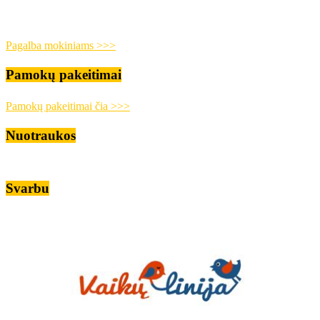
Pagalba mokiniams >>>
Pamokų pakeitimai
Pamokų pakeitimai čia >>>
Nuotraukos
Svarbu