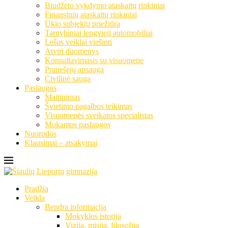
Biudžeto vykdymo ataskaitų rinkiniai
Finansinių ataskaitų rinkiniai
Ūkio subjektų priežiūra
Tarnybiniai lengvieji automobiliai
Lėšos veiklai viešinti
Atviri duomenys
Konsultavimasis su visuomene
Pranešėjų apsauga
Civilinė sauga
Paslaugos
Maitinimas
Švietimo pagalbos teikimas
Visuomenės sveikatos specialistas
Mokamos paslaugos
Nuorodos
Klausimai – atsakymai
Pradžia
Veikla
Bendra informacija
Mokyklos istorija
Vizija, misija, filosofija