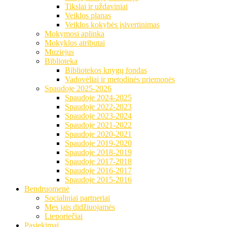
Tikslai ir uždaviniai
Veiklos planas
Veiklos kokybės įsivertinimas
Mokymosi aplinka
Mokyklos atributai
Muziejus
Biblioteka
Bibliotekos knygų fondas
Vadovėliai ir metodinės priemonės
Spaudoje 2025-2026
Spaudoje 2024-2025
Spaudoje 2022-2023
Spaudoje 2023-2024
Spaudoje 2021-2022
Spaudoje 2020-2021
Spaudoje 2019-2020
Spaudoje 2018-2019
Spaudoje 2017-2018
Spaudoje 2016-2017
Spaudoje 2015-2016
Bendruomenė
Socialiniai partneriai
Mes jais didžiuojamės
Lieporiečiai
Pasiekimai