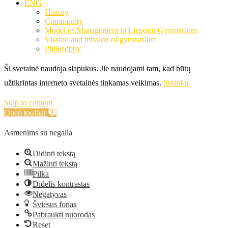
ENG
History
Community
Model of Management in Lieporiu Gymnasium
Vission and mission of gymnasium
Philosophy
Ši svetainė naudoja slapukus. Jie naudojami tam, kad būtų
užtikrintas interneto svetainės tinkamas veikimas.
Sutinku
Skip to content
Open toolbar
Asmenims su negalia
Didinti tekstą
Mažinti tekstą
Pilka
Didelis kontrastas
Negatyvas
Šviesus fonas
Pabraukti nuorodas
Reset