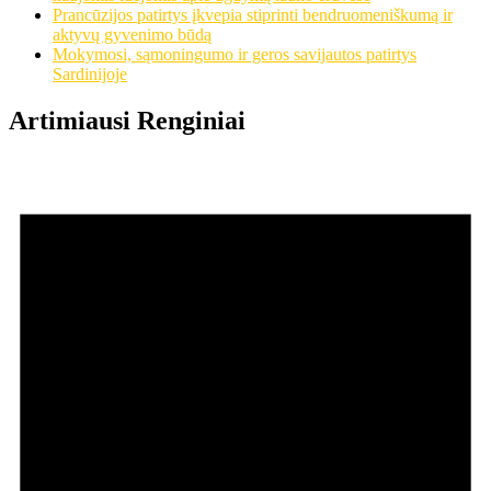
Prancūzijos patirtys įkvepia stiprinti bendruomeniškumą ir
aktyvų gyvenimo būdą
Mokymosi, sąmoningumo ir geros savijautos patirtys
Sardinijoje
Artimiausi Renginiai