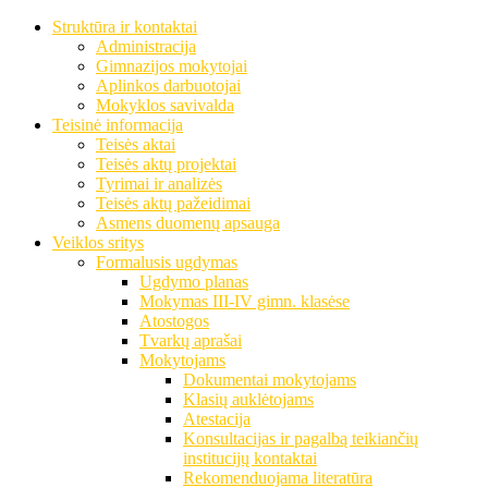
Struktūra ir kontaktai
Administracija
Gimnazijos mokytojai
Aplinkos darbuotojai
Mokyklos savivalda
Teisinė informacija
Teisės aktai
Teisės aktų projektai
Tyrimai ir analizės
Teisės aktų pažeidimai
Asmens duomenų apsauga
Veiklos sritys
Formalusis ugdymas
Ugdymo planas
Mokymas III-IV gimn. klasėse
Atostogos
Tvarkų aprašai
Mokytojams
Dokumentai mokytojams
Klasių auklėtojams
Atestacija
Konsultacijas ir pagalbą teikiančių
institucijų kontaktai
Rekomenduojama literatūra