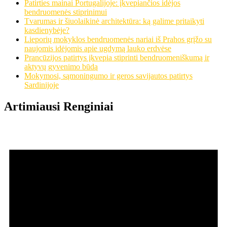
Patirties mainai Portugalijoje: įkvepiančios idėjos
bendruomenės stiprinimui
Tvarumas ir šiuolaikinė architektūra: ką galime pritaikyti
kasdienybėje?
Lieporių mokyklos bendruomenės nariai iš Prahos grįžo su
naujomis idėjomis apie ugdymą lauko erdvėse
Prancūzijos patirtys įkvepia stiprinti bendruomeniškumą ir
aktyvų gyvenimo būdą
Mokymosi, sąmoningumo ir geros savijautos patirtys
Sardinijoje
Artimiausi Renginiai