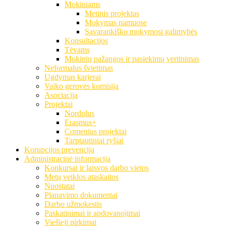
Mokiniams
Metinis projektas
Mokymas namuose
Savarankiško mokymosi galimybės
Konsultacijos
Tėvams
Mokinių pažangos ir pasiekimų vertinimas
Neformalus švietimas
Ugdymas karjerai
Vaiko gerovės komisija
Asociacija
Projektai
Nordplus
Erasmus+
Comenius projektai
Tarptautiniai ryšiai
Korupcijos prevencija
Administracinė informacija
Konkursai ir laisvos darbo vietos
Metų veiklos ataskaitos
Nuostatai
Planavimo dokumentai
Darbo užmokestis
Paskatinimai ir apdovanojimai
Viešieji pirkimai