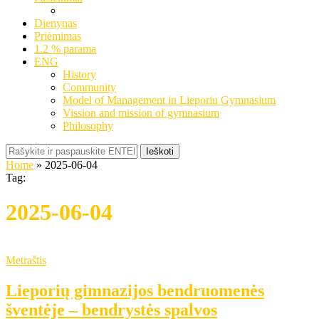
Dienynas
Priėmimas
1.2 % parama
ENG
History
Community
Model of Management in Lieporiu Gymnasium
Vission and mission of gymnasium
Philosophy
Ieškoti
Home
»
2025-06-04
Tag:
2025-06-04
Metraštis
Lieporių gimnazijos bendruomenės
šventėje – bendrystės spalvos