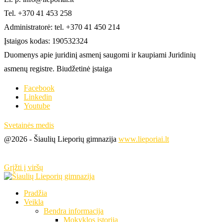
Tel. +370 41 453 258
Administratorė: tel. +370 41 450 214
Įstaigos kodas: 190532324
Duomenys apie juridinį asmenį saugomi ir kaupiami Juridinių
asmenų registre. Biudžetinė įstaiga
Facebook
Linkedin
Youtube
Svetainės medis
@2026 - Šiaulių Lieporių gimnazija
www.lieporiai.lt
Grįžti į viršų
Pradžia
Veikla
Bendra informacija
Mokyklos istorija