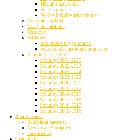
Tikslai ir uždaviniai
Veiklos planas
Veiklos kokybės įsivertinimas
Mokymosi aplinka
Mokyklos atributai
Muziejus
Biblioteka
Bibliotekos knygų fondas
Vadovėliai ir metodinės priemonės
Spaudoje 2025-2026
Spaudoje 2024-2025
Spaudoje 2022-2023
Spaudoje 2023-2024
Spaudoje 2021-2022
Spaudoje 2020-2021
Spaudoje 2019-2020
Spaudoje 2018-2019
Spaudoje 2017-2018
Spaudoje 2016-2017
Spaudoje 2015-2016
Bendruomenė
Socialiniai partneriai
Mes jais didžiuojamės
Lieporiečiai
Pasiekimai