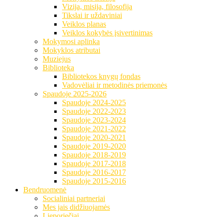
Vizija, misija, filosofija
Tikslai ir uždaviniai
Veiklos planas
Veiklos kokybės įsivertinimas
Mokymosi aplinka
Mokyklos atributai
Muziejus
Biblioteka
Bibliotekos knygų fondas
Vadovėliai ir metodinės priemonės
Spaudoje 2025-2026
Spaudoje 2024-2025
Spaudoje 2022-2023
Spaudoje 2023-2024
Spaudoje 2021-2022
Spaudoje 2020-2021
Spaudoje 2019-2020
Spaudoje 2018-2019
Spaudoje 2017-2018
Spaudoje 2016-2017
Spaudoje 2015-2016
Bendruomenė
Socialiniai partneriai
Mes jais didžiuojamės
Lieporiečiai