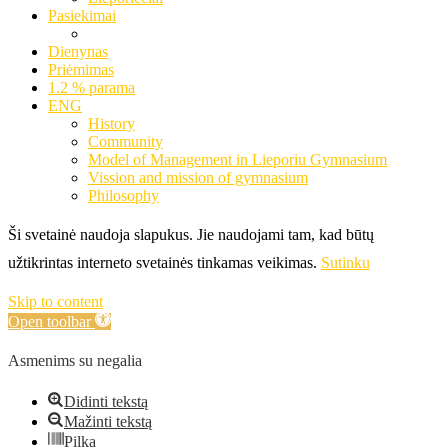
Pasiekimai
Dienynas
Priėmimas
1.2 % parama
ENG
History
Community
Model of Management in Lieporiu Gymnasium
Vission and mission of gymnasium
Philosophy
Ši svetainė naudoja slapukus. Jie naudojami tam, kad būtų
užtikrintas interneto svetainės tinkamas veikimas.
Sutinku
Skip to content
Open toolbar
Asmenims su negalia
Didinti tekstą
Mažinti tekstą
Pilka