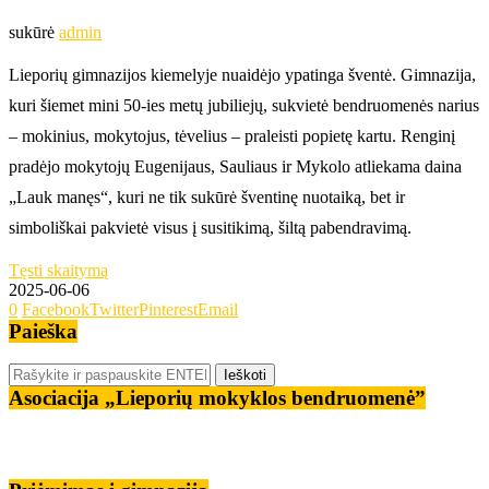
sukūrė
admin
Lieporių gimnazijos kiemelyje nuaidėjo ypatinga šventė. Gimnazija,
kuri šiemet mini 50-ies metų jubiliejų, sukvietė bendruomenės narius
– mokinius, mokytojus, tėvelius – praleisti popietę kartu. Renginį
pradėjo mokytojų Eugenijaus, Sauliaus ir Mykolo atliekama daina
„Lauk manęs“, kuri ne tik sukūrė šventinę nuotaiką, bet ir
simboliškai pakvietė visus į susitikimą, šiltą pabendravimą.
Tęsti skaitymą
2025-06-06
0
Facebook
Twitter
Pinterest
Email
Paieška
Asociacija „Lieporių mokyklos bendruomenė”