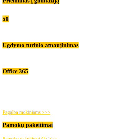
Priėmimas į gimnaziją
50
Ugdymo turinio atnaujinimas
Office 365
Pagalba mokiniams >>>
Pamokų pakeitimai
Pamokų pakeitimai čia >>>