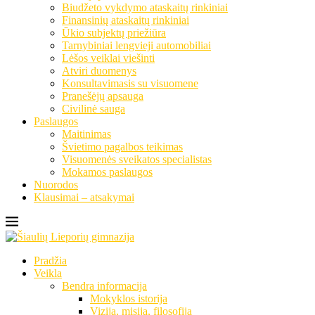
Biudžeto vykdymo ataskaitų rinkiniai
Finansinių ataskaitų rinkiniai
Ūkio subjektų priežiūra
Tarnybiniai lengvieji automobiliai
Lėšos veiklai viešinti
Atviri duomenys
Konsultavimasis su visuomene
Pranešėjų apsauga
Civilinė sauga
Paslaugos
Maitinimas
Švietimo pagalbos teikimas
Visuomenės sveikatos specialistas
Mokamos paslaugos
Nuorodos
Klausimai – atsakymai
Pradžia
Veikla
Bendra informacija
Mokyklos istorija
Vizija, misija, filosofija