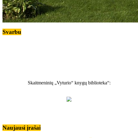
Svarbu
Skaitmeninių „Vyturio“ knygų biblioteka“:
Naujausi įrašai