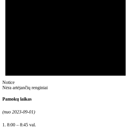
Notice
Nėra artėjančių renginiai
Pamokų laikas
(nuo 2023-09-01)
1. 8:00 – 8:45 val.